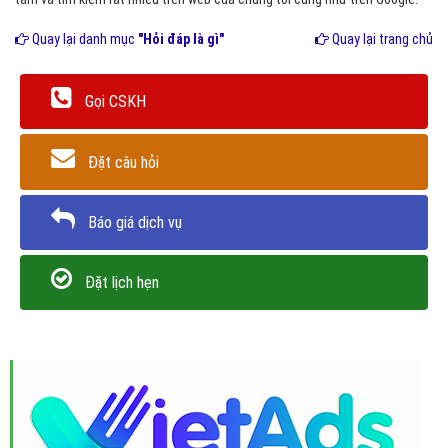
Quay lại danh mục
"Hỏi đáp là gì"
Quay lại trang chủ
Gọi CSKH
Đặt câu hỏi
Báo giá dịch vụ
Đặt lịch hẹn