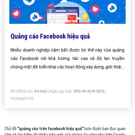
Quảng cáo Facebook hiệu quả
Nhiều doanh nghiệp nắm bắt được lợi thế này của quảng
cáo Facebook với khả tương tác cao và độ lan truyền
chóng mặt đã triển khai các hoạt động xây dựng, giới thiệu,
quảng bá dựng tới đông đảo cộng đồng mạng xã hội được
nhiều người quan tâm hiện nay.
Bài viết tạo bởi:
VietAds
| Ngày cập nhật:
2026-08-08 05:28:55
|
FAQPage
(1193)
Chủ đề
"quảng cáo trên facebook hiệu quả"
luôn được bạn đọc quan
tâm và tìm kiếm rất nhiều trên web của chúng tôi cũng như trên Google.