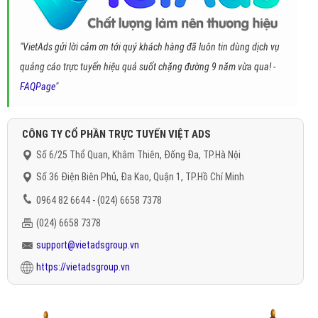
"VietAds gửi lời cảm ơn tới quý khách hàng đã luôn tin dùng dịch vụ
quảng cáo trực tuyến hiệu quả suốt chặng đường 9 năm vừa qua! -
FAQPage
"
CÔNG TY CỔ PHẦN TRỰC TUYẾN VIỆT ADS
Số 6/25 Thổ Quan, Khâm Thiên, Đống Đa, TP.Hà Nội
Số 36 Điện Biên Phủ, Đa Kao, Quận 1, TP.Hồ Chí Minh
0964 82 6644 - (024) 6658 7378
(024) 6658 7378
support@vietadsgroup.vn
https://vietadsgroup.vn