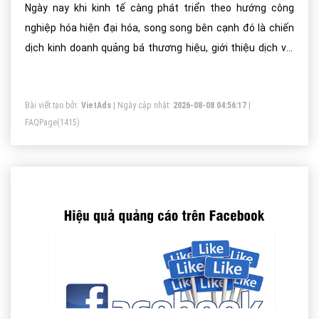
Ngày nay khi kinh tế càng phát triển theo hướng công
nghiệp hóa hiện đại hóa, song song bên cạnh đó là chiến
dịch kinh doanh quảng bá thương hiệu, giới thiệu dịch vụ,
sản phầm của doanh nghiệp, tổ chức cá nhân, công ty, tập
đoàn...
Bài viết tạo bởi:
VietAds
| Ngày cập nhật:
2026-08-08 04:56:17
|
FAQPage
(1415)