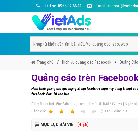
Hotline: 0964 82 6644
Email: support@vietads
Trang chủ
Dịch vụ quảng cáo Facebook
Quảng Cáo
Quảng cáo trên Facebook
Hình thức quảng cáo qua mạng xã hội facebook hiện nay đang là một xu
facebook đem lại cho bạn.
Bài viết tạo bởi:
VietAds
| Lượt xem bài viết:
818,634
(View) | Ngày cậ
Ðánh giá:
1
2
3
4
5
(
3
sao
6
đánh giá)
MỤC LỤC BÀI VIẾT
[HIỆN]