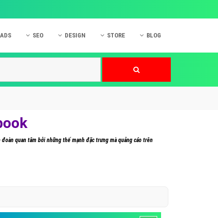
 ADS
SEO
DESIGN
STORE
BLOG
ner
 cáo Mobile
SEO Website
Thiết kế Web
nner
p quảng cáo Instagram
Dịch vụ SEO Website
Thiết kế Website
 cáo Zalo
Hỏi đáp SEO Google
Danh sách Website
 cáo Instagram
Thiết kế Landing Page
book
cáo Online
Dịch vụ thiết kế Website
ập đoàn quan tâm bởi những thế mạnh đặc trưng mà quảng cáo trên
 cáo Skype
Hỏi đáp Website
 cáo TVC
 cáo Cốc Cốc
mềm ứng dụng hay