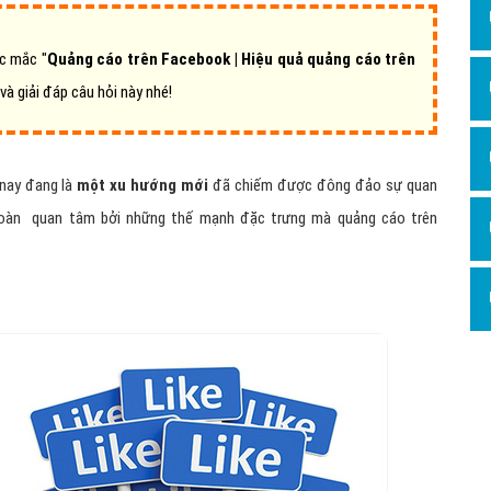
Dịch v
Hỏi đ
c mắc "
Quảng cáo trên Facebook | Hiệu quả quảng cáo trên
Hỏi đ
và giải đáp câu hỏi này nhé!
Hỏi đá
Hỏi đá
nay đang là
một xu hướng mới
đã chiếm được đông đảo sự quan
Hỏi đ
đoàn quan tâm bởi những thế mạnh đặc trưng mà quảng cáo trên
Hỏi đá
Hỏi đá
Quảng
Dịch v
Dịch v
Dịch v
Dịch v