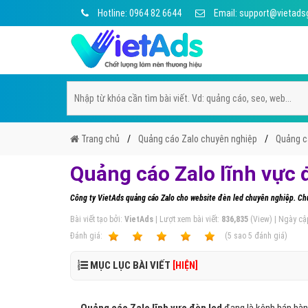
Hotline: 0964 82 6644
Email: support@vietads
Trang chủ
Quảng cáo Zalo chuyên nghiệp
Quảng cá
Quảng cáo Zalo lĩnh vực 
Công ty VietAds quảng cáo Zalo cho website đèn led chuyên nghiệp. Chú
Bài viết tạo bởi:
VietAds
| Lượt xem bài viết:
836,835
(View) | Ngày cậ
Ðánh giá:
1
2
3
4
5
(
5
sao
5
đánh giá)
MỤC LỤC BÀI VIẾT
[HIỆN]