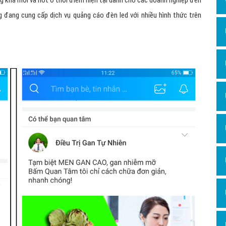
g khá mới và hot ở thời điểm hiện tại dành cho các doanh nghiệp đèn
Dịch v
g đang cung cấp dịch vụ quảng cáo đèn led với nhiều hình thức trên
Hỏi đ
Hỏi đ
Hỏi đá
Hỏi đá
Hỏi đ
Hỏi đá
Hỏi đá
Quảng
Dịch v
Dịch v
Dịch v
Dịch v