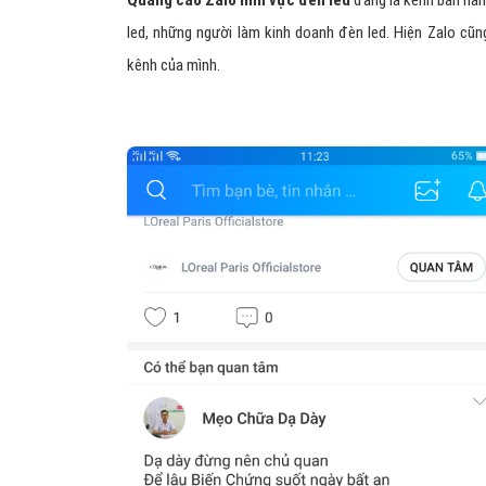
Quảng cáo Zalo lĩnh vực đèn led
đang là kênh bán hàn
led, những người làm kinh doanh đèn led. Hiện Zalo cũn
kênh của mình.