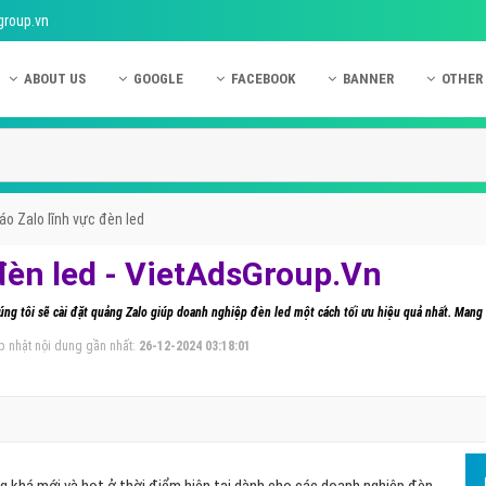
group.vn
ABOUT US
GOOGLE
FACEBOOK
BANNER
OTHER
Giới thiệu công ty Việt Ads
Kinh nghiệm quảng cáo Google
Kinh nghiệm quảng cáo Facebook
Dịch vụ quảng cáo Ban
Quảng
Hướng dẫn thanh toán Việt Ads
Kiến thức quảng cáo Google
Dịch vụ quảng cáo Facebook
Hỏi đáp quảng cáo Ba
Hỏi đá
Chính sách bảo mật Việt Ads
Dịch vụ quảng cáo Google
Kiến thức quảng cáo Facebook
Quảng cáo Banner
Quảng
o Zalo lĩnh vực đèn led
Chính sách bảo hành & bảo trì Việt Ads
Quảng cáo Google Adwords
Quảng cáo Facebook
Quảng
đèn led - VietAdsGroup.Vn
Liên hệ Việt Ads
Các hình thức quảng cáo Google
Hỏi đáp Facebook
Quảng 
ng tôi sẽ cài đặt quảng Zalo giúp doanh nghiệp đèn led một cách tối ưu hiệu quả nhất. Man
Chính sách đại lý Việt Ads
Hướng dẫn chạy quảng cáo Google
Quảng
p nhật nội dung gần nhất:
26-12-2024 03:18:01
Tiện ích mở rộng quảng cáo Google
Quảng
Hỏi đáp Google
Quảng
Phần 