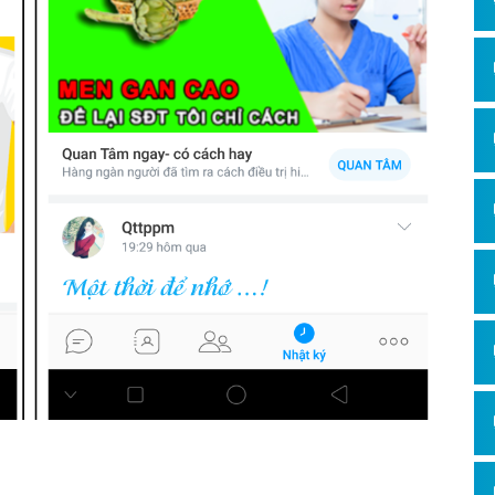
Hỏi đ
Thiết 
Quảng
Quảng
Định n
Nghĩa l
Phần 