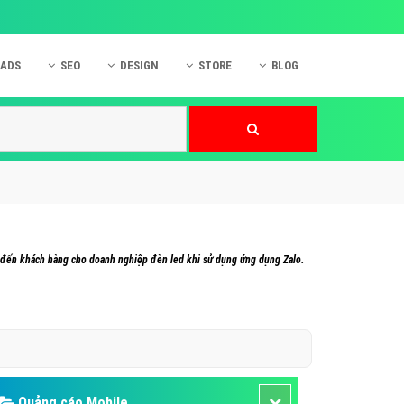
 ADS
SEO
DESIGN
STORE
BLOG
ner
 cáo Mobile
SEO Website
Thiết kế Web
nner
p quảng cáo Instagram
Dịch vụ SEO Website
Thiết kế Website
 cáo Zalo
Hỏi đáp SEO Google
Danh sách Website
 cáo Instagram
Thiết kế Landing Page
cáo Online
Dịch vụ thiết kế Website
g đến khách hàng cho doanh nghiệp đèn led khi sử dụng ứng dụng Zalo.
 cáo Skype
Hỏi đáp Website
 cáo TVC
 cáo Cốc Cốc
mềm ứng dụng hay
Quảng cáo Mobile