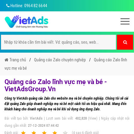
Hotline: 0964 82 6644
Trang chủ
Quảng cáo Zalo chuyên nghiệp
Quảng cáo Zalo lĩnh
vực mẹ và bé
Quảng cáo Zalo lĩnh vực mẹ và bé -
VietAdsGroup.Vn
Công ty VietAds quảng cáo Zalo cho website mẹ và bé chuyên nghiệp. Chúng tôi sẽ cài
đặt quảng Zalo giúp doanh nghiệp mẹ và bé một cách tối ưu hiệu quả nhất. Mang đến
khách hàng cho doanh nghiệp mẹ và bé khi sử dụng ứng dụng Zalo.
Bài viết tạo bởi:
VietAds
| Lượt xem bài viết:
402,828
(View) | Ngày cập nhật nội
dung gần nhất:
27-12-2024 07:44:42
Ðánh giá:
1
2
3
4
5
(
4
sao
6
đánh giá)