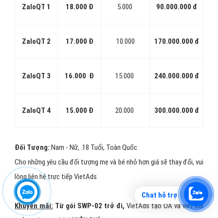
ZaloQT 1
18.000 Đ
5.000
90.000.000 đ
ZaloQT 2
17.000 Đ
10.000
170.000.000 đ
ZaloQT 3
16.000 Đ
15.000
240.000.000 đ
ZaloQT 4
15.000 Đ
20.000
300.000.000 đ
Đối Tượng:
Nam - Nữ, .18 Tuổi, Toàn Quốc
Cho những yêu cầu đối tượng mẹ và bé nhỏ hơn giá sẽ thay đổi, vui
lòng liên hệ trực tiếp VietAds
Chat hỗ trợ
Khuyến mãi:
Từ gói SWP-02 trở đi,
VietAds tạo OA và viết bài