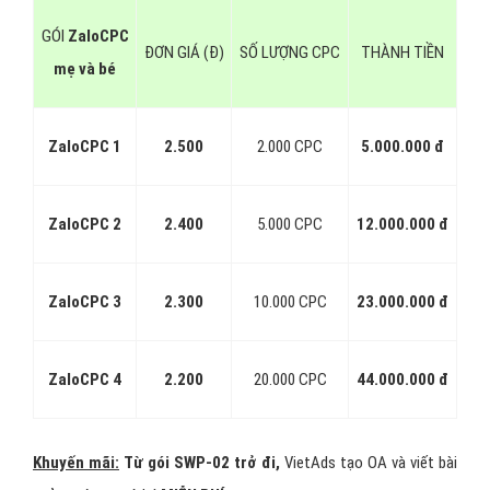
GÓI
ZaloCPC
ĐƠN GIÁ (Đ)
SỐ LƯỢNG CPC
THÀNH TIỀN
mẹ và bé
ZaloCPC 1
2.500
2.000 CPC
5.000.000 đ
ZaloCPC 2
2.400
5.000 CPC
12.000.000 đ
ZaloCPC 3
2.300
10.000 CPC
23.000.000 đ
ZaloCPC 4
2.200
20.000 CPC
44.000.000 đ
Khuyến mãi:
Từ gói SWP-02 trở đi,
VietAds tạo OA và viết bài