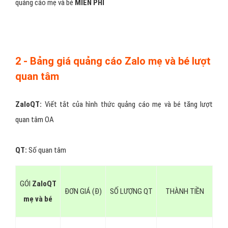
quảng cáo mẹ và bé
MIỄN PHÍ
2 - Bảng giá quảng cáo Zalo mẹ và bé lượt
quan tâm
ZaloQT:
Viết tắt của hình thức quảng cáo mẹ và bé tăng lượt
quan tâm OA
QT:
Số quan tâm
GÓI
ZaloQT
ĐƠN GIÁ (Đ)
SỐ LƯỢNG QT
THÀNH TIỀN
mẹ và bé