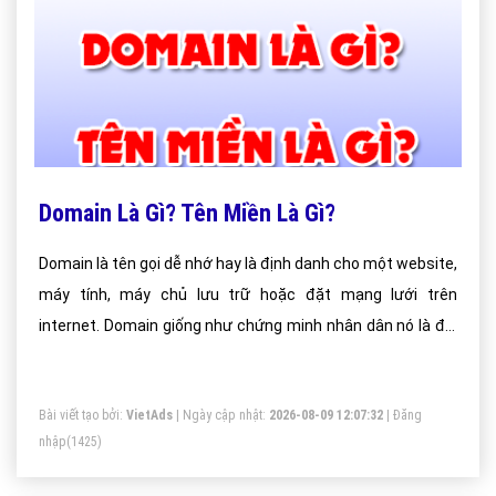
Domain Là Gì? Tên Miền Là Gì?
Domain là tên gọi dễ nhớ hay là định danh cho một website,
máy tính, máy chủ lưu trữ hoặc đặt mạng lưới trên
internet. Domain giống như chứng minh nhân dân nó là đại
diện duy nhất.
Bài viết tạo bởi:
VietAds
| Ngày cập nhật:
2026-08-09 12:07:32
|
Đăng
nhập
(1425)