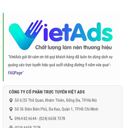
"VietAds gửi lời cảm ơn tới quý khách hàng đã luôn tin dùng dịch vụ
quảng cáo trực tuyến hiệu quả suốt chặng đường 9 năm vừa qua! -
FAQPage
"
CÔNG TY CỔ PHẦN TRỰC TUYẾN VIỆT ADS
Số 6/25 Thổ Quan, Khâm Thiên, Đống Đa, TP.Hà Nội
Số 36 Điện Biên Phủ, Đa Kao, Quận 1, TP.Hồ Chí Minh
0964 82 6644 - (024) 6658 7378
(024) 6658 7378