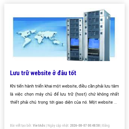
Lưu trữ website ở đâu tốt
Khi tiến hành triển khai một website, điều cần phải lưu tâm
là việc chọn máy chủ để lưu trữ (host) chứ không nhất
thiết phải chú trọng tới giao diện của nó. Một website có
dịch vụ host chuẩn sẽ tạo ra sự khác biệt rõ rệt cho
website của bạn, đọc giả sẽ không bị ức chế khi gặp phải
Bài viết tạo bởi:
VietAds
| Ngày cập nhật:
2026-08-07 00:48:58
|
Đăng
tình trạng chập chờn hay không thể truy cập được.