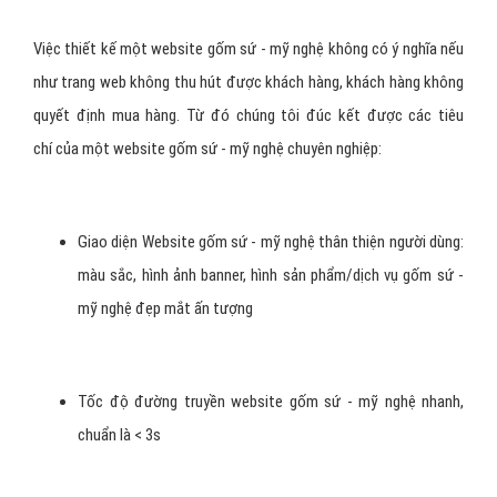
sứ - mỹ nghệ của Bạn. Và khi khách hàng gốm sứ - mỹ nghệ
hài lòng thì Bạn đã xây dựng được hình ảnh tốt đẹp về mình
trong tâm trí và tình cảm của khách hàng.
Vậy như thế nào là một website
gốm sứ - mỹ nghệ chuyên
nghiệp?
Với nhiều năm kinh nghiệm
thiết kế Website gốm sứ - mỹ nghệ
,
VietAds
tự tin là công ty hàng đầu về thiết kế website gốm sứ -
mỹ nghệ, chúng tôi luôn hiểu được nhu cầu và thị hiếu của khách
hàng gốm sứ - mỹ nghệ từ chính những dự án mà đối tác của
chúng tôi cung cấp.