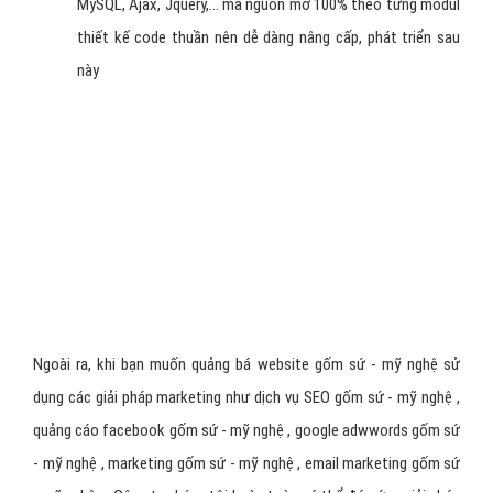
Giao diện Website gốm sứ - mỹ nghệ phong phú, sáng tạo
và chuyên nghiệp, phù hợp với thương hiệu, sản phẩm, dịch
vụ gốm sứ - mỹ nghệ của quý doanh nghiệp.
Đưa ra phương án xử lý và lập trình tối ưu giúp website gốm
sứ - mỹ nghệ hoạt động tốt hơn và xử lý nhanh hơn khi có
yêu cầu xử lý thông tin từ khác hàng.
Thiết kế Website gốm sứ - mỹ nghệ đạt độ chuẩn SEO
google, yahoo, bing và công cụ tìm kiếm khác