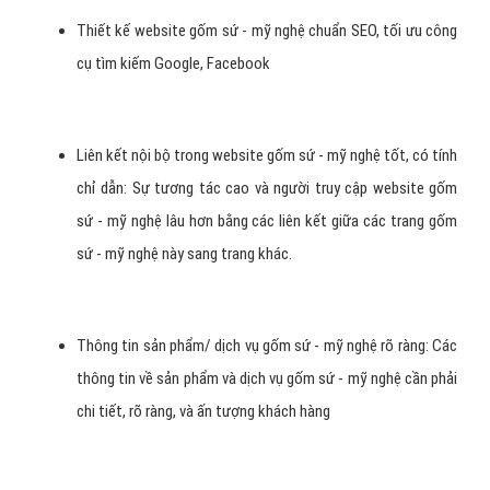
Việc thiết kế một website gốm sứ - mỹ nghệ không có ý nghĩa nếu
như trang web không thu hút được khách hàng, khách hàng không
quyết định mua hàng. Từ đó chúng tôi đúc kết được các tiêu
chí của một website gốm sứ - mỹ nghệ chuyên nghiệp:
Giao diện Website gốm sứ - mỹ nghệ thân thiện người dùng:
màu sắc, hình ảnh banner, hình sản phẩm/dịch vụ gốm sứ -
mỹ nghệ đẹp mắt ấn tượng
Tốc độ đường truyền website gốm sứ - mỹ nghệ nhanh,
chuẩn là < 3s