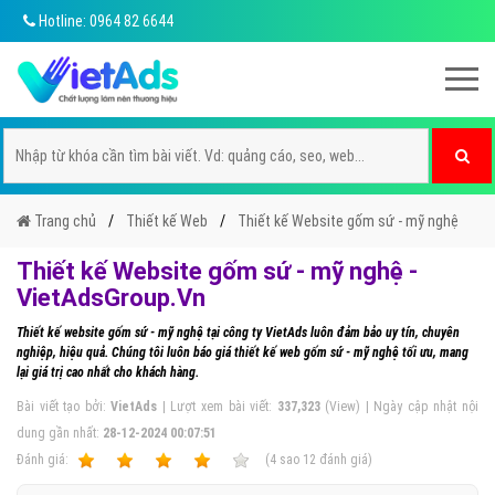
Hotline: 0964 82 6644
Trang chủ
Thiết kế Web
Thiết kế Website gốm sứ - mỹ nghệ
Thiết kế Website gốm sứ - mỹ nghệ -
VietAdsGroup.Vn
Thiết kế website gốm sứ - mỹ nghệ tại công ty VietAds luôn đảm bảo uy tín, chuyên
nghiệp, hiệu quả. Chúng tôi luôn báo giá thiết kế web gốm sứ - mỹ nghệ tối ưu, mang
lại giá trị cao nhất cho khách hàng.
Bài viết tạo bởi:
VietAds
| Lượt xem bài viết:
337,323
(View) | Ngày cập nhật nội
dung gần nhất:
28-12-2024 00:07:51
Ðánh giá:
1
2
3
4
5
(
4
sao
12
đánh giá)