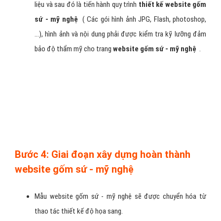
Khảo sát và tìm hiều thực tế về nhu cầu làm website gốm
sứ - mỹ nghệ của khách hàng được sử dụng cho lĩnh vực
nào.
Tìm hiểu kỹ về thông tin khách hàng nhằm phân tích, đánh
giá và tư vấn hỗ trợ cho việc
thiết kế website gốm sứ -
mỹ nghệ
.
Trao đổi, thảo luận, góp ý kiến với khách hàng về
Website
gốm sứ - mỹ nghệ
và đưa ra giải pháp phù hớp nhất để
xây dựng website gốm sứ - mỹ nghệ đẹp và hiệu quả.