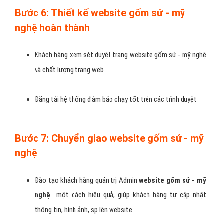
Tiến hành xử lý hình ảnh đã thu thập về, và tham khảo tài
liệu và sau đó là tiến hành quy trình
thiết kế website gốm
sứ - mỹ nghệ
( Các gói hình ảnh JPG, Flash, photoshop,
…), hình ảnh và nội dung phải được kiểm tra kỹ lưỡng đảm
bảo độ thẩm mỹ cho trang
website gốm sứ - mỹ nghệ
.