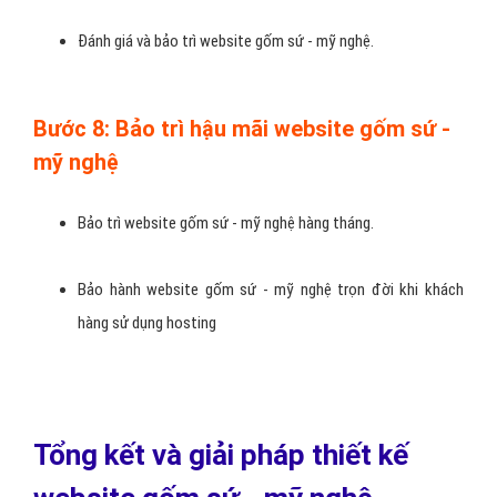
Bước 4: Giai đoạn xây dựng hoàn thành
website gốm sứ - mỹ nghệ
Mẫu website gốm sứ - mỹ nghệ sẽ được chuyển hóa từ
thao tác thiết kế độ họa sang.
Xây dự cơ sở dự liệu trên website gốm sứ - mỹ nghệ, tạo
cây
nội dung thiết kế
website gốm sứ - mỹ nghệ
Cập nhật nội dung và thông tin các hình ảnh dùng cho
website gốm sứ - mỹ nghệ .
Tổ chức đánh giá và chỉnh sửa các yêu cầu mới.