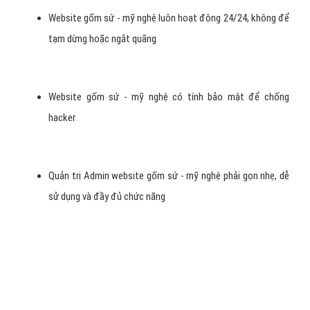
Bố cục website gốm sứ - mỹ nghệ: Các chức năng của
website gốm sứ - mỹ nghệ sử dụng dễ dàng, bố cụ website
phân bổ khoa học để tạo tiện lợi khi khách hàng duyệt web
Nội dung website gốm sứ - mỹ nghệ hữu ích: Trình bày đầy
đủ nội dung, phù hợp, hợp lý với nhu cầu khách hàng quan
tâm gốm sứ - mỹ nghệ
Nội dung website gốm sứ - mỹ nghệ mới: Website được cập
nhật nội dung thường xuyên, luôn là công cụ hỗ trợ kinh
doanh online giúp doanh nghiệp gốm sứ - mỹ nghệ tăng
doanh thu và giảm chi phí