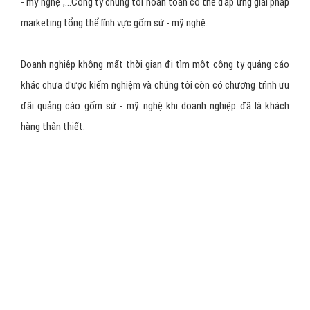
Dễ dàng quản trị, giúp quý doanh nghiệp gốm sứ - mỹ nghệ
cập nhật thông tin nhanh nhất, có khả năng phát triển và
nâng cấp về sau
Website gốm sứ - mỹ nghệ được lập trình bằng PHP &
MySQL, Ajax, Jquery,... mã nguồn mở 100% theo từng modul
thiết kế code thuần nên dễ dàng nâng cấp, phát triển sau
này