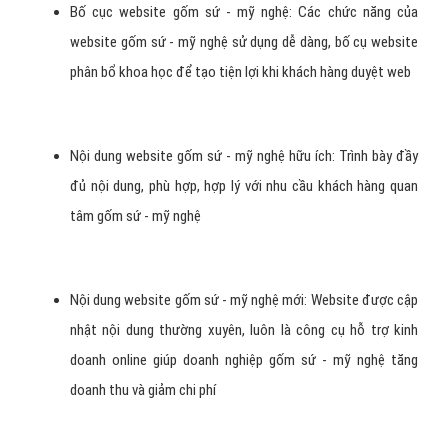
Thiết kế website gốm sứ - mỹ nghệ chuẩn SEO, tối ưu công
cụ tìm kiếm Google, Facebook
Liên kết nội bộ trong website gốm sứ - mỹ nghệ tốt, có tính
chỉ dẫn: Sự tương tác cao và người truy cập website gốm
sứ - mỹ nghệ lâu hơn bằng các liên kết giữa các trang gốm
sứ - mỹ nghệ này sang trang khác.
Thông tin sản phẩm/ dịch vụ gốm sứ - mỹ nghệ rõ ràng: Các
thông tin về sản phẩm và dịch vụ gốm sứ - mỹ nghệ cần phải
chi tiết, rõ ràng, và ấn tượng khách hàng