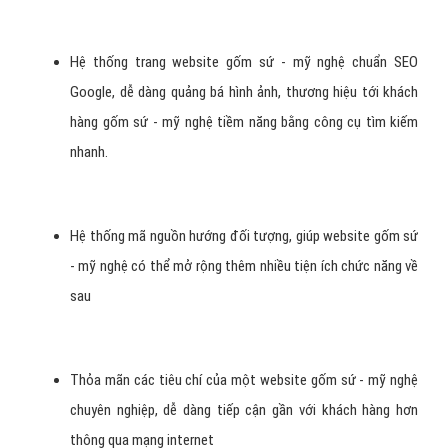
Tại sao lựa chọn VietAds làm
đơn vị thiết kế website gốm sứ -
mỹ nghệ?