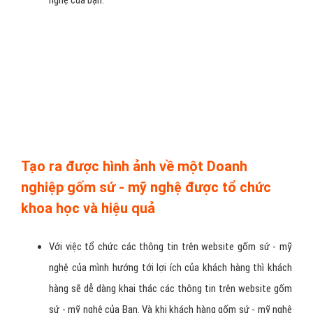
Với môi trường internet năng động, Bạn dễ dàng thay đổi và
cập nhật thông tin lên website gốm sứ - mỹ nghệ của mình
để sẵn sàng làm thoả mãn yêu cầu của các khách hàng khó
tính nhất. Và tất nhiên, nỗ lực cung cấp các thông tin chất
lượng cao của Bạn sẽ mang lại kết quả là bạn sẽ có thêm vô
số các khách hàng gốm sứ - mỹ nghệ tiềm năng và hàng
ngàn khách hàng sử dụng sản phẩm và dịch vụ gốm sứ - mỹ
nghệ của bạn.