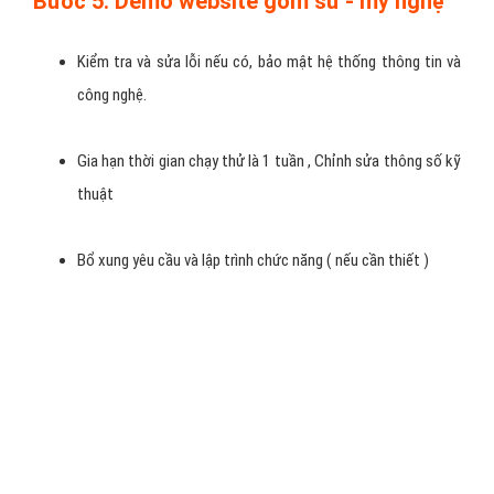
nghệ
, phân tích rõ ràng mục đích yêu cầu, nguyên vọng của
khách hàng.
Khảo sát xử lý hình ảnh, thu thập tài liệu liên quan , thông
tin khách hàng cung cấp, VietAds Thiết kế + Lập cấu trúc
cho website và tiến hành
thiết kế website gốm sứ - mỹ
nghệ
Thảo luận và đi đến giải pháp, phân tích các chức năng của
trang website gốm sứ - mỹ nghệ kèm theo thời gian và mức
chi phí phải hoàn thành.
Bước 3: Thiết kế website gốm sứ - mỹ
nghệ