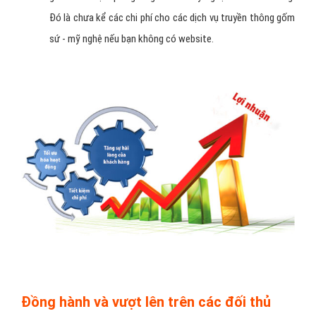
Thay vì phải gửi Catalogue gốm sứ - mỹ nghệ bằng giấy
hoặc đĩa CDROM cho khách hàng. Bạn có thể mời khách
hàng đến thăm website gốm sứ - mỹ nghệ của mình với
những thông tin còn cặn kẽ và đầy đủ hơn ở Catalogue
được đăng trên đó. Khoảng chi phí bạn bỏ ra để duy trì
và
thiết kế website gốm sứ - mỹ nghệ
sẽ là rất nhỏ bé
so với các khoảng chi phí in ấn, sao chép, chi phí nhân lực ...
giành cho việc quảng bá gốm sứ - mỹ nghệ đến khách hàng.
Đó là chưa kể các chi phí cho các dịch vụ truyền thông gốm
sứ - mỹ nghệ nếu bạn không có website.