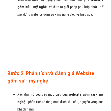
quảng cáo facebook gốm sứ - mỹ nghệ , google adwwords gốm sứ
- mỹ nghệ , marketing gốm sứ - mỹ nghệ , email marketing gốm sứ
- mỹ nghệ ,…Công ty chúng tôi hoàn toàn có thể đáp ứng giải pháp
marketing tổng thể lĩnh vực gốm sứ - mỹ nghệ.
Doanh nghiệp không mất thời gian đi tìm một công ty quảng cáo
khác chưa được kiểm nghiệm và chúng tôi còn có chương trình ưu
đãi quảng cáo gốm sứ - mỹ nghệ khi doanh nghiệp đã là khách
hàng thân thiết.