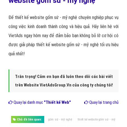
Tổng hợp hệ thống: Gán ghép, phân tích nội dung lập trình
thành một sản phẩm
Tiến hành kiềm tra chỉnh sửa và nghiệm thu.
Bước 5: Demo website gốm sứ - mỹ nghệ
Kiểm tra và sửa lỗi nếu có, bảo mật hệ thống thông tin và
công nghệ.
Gia hạn thời gian chạy thử là 1 tuần , Chỉnh sửa thông số kỹ
thuật