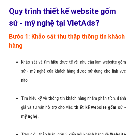
Ngoài ra, khi bạn muốn quảng bá website gốm sứ - mỹ nghệ sử
dụng các giải pháp marketing như dịch vụ SEO gốm sứ - mỹ nghệ ,