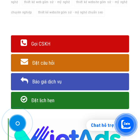
Bổ xung yêu cầu và lập trình chức năng ( nếu cần thiết )
Bước 6: Thiết kế website gốm sứ - mỹ
Chat hỗ trợ
nghệ hoàn thành