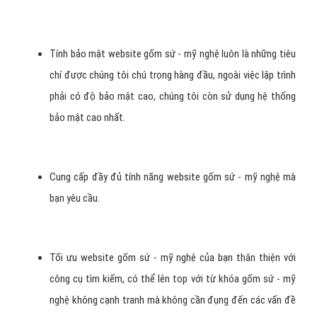
Đội ngũ
thiết kế Website gốm sứ - mỹ nghệ
chuyên nghiệp lâu
năm, dày dăn kinh nghiệm đảm bảo đem đến cho bạn dịch vụ thiết
kế website gốm sứ - mỹ nghệ chuẩn SEO chuyên nghiệp, tối ưu,
thân thiện với các bộ máy tìm kiếm. Dể bạn có thể quảng bá
thương hiệu, sản phẩm/ dịch vụ gốm sứ - mỹ nghệ của mình một
cách nhanh và hiệu quả nhất.
Hệ thống trang website gốm sứ - mỹ nghệ chuẩn SEO
Google, dễ dàng quảng bá hình ảnh, thương hiệu tới khách
hàng gốm sứ - mỹ nghệ tiềm năng bằng công cụ tìm kiếm
nhanh.
Hệ thống mã nguồn hướng đối tượng, giúp website gốm sứ