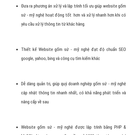
Cung cấp đầy đủ tính năng website gốm sứ - mỹ nghệ mà
bạn yêu cầu.
Tối ưu website gốm sứ - mỹ nghệ của bạn thân thiện với
công cụ tìm kiếm, có thể lên top với từ khóa gốm sứ - mỹ
nghệ không cạnh tranh mà không cần đụng đến các vấn đề
khác trong SEO.
Thiết kế website gốm sứ - mỹ nghệ chuẩn SEO giúp bạn
giảm chi phí và thời gian khi thực hiện chiến dịch SEO và
Google Ads.
Hỗ trợ nhiệt tình, khắc phục nhanh chóng khi website gốm
sứ - mỹ nghệ bạn xảy ra sự cố.