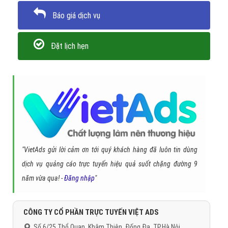
Báo giá dịch vụ
Đặt lịch hẹn
"VietAds gửi lời cảm ơn tới quý khách hàng đã luôn tin dùng
dịch vụ quảng cáo trực tuyến hiệu quả suốt chặng đường 9
năm vừa qua! -
Đăng nhập
"
CÔNG TY CỔ PHẦN TRỰC TUYẾN VIỆT ADS
Số 6/25 Thổ Quan, Khâm Thiên, Đống Đa, TP.Hà Nội