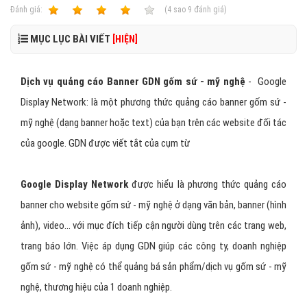
Ðánh giá:
1
2
3
4
5
(
4
sao
9
đánh giá)
MỤC LỤC BÀI VIẾT
[HIỆN]
Dịch vụ quảng cáo Banner GDN gốm sứ - mỹ nghệ
- Google
Display Network: là một phương thức quảng cáo banner gốm sứ -
mỹ nghệ (dạng banner hoặc text) của bạn trên các website đối tác
của google. GDN được viết tắt của cụm từ
Google Display Network
được hiểu là phương thức quảng cáo
banner cho website gốm sứ - mỹ nghệ ở dạng văn bản, banner (hình
ảnh), video... với mục đích tiếp cận người dùng trên các trang web,
trang báo lớn. Việc áp dụng GDN giúp các công ty, doanh nghiệp
gốm sứ - mỹ nghệ có thể quảng bá sản phẩm/dịch vụ gốm sứ - mỹ
nghệ, thương hiệu của 1 doanh nghiệp.