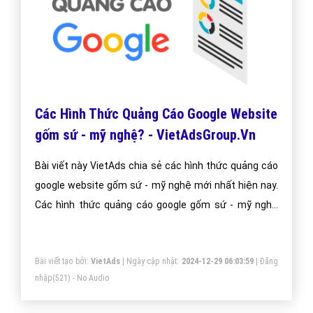
Các Hình Thức Quảng Cáo Google Website
gốm sứ - mỹ nghệ? - VietAdsGroup.Vn
Bài viết này VietAds chia sẻ các hình thức quảng cáo
google website gốm sứ - mỹ nghệ mới nhất hiện nay.
Các hình thức quảng cáo google gốm sứ - mỹ nghệ
luôn được chúng tôi cập nhật thường xuyên để đem
đến kiến thức cho doanh nghiệp gốm sứ - mỹ nghệ
Bài viết tạo bởi:
VietAds
| Ngày cập nhật:
2024-12-29 06:03:59
|
Đăng
nhập
(521) - No Audio