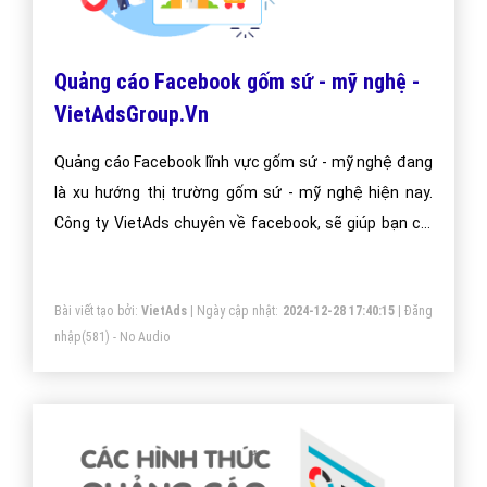
Quảng cáo Facebook gốm sứ - mỹ nghệ -
VietAdsGroup.Vn
Quảng cáo Facebook lĩnh vực gốm sứ - mỹ nghệ đang
là xu hướng thị trường gốm sứ - mỹ nghệ hiện nay.
Công ty VietAds chuyên về facebook, sẽ giúp bạn cài
đặt quảng cáo facebook gốm sứ - mỹ nghệ tối ưu chi
phí thấp, tiếp cận khách hàng gốm sứ - mỹ nghệ một
Bài viết tạo bởi:
VietAds
| Ngày cập nhật:
2024-12-28 17:40:15
|
Đăng
cách nhanh hiệu quả.
nhập
(581) - No Audio