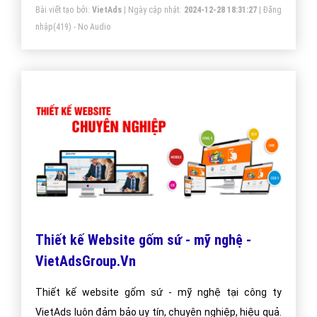
Bài viết tạo bởi:
VietAds
| Ngày cập nhật:
2024-12-28 18:31:27
|
Đăng
nhập
(419) - No Audio
Thiết kế Website gốm sứ - mỹ nghệ -
VietAdsGroup.Vn
Thiết kế website gốm sứ - mỹ nghệ tại công ty
VietAds luôn đảm bảo uy tín, chuyên nghiệp, hiệu quả.