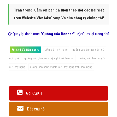
Trân trọng! Cảm ơn bạn đã luôn theo dõi các bài viết
trên Website VietAdsGroup.Vn của công ty chúng tôi!
Quay lại danh mục
"Quảng cáo Banner"
Quay lại trang chủ
Chủ đề liên quan:
gốm sứ - mỹ nghệ
quảng cáo banner gốm sứ -
mỹ nghệ
quảng cáo gốm sứ - mỹ nghệ với banner
quảng cáo banner gốm
sứ - mỹ nghệ
quảng cáo banner gốm sứ - mỹ nghệ trên báo mạng
Gọi CSKH
Đặt câu hỏi