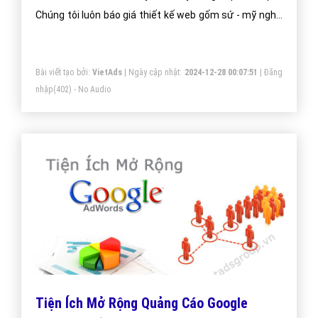
Chúng tôi luôn báo giá thiết kế web gốm sứ - mỹ nghệ
tối ưu, mang lại giá trị cao nhất cho khách hàng.
Bài viết tạo bởi:
VietAds
| Ngày cập nhật:
2024-12-28 00:07:51
|
Đăng
nhập
(402) - No Audio
Tiện Ích Mở Rộng Quảng Cáo Google