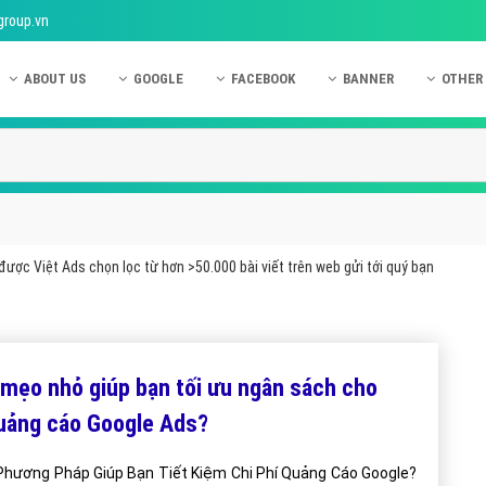
group.vn
ABOUT US
GOOGLE
FACEBOOK
BANNER
OTHER
Giới thiệu công ty Việt Ads
Kinh nghiệm quảng cáo Google
Kinh nghiệm quảng cáo Facebook
Dịch vụ quảng cáo Ban
Quảng
Hướng dẫn thanh toán Việt Ads
Kiến thức quảng cáo Google
Dịch vụ quảng cáo Facebook
Hỏi đáp quảng cáo Ba
Hỏi đá
Chính sách bảo mật Việt Ads
Dịch vụ quảng cáo Google
Kiến thức quảng cáo Facebook
Quảng cáo Banner
Quảng
Chính sách bảo hành & bảo trì Việt Ads
Quảng cáo Google Adwords
Quảng cáo Facebook
Quảng
được Việt Ads chọn lọc từ hơn >50.000 bài viết trên web gửi tới quý bạn
Liên hệ Việt Ads
Các hình thức quảng cáo Google
Hỏi đáp Facebook
Quảng 
Chính sách đại lý Việt Ads
Hướng dẫn chạy quảng cáo Google
Quảng
Tiện ích mở rộng quảng cáo Google
Quảng
 mẹo nhỏ giúp bạn tối ưu ngân sách cho
Hỏi đáp Google
Quảng
uảng cáo Google Ads?
Phần 
Phương Pháp Giúp Bạn Tiết Kiệm Chi Phí Quảng Cáo Google?