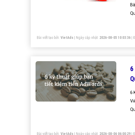
Bà
Qu
Bài viết tạo bởi:
VietAds
| Ngày cập nhật:
2026-08-05 10:03:36
|
Đ
6
Q
6 Kỹ Thuật Đơ
Viết
Qu
Bài viết tạo bởi:
VietAds
| Ngày cập nhật:
2026-08-06 06:00:29
|
Đ