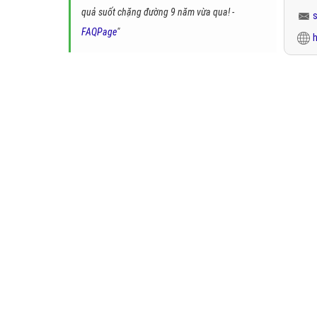
quả suốt chặng đường 9 năm vừa qua! -
FAQPage
"
h