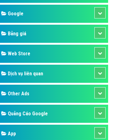
áp quảng cáo Youtube
Google
kế ứng dụng
 cáo Cốc Cốc hiệu quả
Bảng giá
 cáo Zalo chuyên nghiệp
ghĩa
Web Store
à gì
Dịch vụ liên quan
mềm ứng dụng hay
Other Ads
Quảng Cáo Google
App