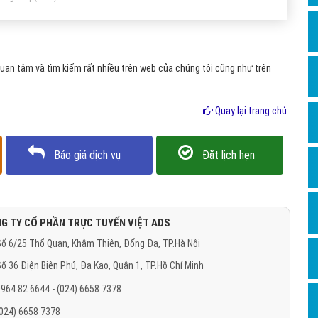
Hỏi đ
Thiết 
Quảng
an tâm và tìm kiếm rất nhiều trên web của chúng tôi cũng như trên
Quảng
Quay lại trang chủ
Định n
Nghĩa l
Báo giá dịch vụ
Đặt lịch hẹn
Phần 
G TY CỔ PHẦN TRỰC TUYẾN VIỆT ADS
ố 6/25 Thổ Quan, Khâm Thiên, Đống Đa, TP.Hà Nội
ố 36 Điện Biên Phủ, Đa Kao, Quận 1, TP.Hồ Chí Minh
964 82 6644 - (024) 6658 7378
(024) 6658 7378