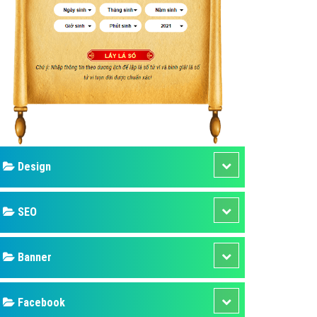
ụ Domain & Hosting
áp phần mềm
áp quảng cáo TVC
p quảng cáo mobile
p quảng cáo Online
áp quảng cáo Skype
p Domain & Hosting
Design
p viết bài Marketing
 cáo Youtube
SEO
ụ quảng cáo Youtube
ụ quảng cáo Cốc Cốc
Banner
ụ quảng cáo Tiktok
Facebook
ụ quảng cáo Zalo