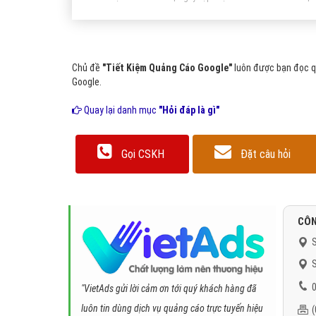
Chủ đề
"Tiết Kiệm Quảng Cáo Google"
luôn được bạn đọc qu
Google.
Quay lại danh mục
"Hỏi đáp là gì"
Gọi CSKH
Đặt câu hỏi
CÔN
S
S
0
"VietAds gửi lời cảm ơn tới quý khách hàng đã
luôn tin dùng dịch vụ quảng cáo trực tuyến hiệu