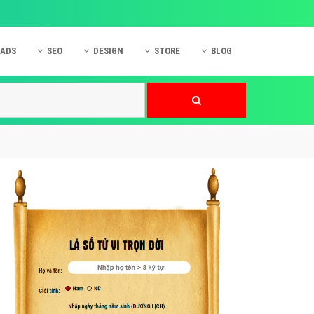
 ADS
SEO
DESIGN
STORE
BLOG
ner
 cáo Mobile
SEO Website
Thiết kế Web
nner
p quảng cáo Instagram
Dịch vụ SEO Website
Thiết kế Website
 cáo Zalo
Hỏi đáp SEO Google
Danh sách Website
 cáo Instagram
Thiết kế Landing Page
cáo Online
Dịch vụ thiết kế Website
 cáo Skype
Hỏi đáp Website
 cáo TVC
 cáo Cốc Cốc
mềm ứng dụng hay