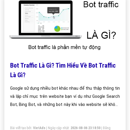
Bot Traffic Là Gì? Tìm Hiểu Về Bot Traffic
Là Gì?
Google sử dụng nhiều bot khác nhau để thu thập thông tin
và lập chỉ mục trên website bạn ví dụ như Google Search
Bot, Bing Bot, và những bot này khi vào website sẽ không
gây ảnh hưởng tới dữ liệu thống kê của Google Analytics.
Tuy nhiên, vẫn có một lượng đáng kể bot xấu đi vào
Bài viết tạo bởi:
VietAds
| Ngày cập nhật:
2026-08-06 23:18:50
|
Đăng
website gây mất chính xác trong số liệu Analytics và