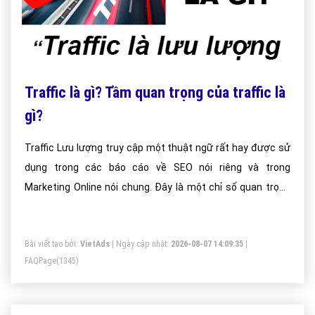
Traffic là gì? Tầm quan trọng của traffic là
gì?
Traffic Lưu lượng truy cập một thuật ngữ rất hay được sử
dụng trong các báo cáo về SEO nói riêng và trong
Marketing Online nói chung. Đây là một chỉ số quan trọng
để đánh giá hiệu quả công việc SEO, và đóng một vai trò
quan trọng trong việc xếp hạng website.Traffic là một
Bài viết tạo bởi:
VietAds
| Ngày cập nhật:
2026-08-07 14:09:35
|
trong các chỉ số quan trọng hàng đầu trong SEO và cũng là
FAQPage
(1345)
mục tiêu hướng tới của rất nhiều website hiện nay.