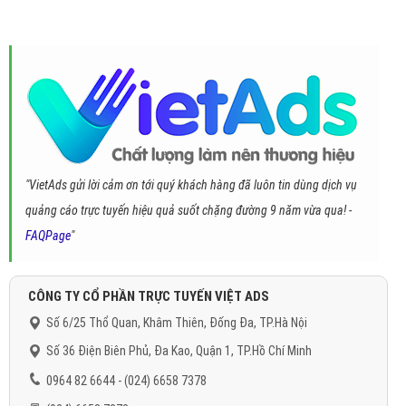
"VietAds gửi lời cảm ơn tới quý khách hàng đã luôn tin dùng dịch vụ
quảng cáo trực tuyến hiệu quả suốt chặng đường 9 năm vừa qua! -
FAQPage
"
CÔNG TY CỔ PHẦN TRỰC TUYẾN VIỆT ADS
Số 6/25 Thổ Quan, Khâm Thiên, Đống Đa, TP.Hà Nội
Số 36 Điện Biên Phủ, Đa Kao, Quận 1, TP.Hồ Chí Minh
0964 82 6644 - (024) 6658 7378