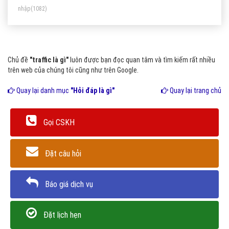
nhập
(1082)
thường đó là những bot xấu.
Chủ đề
"traffic là gì"
luôn được bạn đọc quan tâm và tìm kiếm rất nhiều
trên web của chúng tôi cũng như trên Google.
Quay lại danh mục
"Hỏi đáp là gì"
Quay lại trang chủ
Gọi CSKH
Đặt câu hỏi
Báo giá dịch vụ
Đặt lịch hẹn