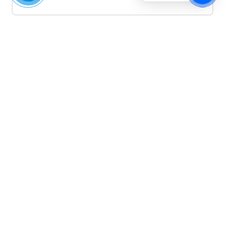
Quảng cáo TikTok
Quảng cáo tiktok đang là hình thức quảng cáo video
hiệu quả hiện nay và được nhiều doanh nghiệp lựa
chọn quảng cáo video