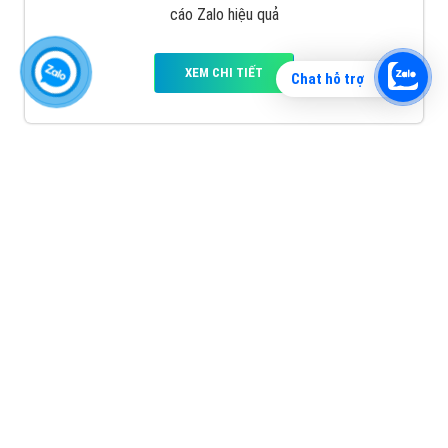
cáo Zalo hiệu quả
XEM CHI TIẾT
Chat hỗ trợ
Quảng cáo TikTok