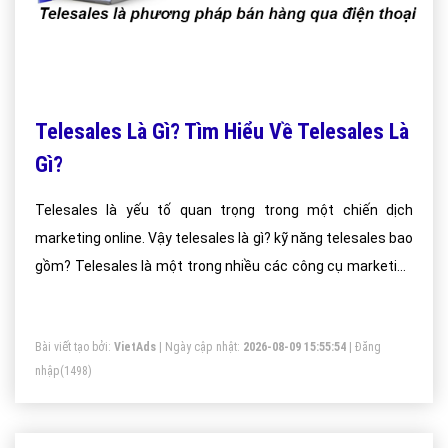
Telesales Là Gì? Tìm Hiểu Về Telesales Là
Gì?
Telesales là yếu tố quan trọng trong một chiến dịch
marketing online. Vậy telesales là gì? kỹ năng telesales bao
gồm? Telesales là một trong nhiều các công cụ marketing
online có tác dụng thúc đẩy quá trình lan truyền và quảng
bá sản phẩm dịch vụ tới khách hàng.
Bài viết tạo bởi:
VietAds
| Ngày cập nhật:
2026-08-09 15:55:54
|
Đăng
nhập
(1498)