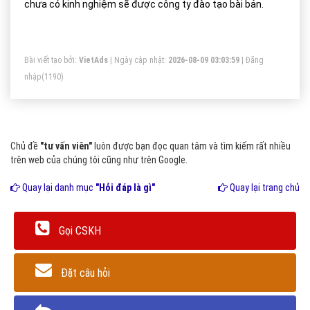
chưa có kinh nghiệm sẽ được công ty đào tạo bài bản.
Bài viết tạo bởi:
VietAds
| Ngày cập nhật:
2026-08-09 03:03:59
|
Đăng
nhập
(1190)
Chủ đề
"tư vấn viên"
luôn được bạn đọc quan tâm và tìm kiếm rất nhiều
trên web của chúng tôi cũng như trên Google.
Quay lại danh mục
"Hỏi đáp là gì"
Quay lại trang chủ
Gọi CSKH
Đặt câu hỏi