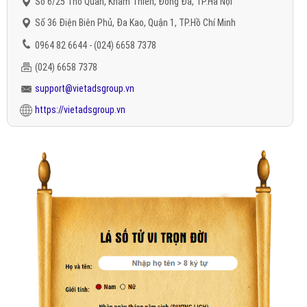
Số 6/25 Thổ Quan, Khâm Thiên, Đống Đa, TP.Hà Nội
Số 36 Điện Biên Phủ, Đa Kao, Quận 1, TP.Hồ Chí Minh
0964 82 6644 - (024) 6658 7378
(024) 6658 7378
support@vietadsgroup.vn
https://vietadsgroup.vn