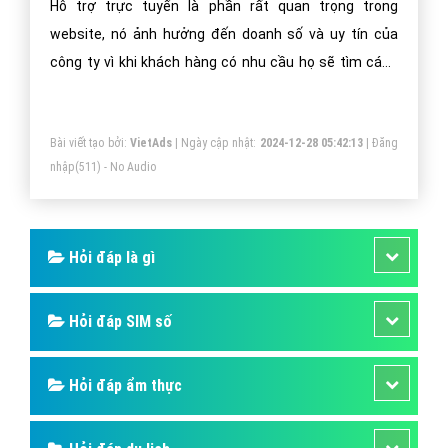
Hỗ trợ trực tuyến là phần rất quan trọng trong
website, nó ảnh hưởng đến doanh số và uy tín của
công ty vì khi khách hàng có nhu cầu họ sẽ tìm cách
liên lạc với công ty của bạn để đặt hàng. Vì vậy hôm
nay mình sẽ hướng dẫn bạn cách cài đặt hỗ trợ trực
Bài viết tạo bởi:
VietAds
| Ngày cập nhật:
2024-12-28 05:42:13
|
Đăng
tuyến.
nhập
(511) - No Audio
Hỏi đáp là gì
Hỏi đáp SIM số
Hỏi đáp ẩm thực