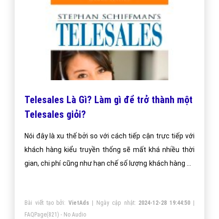
Telesales Là Gì? Làm gì để trở thành một
Telesales giỏi?
Nói đây là xu thế bởi so với cách tiếp cận trực tiếp với
khách hàng kiểu truyền thống sẽ mất khá nhiều thời
gian, chi phí cũng như hạn chế số lượng khách hàng có
thể tiếp cận thì Telesales có thể khắc phục tất cả các
nhược điểm trên.
Bài viết tạo bởi:
VietAds
| Ngày cập nhật:
2024-12-28 19:44:50
|
FAQPage
(821) - No Audio