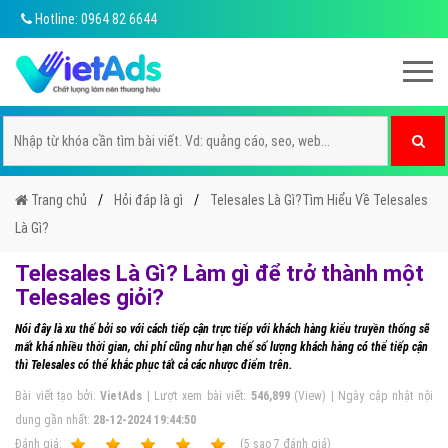
Hotline: 0964 82 6644
Trang chủ
Hỏi đáp là gì
Telesales Là Gì?Tìm Hiểu Về Telesales
Là Gì?
Telesales Là Gì? Làm gì để trở thành một
Telesales giỏi?
Nói đây là xu thế bởi so với cách tiếp cận trực tiếp với khách hàng kiểu truyền thống sẽ
mất khá nhiều thời gian, chi phí cũng như hạn chế số lượng khách hàng có thể tiếp cận
thì Telesales có thể khắc phục tất cả các nhược điểm trên.
Bài viết tạo bởi:
VietAds
| Lượt xem bài viết:
546,899
(View) | Ngày cập nhật nội
dung gần nhất:
28-12-2024 19:44:50
Ðánh giá:
1
2
3
4
5
(
5
sao
7
đánh giá)