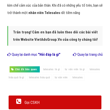
kìm chế cảm xúc của bản thân. Khi đã có những yếu tố trên, bạn sẽ
trở thành một
nhân viên Telesales
rất tiềm năng
Trân trọng! Cảm ơn bạn đã luôn theo dõi các bài viết
trên Website VietAdsGroup.Vn của công ty chúng tôi!
Quay lại danh mục
"Hỏi đáp là gì"
Quay lại trang chủ
Chủ đề liên quan:
telesales là gì
tư vấn viên là gì
telesales
hiệu quả là gì
telesales hiệu quả
tư vấn viên
telesales
Gọi CSKH