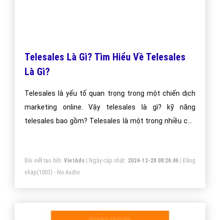
Telesales Là Gì? Tìm Hiểu Về Telesales
Là Gì?
Telesales là yếu tố quan trọng trong một chiến dịch
marketing online. Vậy telesales là gì? kỹ năng
telesales bao gồm? Telesales là một trong nhiều các
công cụ marketing online có tác dụng thúc đẩy quá
trình lan truyền và quảng bá sản phẩm dịch vụ tới
Bài viết tạo bởi:
VietAds
| Ngày cập nhật:
2024-12-28 08:26:46
|
Đăng
khách hàng.
nhập
(1003) - No Audio