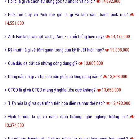
Holic là gì và cách sử dụng gốc từ aholic và holic?
14,692,000
Pick me boy và Pick me girl là gì và làm sao thành pick me?
14,551,000
Anti Fan là gì và một vài hội Anti Fan nổi tiếng hiện nay?
14,472,000
Kỹ thuật là gì và tầm quan trọng của kỹ thuật hiện nay?
13,998,000
Quả dâu da đất có những công dụng gì?
13,865,000
Dũng cảm là gì và tại sao cần phải có lòng dũng cảm?
13,803,000
QTQD là gì và QTQĐ mang ý nghĩa tiêu cực không?
13,658,000
Tiến hóa là gì và quá trình tiến hóa diễn ra như thế nào?
13,493,000
Định hướng là gì và cách định hướng nghề nghiệp tương lai?
13,374,000
Reactions Facebook là gì và cách sử dụng Reactions Facebook?