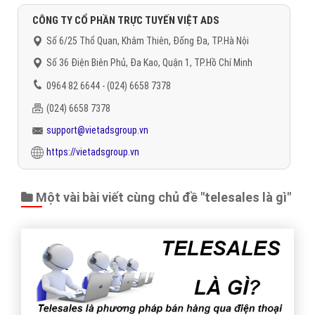
CÔNG TY CỔ PHẦN TRỰC TUYẾN VIỆT ADS
Số 6/25 Thổ Quan, Khâm Thiên, Đống Đa, TP.Hà Nội
Số 36 Điện Biên Phủ, Đa Kao, Quận 1, TP.Hồ Chí Minh
0964 82 6644 - (024) 6658 7378
(024) 6658 7378
support@vietadsgroup.vn
https://vietadsgroup.vn
Một vài bài viết cùng chủ đề "telesales là gì"