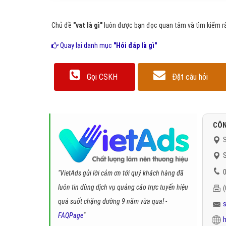
Chủ đề
"vat là gì"
luôn được bạn đọc quan tâm và tìm kiếm rấ
Quay lại danh mục
"Hỏi đáp là gì"
Gọi CSKH
Đặt câu hỏi
CÔN
S
S
0
"VietAds gửi lời cảm ơn tới quý khách hàng đã
luôn tin dùng dịch vụ quảng cáo trực tuyến hiệu
quả suốt chặng đường 9 năm vừa qua! -
FAQPage
"
h