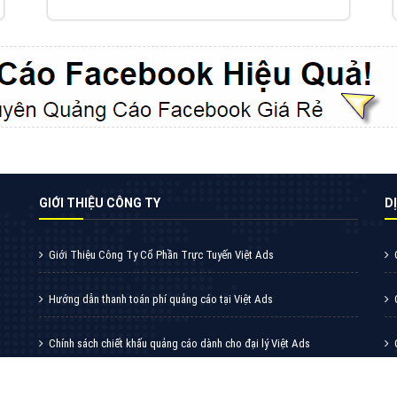
VietAds với đội ngũ chuyên viên tư ấn am
hiểu về chiến dịch quảng cáo Youtube sẽ tư
vấn bạn giải pháp tối ưu, hiệu quả nhất
XEM CHI TIẾT