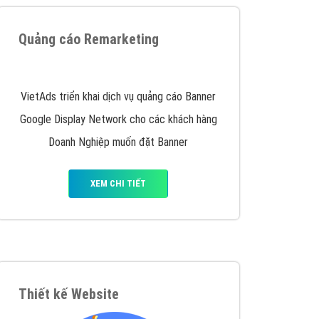
iển thương hiệu của doanh nghiệp bạn với mức chi
chuyên sâu trong nghề, được đào tạo bài bản tại