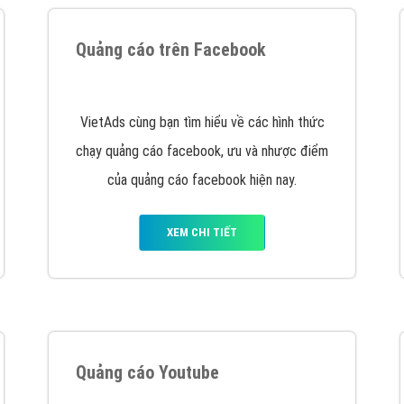
tác Marketing Online?
húng tôi với bề dày kinh nghiệm sẽ tư vấn xây dựng và phát tr
line. Đội ngũ kỹ thuật quảng cáo trực tuyến, SEO, lập trình Web 
uôn
đem đến cho khách hàng sản phẩm/ dịch vụ chất lượng
.