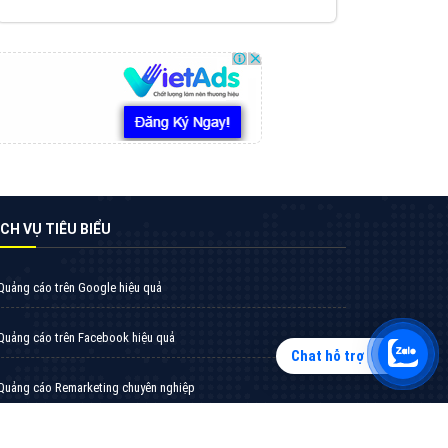
Tìm công ty thiết kế website uy tín, chuyên
nghiệp tại Hà Nội là rất khó cho khách hàng.
VietAds xin giới thiệu công ty thiết kế Viet
XEM CHI TIẾT
Chat hỗ trợ