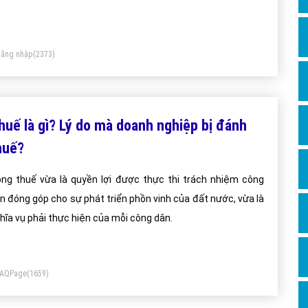
Dịch v
Hỏi đ
Hỏi đ
ăng nhập
(2373)
Hỏi đá
Hỏi đá
huế là gì? Lý do mà doanh nghiệp bị đánh
Hỏi đ
huế?
Hỏi đá
Hỏi đá
ng thuế vừa là quyền lợi được thực thi trách nhiệm công
n đóng góp cho sự phát triển phồn vinh của đất nước, vừa là
Quảng
hĩa vụ phải thực hiện của mỗi công dân.
Dịch v
Dịch v
Dịch v
FAQPage
(1659)
Dịch v