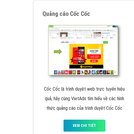
Google Ads là hình thức quảng cáo của
Google được tài trợ có chữ Ad gồm 4 ví trí
trên cùng và 3 vị trí dưới cùng
XEM CHI TIẾT
Công ty SEO Website