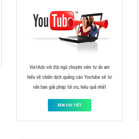
hát triển Website cho doanh nghiệp mình
. Đừng chần chừ hã
support@vietadsgroup.vn
để được tư vấn chuyên sâu về giải phá
Quảng cáo trên Facebook