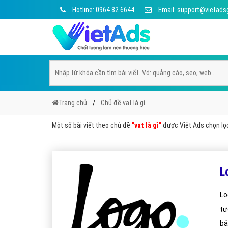
Hotline: 0964 82 6644
Email: support@vietads
Trang chủ
Chủ đề vat là gì
Một số bài viết theo chủ đề
"vat là gì"
được Việt Ads chọn lọc
L
Lo
tư
bả