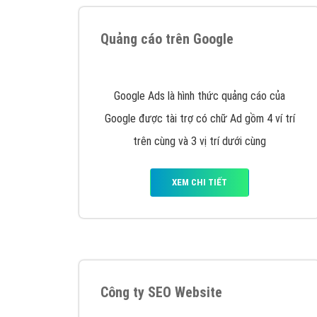
Tại sao chọn công ty Việt Ads làm đối 
Công ty Việt Ads thành lập từ năm 2013
, c
phí mà bạn có thể đầu tư cho marketing on
trung tâm marketing online uy tín hàng năm, l