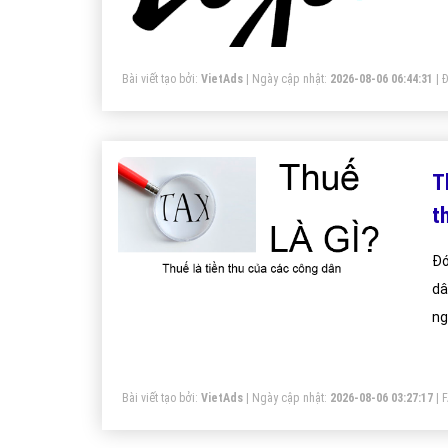
Bài viết tạo bởi:
VietAds
| Ngày cập nhật:
2026-08-06 06:44:31
|
Đ
T
t
Đó
dâ
ng
Bài viết tạo bởi:
VietAds
| Ngày cập nhật:
2026-08-06 03:27:17
|