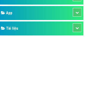
áp quảng cáo Youtube
Google
kế ứng dụng
 cáo Cốc Cốc hiệu quả
Bảng giá
 cáo Zalo chuyên nghiệp
ghĩa
Web Store
à gì
Dịch vụ liên quan
mềm ứng dụng hay
Other Ads
Quảng Cáo Google
App