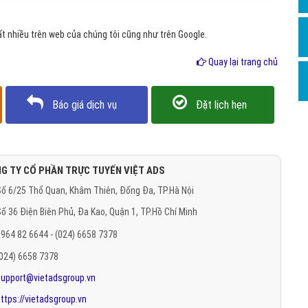
Hỏi đ
t nhiều trên web của chúng tôi cũng như trên Google.
Thiết 
Quay lại trang chủ
Quảng
Quảng
Báo giá dịch vụ
Đặt lịch hẹn
Định n
Nghĩa l
Phần 
G TY CỔ PHẦN TRỰC TUYẾN VIỆT ADS
ố 6/25 Thổ Quan, Khâm Thiên, Đống Đa, TP.Hà Nội
ố 36 Điện Biên Phủ, Đa Kao, Quận 1, TP.Hồ Chí Minh
964 82 6644 - (024) 6658 7378
(024) 6658 7378
support@vietadsgroup.vn
ttps://vietadsgroup.vn