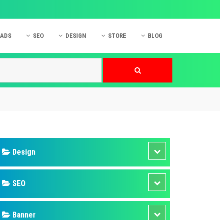
 ADS
SEO
DESIGN
STORE
BLOG
ner
 cáo Mobile
SEO Website
Thiết kế Web
nner
p quảng cáo Instagram
Dịch vụ SEO Website
Thiết kế Website
 cáo Zalo
Hỏi đáp SEO Google
Danh sách Website
 cáo Instagram
Thiết kế Landing Page
cáo Online
Dịch vụ thiết kế Website
 cáo Skype
Hỏi đáp Website
 cáo TVC
 cáo Cốc Cốc
mềm ứng dụng hay