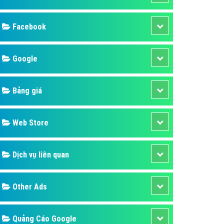
ụ Domain & Hosting
áp phần mềm
áp quảng cáo TVC
p quảng cáo mobile
p quảng cáo Online
áp quảng cáo Skype
p Domain & Hosting
Design
p viết bài Marketing
 cáo Youtube
SEO
ụ quảng cáo Youtube
ụ quảng cáo Cốc Cốc
Banner
ụ quảng cáo Tiktok
Facebook
ụ quảng cáo Zalo