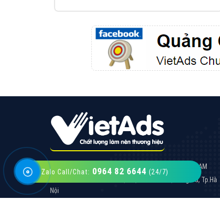
VietAds với đội ngũ SEOer giàu kinh nghiệm
được đào tạo bài bản tại các trung tâm SEO
lớn như: Litado, Inet, Vietmoz, Vinalink
XEM CHI TIẾT
0964 82 6644
Zalo Call/Chat:
(24/7)