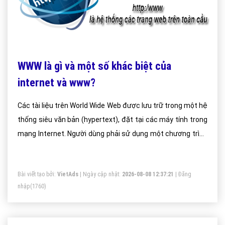
WWW là gì và một số khác biệt của
internet và www?
Các tài liệu trên World Wide Web được lưu trữ trong một hệ
thống siêu văn bản (hypertext), đặt tại các máy tính trong
mạng Internet. Người dùng phải sử dụng một chương trình
được gọi là trình duyệt web (web browser) để xem siêu văn
bản. Chương trình này sẽ nhận thông tin (documents) tại ô
Bài viết tạo bởi:
VietAds
| Ngày cập nhật:
2026-08-08 12:37:21
|
Đăng
địa chỉ (address) do người sử dụng yêu cầu (thông tin
nhập
(1760)
trong ô địa chỉ được gọi là tên miền (domain name)), rồi
sau đó chương trình sẽ tự động gửi thông tin đến máy chủ
(web server) và hiển thị trên màn hình máy