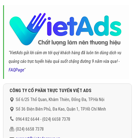
"VietAds gửi lời cảm ơn tới quý khách hàng đã luôn tin dùng dịch vụ
quảng cáo trực tuyến hiệu quả suốt chặng đường 9 năm vừa qua! -
FAQPage
"
CÔNG TY CỔ PHẦN TRỰC TUYẾN VIỆT ADS
Số 6/25 Thổ Quan, Khâm Thiên, Đống Đa, TP.Hà Nội
Số 36 Điện Biên Phủ, Đa Kao, Quận 1, TP.Hồ Chí Minh
0964 82 6644 - (024) 6658 7378
(024) 6658 7378