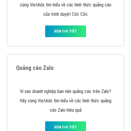
Tìm công ty thiết kế website uy tín, chuyên nghiệp tại
Hà Nội là rất khó cho khách hàng. VietAds xin giới
thiệu công ty thiết kế Viet
XEM CHI TIẾT
Quảng cáo Cốc Cốc