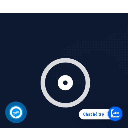
Quảng cáo Zalo
Vì sao doanh nghiệp bạn nên quảng cáo trên Zalo?
Hãy cùng VietAds tìm hiểu về các hình thức quảng
cáo Zalo hiệu quả
XEM CHI TIẾT
Chat hỗ trợ