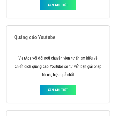
VietAds với đội ngũ SEOer giàu kinh nghiệm được đào
tạo bài bản tại các trung tâm SEO lớn như: Litado,
Inet, Vietmoz, Vinalink
XEM CHI TIẾT
Quảng cáo Youtube