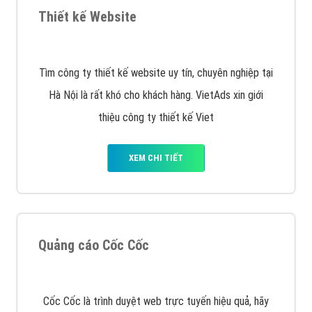
VietAds với đội ngũ chuyên viên tư ấn am hiểu về
chiến dịch quảng cáo Youtube sẽ tư vấn bạn giải pháp
tối ưu, hiệu quả nhất
XEM CHI TIẾT
Thiết kế Website