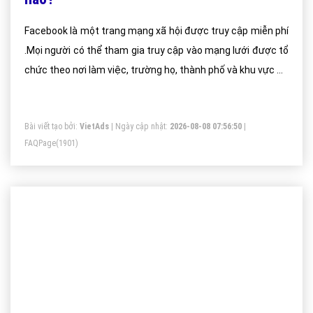
Facebook là một trang mạng xã hội được truy cập miễn phí
.Mọi người có thể tham gia truy cập vào mạng lưới được tổ
chức theo nơi làm việc, trường họ, thành phố và khu vực để
liên kết và kết bạn với người khác nhằm.
Bài viết tạo bởi:
VietAds
| Ngày cập nhật:
2026-08-08 07:56:50
|
FAQPage
(1901)