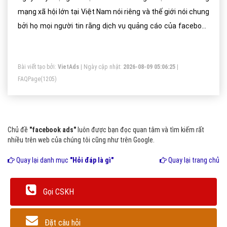
mạng xã hội lớn tại Việt Nam nói riêng và thế giới nói chung
bởi họ mọi người tin rằng dịch vụ quảng cáo của facebook
của họ sẽ cho phép quý bạn và doanh nghiệp của bạn phát
triển mối quan hệ của họ với người tiêu dùng vượt xa hơn
Bài viết tạo bởi:
VietAds
| Ngày cập nhật:
2026-08-09 05:06:25
|
hẳn so với những phương pháp quảng cáo truyền thống
FAQPage
(1205)
Chủ đề
"facebook ads"
luôn được bạn đọc quan tâm và tìm kiếm rất
nhiều trên web của chúng tôi cũng như trên Google.
Quay lại danh mục
"Hỏi đáp là gì"
Quay lại trang chủ
Gọi CSKH
Đặt câu hỏi