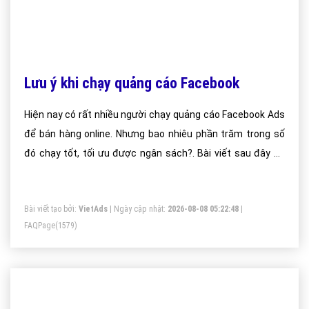
Lưu ý khi chạy quảng cáo Facebook
Hiện nay có rất nhiều người chạy quảng cáo Facebook Ads
để bán hàng online. Nhưng bao nhiêu phần trăm trong số
đó chạy tốt, tối ưu được ngân sách?. Bài viết sau đây sẽ
đưa ra 11 lưu ý khi chạy quảng cáo Facebook Ads cực kì
hữu ích mà bất kỳ người nào chạy quảng cáo cũng sẽ quan
Bài viết tạo bởi:
VietAds
| Ngày cập nhật:
2026-08-08 05:22:48
|
tâm
FAQPage
(1579)