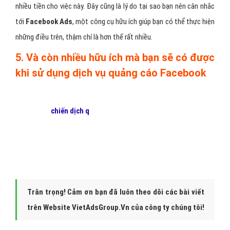
nhiều tiền cho việc này. Đây cũng là lý do tại sao bạn nên cân nhắc
tới
Facebook Ads
, một công cụ hữu ích giúp bạn có thể thực hiện
những điều trên, thậm chí là hơn thế rất nhiều.
5. Và còn nhiều hữu ích mà bạn sẽ có được
khi sử dụng dịch vụ quảng cáo Facebook
Để bắt đầu
chiến dịch
q
uảng cáo fcebook hiệu quả
của bạn, hãy
liên hệ với
VietAds
để chúng tôi có thể giúp bạn tối ưu hóa
quảng cáo facebook
với chi phí thấp , hiệu quả mang lại lớn !
Trân trọng! Cảm ơn bạn đã luôn theo dõi các bài viết
trên Website VietAdsGroup.Vn của công ty chúng tôi!