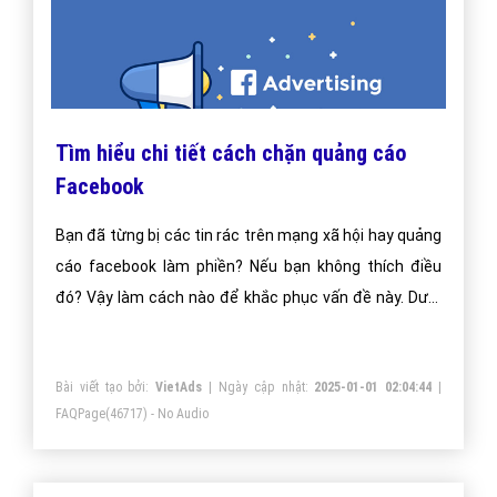
Tìm hiểu chi tiết cách chặn quảng cáo
Facebook
Bạn đã từng bị các tin rác trên mạng xã hội hay quảng
cáo facebook làm phiền? Nếu bạn không thích điều
đó? Vậy làm cách nào để khắc phục vấn đề này. Dưới
đây là bài của Vietadgroup chúng tôi đưa ra để các
bạn có thể tham khảo phương án chặn quảng cáo
Bài viết tạo bởi:
VietAds
| Ngày cập nhật:
2025-01-01 02:04:44
|
facebook như mong muốn
FAQPage
(46717) - No Audio