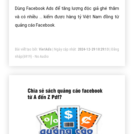
Dùng Facebook Ads để tăng lượng độc giả ghé thăm
và có nhiều ... kiếm được hàng tỷ Việt Nam đồng từ
quảng cáo Facebook.
Bài viết tạo bởi:
VietAds
| Ngày cập nhật:
2024-12-29 10:29:13
|
Đăng
nhập
(6919) - No Audio