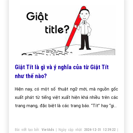
Giật Tít là gì và ý nghĩa của từ Giật Tít
như thế nào?
Hiện nay, có một số thuật ngữ mới, mà nguồn gốc
xuất phát từ tiếng việt xuất hiện khá nhiều trên các
trang mạng, đặc biệt là các trang báo. “Tít” hay “giật
tít” thường xuất hiện thường xuyên và được nhắc đến
khá nhiều trên báo điện tử. Vậy ý nghĩa của thuật ngữ
Bài viết tạo bởi:
VietAds
| Ngày cập nhật:
2024-12-31 12:39:22
|
này như thế nào?