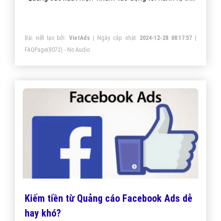
quen mua hàng của người tiêu dùng hay khách hàng
bằng cách cung cấp những thông điệp bán hàng theo
Bài viết tạo bởi:
VietAds
| Ngày cập nhật:
2024-12-28 08:17:57
|
cách thuyết phục về sản phẩm hay dịch vụ của người
FAQPage
(8072) - No Audio
bán.
Kiếm tiền từ Quảng cáo Facebook Ads dễ
hay khó?