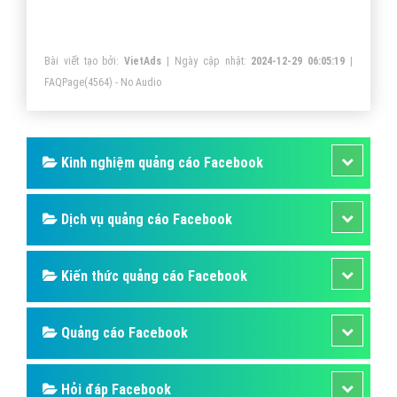
đúng đối tượng khách hàng tiềm năng quan tâm đến
dịch vụ, sản phầm của doanh nghiệp, công ty bạn và là
Bài viết tạo bởi:
VietAds
| Ngày cập nhật:
2024-12-29 06:05:19
|
những người thực sự có nhu cầu cần những thứ đó.
FAQPage
(4564) - No Audio
Kinh nghiệm quảng cáo Facebook
Dịch vụ quảng cáo Facebook
Kiến thức quảng cáo Facebook
Quảng cáo Facebook
Hỏi đáp Facebook