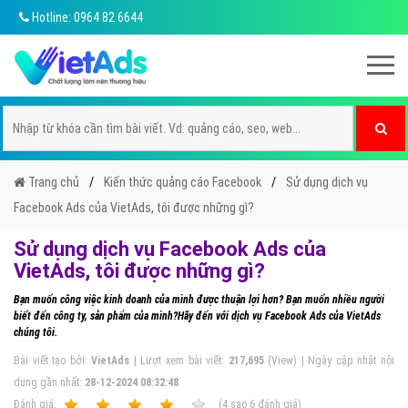
Hotline: 0964 82 6644
Trang chủ
Kiến thức quảng cáo Facebook
Sử dụng dịch vụ
Facebook Ads của VietAds, tôi được những gì?
Sử dụng dịch vụ Facebook Ads của
VietAds, tôi được những gì?
Bạn muốn công việc kinh doanh của mình được thuận lợi hơn? Bạn muốn nhiều người
biết đến công ty, sản phẩm của mình?Hãy đến với dịch vụ Facebook Ads của VietAds
chúng tôi.
Bài viết tạo bởi:
VietAds
| Lượt xem bài viết:
217,695
(View) | Ngày cập nhật nội
dung gần nhất:
28-12-2024 08:32:48
Ðánh giá:
1
2
3
4
5
(
4
sao
6
đánh giá)