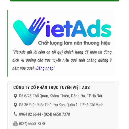
"VietAds gửi lời cảm ơn tới quý khách hàng đã luôn tin dùng
dịch vụ quảng cáo trực tuyến hiệu quả suốt chặng đường 9
năm vừa qua! -
Đăng nhập
"
CÔNG TY CỔ PHẦN TRỰC TUYẾN VIỆT ADS
Số 6/25 Thổ Quan, Khâm Thiên, Đống Đa, TP.Hà Nội
Số 36 Điện Biên Phủ, Đa Kao, Quận 1, TP.Hồ Chí Minh
0964 82 6644 - (024) 6658 7378
(024) 6658 7378