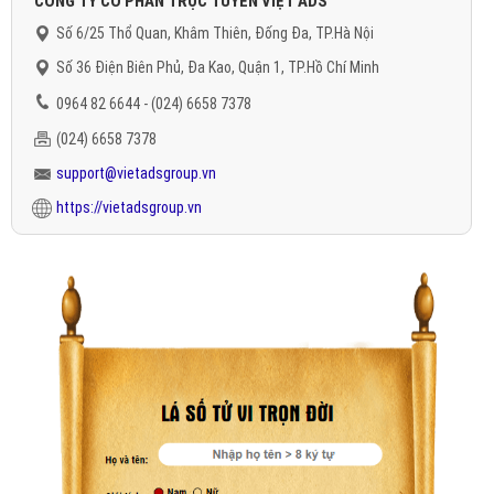
CÔNG TY CỔ PHẦN TRỰC TUYẾN VIỆT ADS
Số 6/25 Thổ Quan, Khâm Thiên, Đống Đa, TP.Hà Nội
Số 36 Điện Biên Phủ, Đa Kao, Quận 1, TP.Hồ Chí Minh
0964 82 6644 - (024) 6658 7378
(024) 6658 7378
support@vietadsgroup.vn
https://vietadsgroup.vn