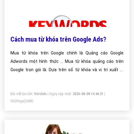
Cách mua từ khóa trên Google Ads?
Mua từ khóa trên Google chính là Quảng cáo Google
Adwords một hình thức ... Mua từ khóa quảng cáo trên
Google trọn gói là: Dựa trên số từ khóa và vị trí xuất ....
những website bán hàng cao cấp với phong cách thiết kế
web bán hàng trực ...
Bài viết tạo bởi:
VietAds
| Ngày cập nhật:
2026-08-08 16:46:31
|
FAQPage
(2688)