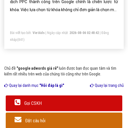
dịch PPC thành công trên Google chính là chiến lược từ
khóa. Việc lựa chọn từ khóa không chỉ đơn giản là chọn một
vài từ mà mình nghĩ rằng mọi người sẽ dùng nó để tìm kiếm
nhiều
Bài viết tạo bởi:
VietAds
| Ngày cập nhật:
2026-08-06 02:48:42
|
Đăng
nhập
(841)
Chủ đề
"google adwords giá rẻ"
luôn được bạn đọc quan tâm và tìm
kiếm rất nhiều trên web của chúng tôi cũng như trên Google.
Quay lại danh mục
"Hỏi đáp là gì"
Quay lại trang chủ
Gọi CSKH
Đặt câu hỏi