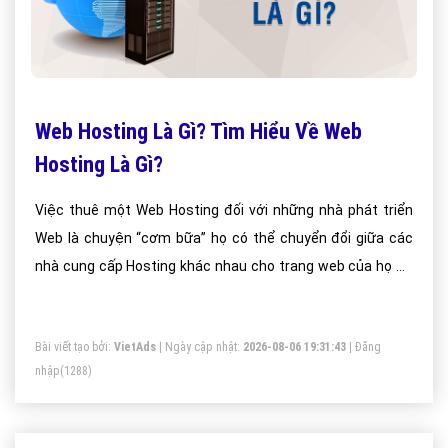
Web Hosting Là Gì? Tìm Hiểu Về Web
Hosting Là Gì?
Việc thuê một Web Hosting đối với những nhà phát triển
Web là chuyện “cơm bữa” họ có thể chuyển đổi giữa các
nhà cung cấp Hosting khác nhau cho trang web của họ để
đảm bảo sự hoạt động trơn tru. Nếu là người mới và chưa
hề biết Web Hosting là gì thì những thông tin dưới đây sẽ
Bài viết tạo bởi:
VietAds
| Ngày cập nhật:
2026-08-06 19:31:43
|
Đăng
giúp ích cho các bạn rất nhiều.
nhập
(1288)