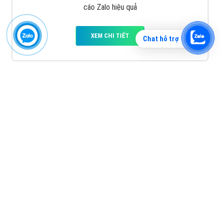
cáo Zalo hiệu quả
XEM CHI TIẾT
Chat hỗ trợ
Quảng cáo TikTok