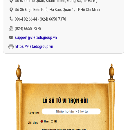
Số 6/25 Thổ Quan, Khâm Thiên, Đống Đa, TP.Hà Nội
Số 36 Điện Biên Phủ, Đa Kao, Quận 1, TP.Hồ Chí Minh
0964 82 6644 - (024) 6658 7378
(024) 6658 7378
support@vietadsgroup.vn
https://vietadsgroup.vn