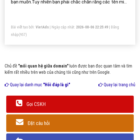
bạn muốn.Tuy nhiên bạn phải chắc chắn rằng các tên miền
mà bạn muốn sử dụng phải thuộc quyền sở hữu của bạn.
Nếu bạn chưa sở hữu tên miền thì bạn hãy đăng kí (mua)
Bài viết tạo bởi:
VietAds
| Ngày cập nhật:
2026-08-06 22:25:49
|
Đăng
tên miền để có thể sử dụng cùng với hosting của bạn. Nếu
nhập
(957)
bạn muốn có nhiều hơn một tên miền thì bạn cần đăng kí
trước khi sử dụng mỗi tên miền đó.
Chủ đề
"mối quan hệ giữa domain"
luôn được bạn đọc quan tâm và tìm
kiếm rất nhiều trên web của chúng tôi cũng như trên Google.
Quay lại danh mục
"Hỏi đáp là gì"
Quay lại trang chủ
Gọi CSKH
Đặt câu hỏi