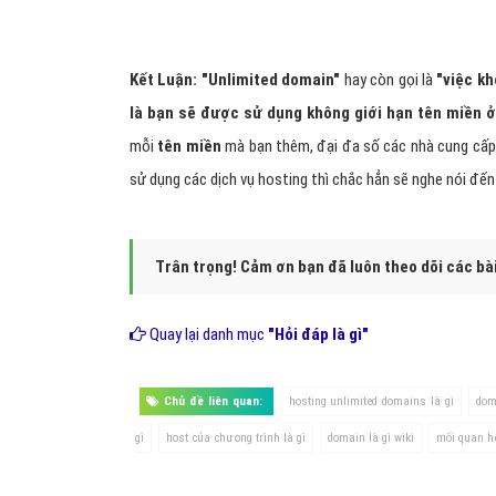
Kết Luận: "Unlimited domain"
hay còn gọi là
"việc k
là bạn sẽ được sử dụng không giới hạn tên miền ở
mỗi
tên miền
mà bạn thêm, đại đa số các nhà cung cấp
sử dụng các dịch vụ hosting thì chắc hẳn sẽ nghe nói đế
Trân trọng! Cảm ơn bạn đã luôn theo dõi các bà
Quay lại danh mục
"Hỏi đáp là gì"
Chủ đề liên quan:
hosting unlimited domains là gì
dom
gì
host của chương trình là gì
domain là gì wiki
mối quan h