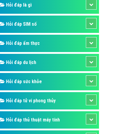
ụ Domain & Hosting
Hỏi đáp là gì
áp phần mềm
áp quảng cáo TVC
Hỏi đáp SIM số
p quảng cáo mobile
Hỏi đáp ẩm thực
p quảng cáo Online
áp quảng cáo Skype
Hỏi đáp du lịch
p Domain & Hosting
p viết bài Marketing
Hỏi đáp sức khỏe
 cáo Youtube
ụ quảng cáo Youtube
Hỏi đáp tử vi phong thủy
ụ quảng cáo Cốc Cốc
ụ quảng cáo Tiktok
Hỏi đáp thủ thuật máy tính
ụ quảng cáo Zalo