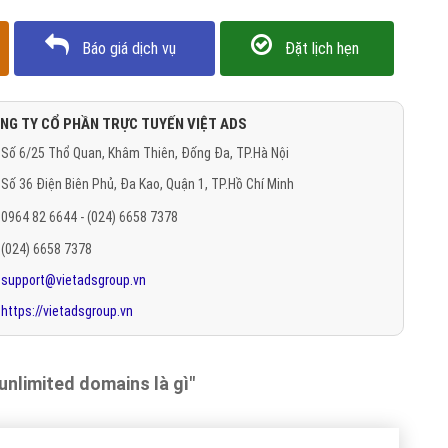
Báo giá dịch vụ
Đặt lịch hẹn
NG TY CỔ PHẦN TRỰC TUYẾN VIỆT ADS
Số 6/25 Thổ Quan, Khâm Thiên, Đống Đa, TP.Hà Nội
Số 36 Điện Biên Phủ, Đa Kao, Quận 1, TP.Hồ Chí Minh
0964 82 6644 - (024) 6658 7378
(024) 6658 7378
support@vietadsgroup.vn
https://vietadsgroup.vn
unlimited domains là gì"