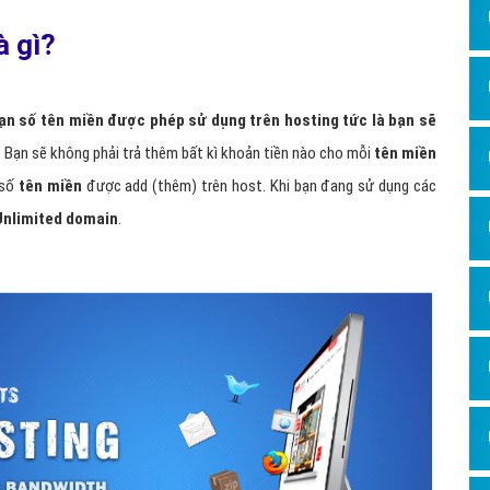
Dịch v
à gì?
Hỏi đ
Hỏi đ
hạn số tên miền được phép sử dụng trên hosting tức là bạn sẽ
Hỏi đá
. Bạn sẽ không phải trả thêm bất kì khoản tiền nào cho mỗi
tên miền
Hỏi đá
 số
tên miền
được add (thêm) trên host. Khi bạn đang sử dụng các
Hỏi đ
Unlimited domain
.
Hỏi đá
Hỏi đá
Quảng
Dịch v
Dịch v
Dịch v
Dịch v