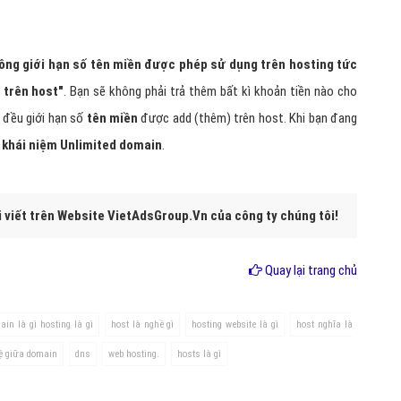
hông giới hạn số tên miền được phép sử dụng trên hosting tức
 trên host"
. Bạn sẽ không phải trả thêm bất kì khoản tiền nào cho
 đều giới hạn số
tên miền
được add (thêm) trên host. Khi bạn đang
n
khái niệm Unlimited domain
.
i viết trên Website VietAdsGroup.Vn của công ty chúng tôi!
Quay lại trang chủ
ain là gì hosting là gì
host là nghề gì
hosting website là gì
host nghĩa là
ệ giữa domain
dns
web hosting.
hosts là gì