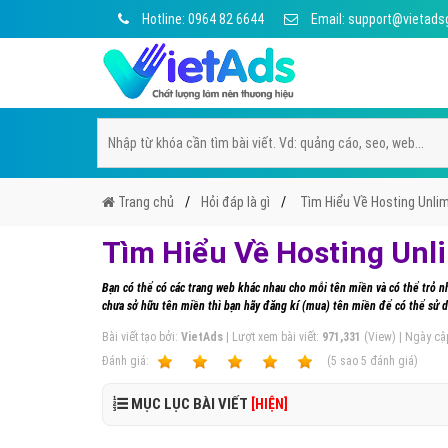
Hotline: 0964 82 6644
Email: support@vietads
Trang chủ
Hỏi đáp là gì
Tìm Hiểu Về Hosting Unlim
Tìm Hiểu Về Hosting Unl
Bạn có thể có các trang web khác nhau cho mỗi tên miền và có thể trỏ 
chưa sở hữu tên miền thì bạn hãy đăng kí (mua) tên miền để có thể sử 
Bài viết tạo bởi:
VietAds
| Lượt xem bài viết:
971,331
(View) | Ngày cậ
Ðánh giá:
1
2
3
4
5
(
5
sao
5
đánh giá)
MỤC LỤC BÀI VIẾT
[HIỆN]