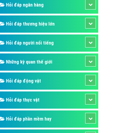
Hỏi đáp ngân hàng
áp quảng cáo Youtube
kế ứng dụng
Hỏi đáp thương hiệu lớn
 cáo Cốc Cốc hiệu quả
 cáo Zalo chuyên nghiệp
Hỏi đáp người nổi tiếng
ghĩa
à gì
Những kỳ quan thế giới
mềm ứng dụng hay
Hỏi đáp động vật
Hỏi đáp thực vật
Hỏi đáp phần mềm hay