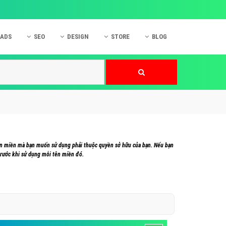
 ADS
SEO
DESIGN
STORE
BLOG
ner
 cáo Mobile
SEO Website
Thiết kế Web
nner
p quảng cáo Instagram
Dịch vụ SEO Website
Thiết kế Website
 cáo Zalo
Hỏi đáp SEO Google
Danh sách Website
 cáo Instagram
Thiết kế Landing Page
cáo Online
Dịch vụ thiết kế Website
tên miền mà bạn muốn sử dụng phải thuộc quyền sở hữu của bạn. Nếu bạn
 cáo Skype
Hỏi đáp Website
trước khi sử dụng mỗi tên miền đó.
 cáo TVC
 cáo Cốc Cốc
mềm ứng dụng hay