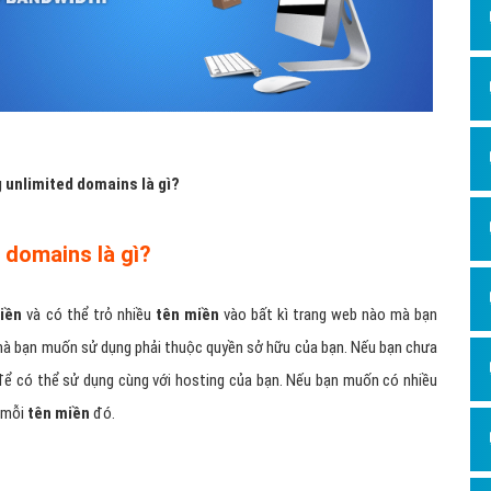
Hỏi đ
Thiết 
Quảng
Quảng
Định n
g unlimited domains là gì?
Nghĩa l
d domains là gì?
Phần 
miền
và có thể trỏ nhiều
tên miền
vào bất kì trang web nào mà bạn
à bạn muốn sử dụng phải thuộc quyền sở hữu của bạn. Nếu bạn chưa
ể có thể sử dụng cùng với hosting của bạn. Nếu bạn muốn có nhiều
g mỗi
tên miền
đó.