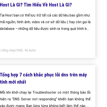
Host Là Gì? Tìm Hiểu Về Host Là Gì?
Tại Host bạn có thể lưu trữ tất cả các dữ liệu bao gồm như:
mã nguồn, hình ảnh, video và cơ sở dữ liệu ( hay còn gọi là
database – những dữ liệu được sinh ra trong quá trình bạn
sử dụng wordpress như các post, page)
|
Đăng nhập
(1960) - No Audio
Tổng hợp 7 cách khắc phục lỗi dns trên máy
tính mới nhất
Mỗi khi khởi chạy lại Troubleshooter có một thông báo lỗi
hiện ra “DNS Server not responding” khiến bạn không thể
vào được mạng. Bạn lúng túng không biết làm thế nào để