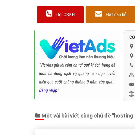
Gọi CSKH
Đặt câu hỏi
CÔ
"VietAds gửi lời cảm ơn tới quý khách hàng đã
luôn tin dùng dịch vụ quảng cáo trực tuyến
hiệu quả suốt chặng đường 9 năm vừa qua! -
Đăng nhập
"
Một vài bài viết cùng chủ đề "hosting 