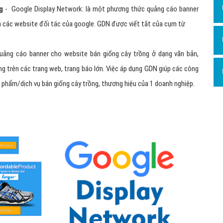
Dịch v
ng
- Google Display Network: là một phương thức quảng cáo banner
Hỏi đ
n các website đối tác của google. GDN được viết tắt của cụm từ
Hỏi đ
ảng cáo banner cho website bán giống cây trồng ở dạng văn bản,
Hỏi đá
ùng trên các trang web, trang báo lớn. Việc áp dụng GDN giúp các công
Hỏi đá
n phẩm/dịch vụ bán giống cây trồng, thương hiệu của 1 doanh nghiệp.
Hỏi đ
Hỏi đá
Hỏi đá
Quảng
Dịch v
Dịch v
Dịch v
Dịch v