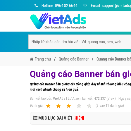
Hotline: 0964 82 6644
Email: support@vietads
Trang chủ
Quảng cáo Banner
Quảng cáo Banner bá
Quảng cáo Banner bán gi
Quảng cáo Banner bán giống cây trồng giúp đẩy nhanh thương hiệu công t
một cách nhanh chóng và hiệu quả.
Bài viết tạo bởi:
VietAds
| Lượt xem bài viết:
472,237
(View) | Ngày cậ
Ðánh giá:
1
2
3
4
5
(
3
sao
11
đánh giá)
MỤC LỤC BÀI VIẾT
[HIỆN]