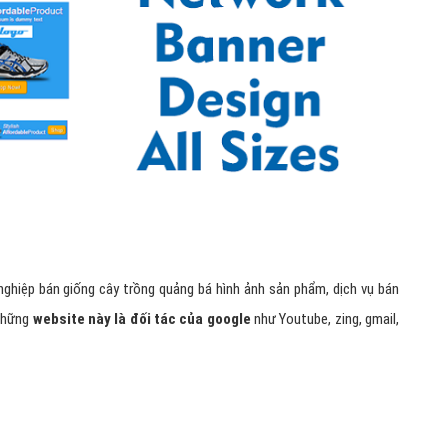
Hỏi đ
Thiết 
Quảng
Quảng
Định n
Nghĩa l
Phần 
ghiệp bán giống cây trồng quảng bá hình ảnh sản phẩm, dịch vụ bán
 những
website này là đối tác của google
như Youtube, zing, gmail,