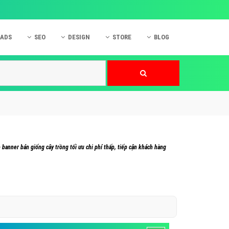
 ADS
SEO
DESIGN
STORE
BLOG
ner
 cáo Mobile
SEO Website
Thiết kế Web
nner
p quảng cáo Instagram
Dịch vụ SEO Website
Thiết kế Website
 cáo Zalo
Hỏi đáp SEO Google
Danh sách Website
 cáo Instagram
Thiết kế Landing Page
cáo Online
Dịch vụ thiết kế Website
anner bán giống cây trồng tối ưu chi phí thấp, tiếp cận khách hàng
 cáo Skype
Hỏi đáp Website
 cáo TVC
 cáo Cốc Cốc
mềm ứng dụng hay