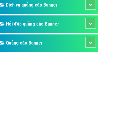
ụ Domain & Hosting
Dịch vụ quảng cáo Banner
áp phần mềm
áp quảng cáo TVC
Hỏi đáp quảng cáo Banner
p quảng cáo mobile
Quảng cáo Banner
p quảng cáo Online
áp quảng cáo Skype
p Domain & Hosting
p viết bài Marketing
 cáo Youtube
ụ quảng cáo Youtube
ụ quảng cáo Cốc Cốc
ụ quảng cáo Tiktok
ụ quảng cáo Zalo