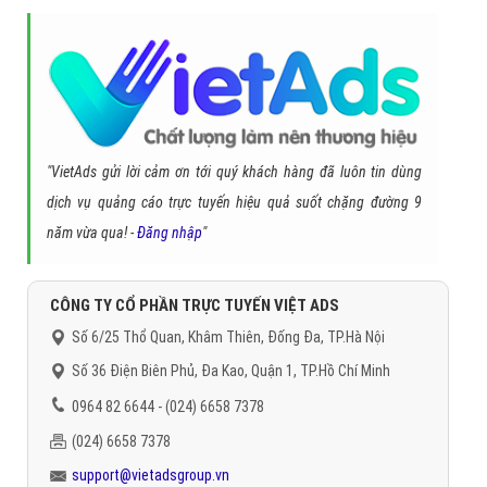
"VietAds gửi lời cảm ơn tới quý khách hàng đã luôn tin dùng
dịch vụ quảng cáo trực tuyến hiệu quả suốt chặng đường 9
năm vừa qua! -
Đăng nhập
"
CÔNG TY CỔ PHẦN TRỰC TUYẾN VIỆT ADS
Số 6/25 Thổ Quan, Khâm Thiên, Đống Đa, TP.Hà Nội
Số 36 Điện Biên Phủ, Đa Kao, Quận 1, TP.Hồ Chí Minh
0964 82 6644 - (024) 6658 7378
(024) 6658 7378
support@vietadsgroup.vn