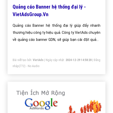
Quảng cáo Banner hệ thống đại lý -
VietAdsGroup.Vn
Quảng cáo Banner hệ thống đại lý giúp đẩy nhanh
thương hiệu công ty hiệu quả. Công ty VietAds chuyên
về quảng cáo banner GDN, sẽ giúp bạn cài đặt quảng
cáo banner hệ thống đại lý tối ưu chi phí thấp, tiếp cận
khách hàng một cách nhanh chóng và hiệu quả.
Bài viết tạo bởi:
VietAds
| Ngày cập nhật:
2024-12-29 14:58:20
|
Đăng
nhập
(772) - No Audio