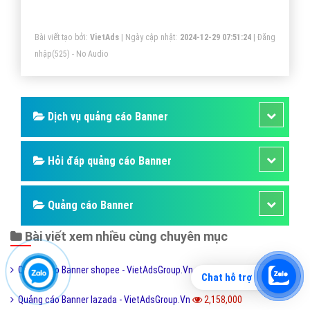
mang lại giá trị cao nhất cho khách hàng.
Bài viết tạo bởi:
VietAds
| Ngày cập nhật:
2024-12-29 07:51:24
|
Đăng
nhập
(525) - No Audio
Dịch vụ quảng cáo Banner
Hỏi đáp quảng cáo Banner
Quảng cáo Banner
Bài viết xem nhiều cùng chuyên mục
Quảng cáo Banner shopee - VietAdsGroup.Vn
2,779,000
Chat hỗ trợ
Quảng cáo Banner lazada - VietAdsGroup.Vn
2,158,000