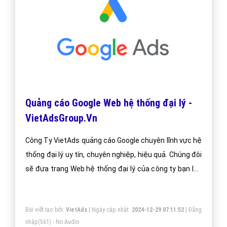
Quảng cáo Google Web hệ thống đại lý -
VietAdsGroup.Vn
Công Ty VietAds quảng cáo Google chuyên lĩnh vực hệ
thống đại lý uy tín, chuyên nghiệp, hiệu quả. Chúng đôi
sẽ đưa trang Web hệ thống đại lý của công ty bạn lên
vị trí đầu Google khi người dùng tìm kiếm từ khóa
Google hệ thống đại lý.
Bài viết tạo bởi:
VietAds
| Ngày cập nhật:
2024-12-29 07:11:52
|
Đăng
nhập
(561) - No Audio