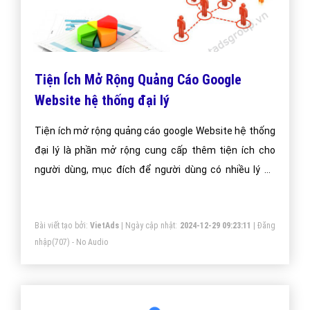
Tiện Ích Mở Rộng Quảng Cáo Google
Website hệ thống đại lý
Tiện ích mở rộng quảng cáo google Website hệ thống
đại lý là phần mở rộng cung cấp thêm tiện ích cho
người dùng, mục đích để người dùng có nhiều lý do
hơn để chọn quảng cáo của bạn.
Bài viết tạo bởi:
VietAds
| Ngày cập nhật:
2024-12-29 09:23:11
|
Đăng
nhập
(707) - No Audio