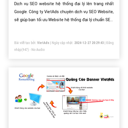
Dịch vụ SEO website hệ thống đại lý lên trang nhất
Google. Công ty VietAds chuyên dịch vụ SEO Website,
sẽ giúp bạn tối ưu Website hệ thống đại lý chuẩn SEO,
đưa website của bạn lên trang nhất Google theo từ
khóa hiệu quả.
Bài viết tạo bởi:
VietAds
| Ngày cập nhật:
2024-12-27 20:29:43
|
Đăng
nhập
(947) - No Audio