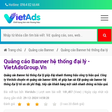
Hotline: 0964 82 6644
Trang chủ
Quảng cáo Banner
Quảng cáo Banner hệ thống đại lý
Quảng cáo Banner hệ thống đại lý -
VietAdsGroup.Vn
Quảng cáo Banner hệ thống đại lý giúp đẩy nhanh thương hiệu công ty hiệu quả. Công
ty VietAds chuyên về quảng cáo banner GDN, sẽ giúp bạn cài đặt quảng cáo banner hệ
thống đại lý tối ưu chi phí thấp, tiếp cận khách hàng một cách nhanh chóng và hiệu quả.
Bài viết tạo bởi:
VietAds
| Lượt xem bài viết:
101,457
(View) | Ngày cập nhật nội
dung gần nhất:
29-12-2024 14:58:20
Ðánh giá:
1
2
3
4
5
(
3
sao
20
đánh giá)