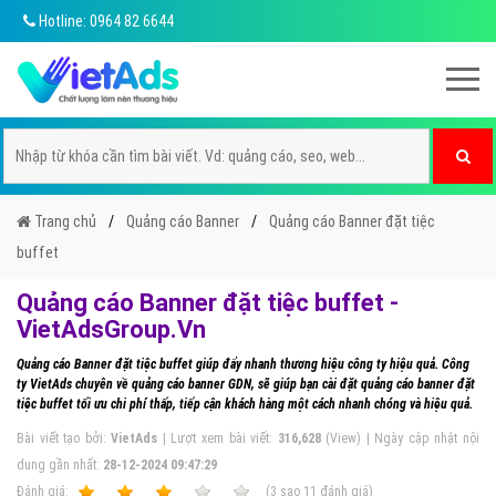
Hotline: 0964 82 6644
Trang chủ
Quảng cáo Banner
Quảng cáo Banner đặt tiệc
buffet
Quảng cáo Banner đặt tiệc buffet -
VietAdsGroup.Vn
Quảng cáo Banner đặt tiệc buffet giúp đẩy nhanh thương hiệu công ty hiệu quả. Công
ty VietAds chuyên về quảng cáo banner GDN, sẽ giúp bạn cài đặt quảng cáo banner đặt
tiệc buffet tối ưu chi phí thấp, tiếp cận khách hàng một cách nhanh chóng và hiệu quả.
Bài viết tạo bởi:
VietAds
| Lượt xem bài viết:
316,628
(View) | Ngày cập nhật nội
dung gần nhất:
28-12-2024 09:47:29
Ðánh giá:
1
2
3
4
5
(
3
sao
11
đánh giá)