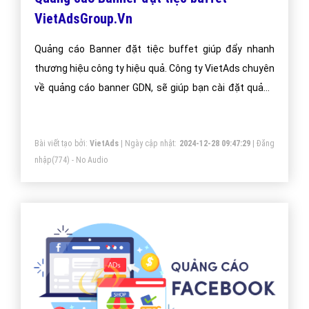
VietAdsGroup.Vn
Quảng cáo Banner đặt tiệc buffet giúp đẩy nhanh
thương hiệu công ty hiệu quả. Công ty VietAds chuyên
về quảng cáo banner GDN, sẽ giúp bạn cài đặt quảng
cáo banner đặt tiệc buffet tối ưu chi phí thấp, tiếp cận
khách hàng một cách nhanh chóng và hiệu quả.
Bài viết tạo bởi:
VietAds
| Ngày cập nhật:
2024-12-28 09:47:29
|
Đăng
nhập
(774) - No Audio