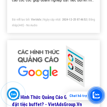
cáo cốc cốc giúp doanh nghiệp đặt tiệc buffet một
cách tối ưu hiệu quả nhất. Mang đến khách hàng cho
doanh nghiệp đặt tiệc buffet khi sử dụng trình duyệt
Bài viết tạo bởi:
VietAds
| Ngày cập nhật:
2024-12-25 07:46:52
|
Đăng
cốc cốc.
nhập
(443) - No Audio
Chat hỗ trợ
Các Hình Thức Quảng Cáo Google Website
đặt tiệc buffet? - VietAdsGroup.Vn