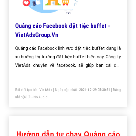
Quảng cáo Facebook đặt tiệc buffet -
VietAdsGroup.Vn
Quảng cáo Facebook lĩnh vực đặt tiệc buffet đang là
xu hướng thị trường đặt tiệc buffet hiện nay. Công ty
VietAds chuyên về facebook, sẽ giúp bạn cài đặt
quảng cáo facebook đặt tiệc buffet tối ưu chi phí
thấp, tiếp cận khách hàng đặt tiệc buffet một cách
Bài viết tạo bởi:
VietAds
| Ngày cập nhật:
2024-12-29 05:30:51
|
Đăng
nhanh hiệu quả.
nhập
(630) - No Audio