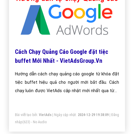
Cách Chạy Quảng Cáo Google đặt tiệc
buffet Mới Nhất - VietAdsGroup.Vn
Hướng dẫn cách chạy quảng cáo google từ khóa đặt
tiệc buffet hiệu quả cho người mới bắt đầu. Cách
chạy luôn được VietAds cập nhật mới nhất qua từng
năm phát triển.
Bài viết tạo bởi:
VietAds
| Ngày cập nhật:
2024-12-29 19:38:09
|
Đăng
nhập
(623) - No Audio