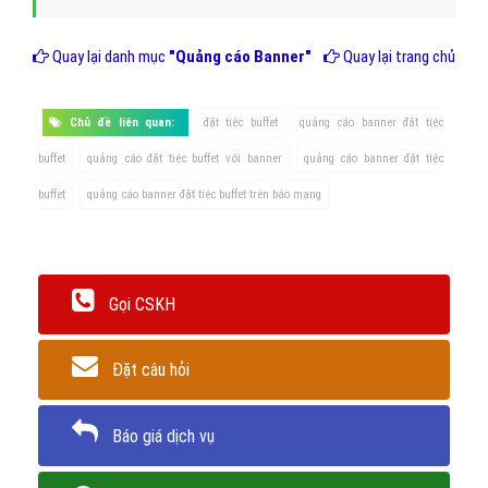
Quay lại danh mục
"Quảng cáo Banner"
Quay lại trang chủ
Chủ đề liên quan:
đặt tiệc buffet
quảng cáo banner đặt tiệc
buffet
quảng cáo đặt tiệc buffet với banner
quảng cáo banner đặt tiệc
buffet
quảng cáo banner đặt tiệc buffet trên báo mạng
Gọi CSKH
Đặt câu hỏi
Báo giá dịch vụ