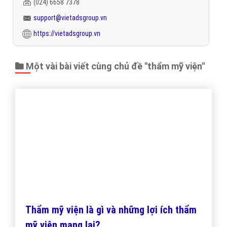
"VietAds gửi lời cảm ơn tới quý khách hàng đã luôn tin dùng
dịch vụ quảng cáo trực tuyến hiệu quả suốt chặng đường 9
năm vừa qua! -
Đăng nhập
"
CÔNG TY CỔ PHẦN TRỰC TUYẾN VIỆT ADS
Số 6/25 Thổ Quan, Khâm Thiên, Đống Đa, TP.Hà Nội
Số 36 Điện Biên Phủ, Đa Kao, Quận 1, TP.Hồ Chí Minh
0964 82 6644 - (024) 6658 7378
(024) 6658 7378
support@vietadsgroup.vn