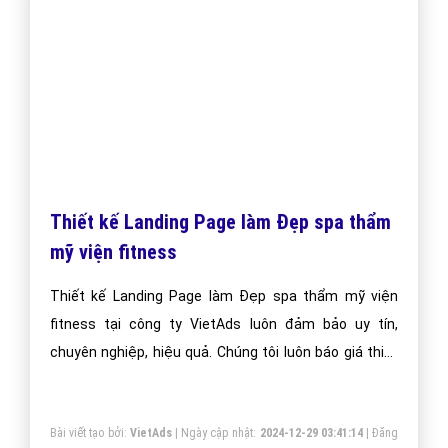
Thiết kế Website thẩm mỹ viện -
VietAdsGroup.Vn
Thiết kế website thẩm mỹ viện tại công ty VietAds
luôn đảm bảo uy tín, chuyên nghiệp, hiệu quả. Chúng
tôi luôn báo giá thiết kế web thẩm mỹ viện tối ưu,
mang lại giá trị cao nhất cho khách hàng.
Bài viết tạo bởi:
VietAds
| Ngày cập nhật:
2024-12-26 01:31:17
|
Đăng
nhập
(534) - No Audio