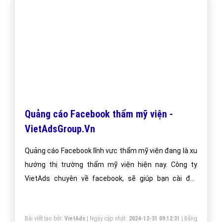
Cách Chạy Quảng Cáo Google spa thẩm
mỹ viện Mới Nhất - VietAdsGroup.Vn
Hướng dẫn cách chạy quảng cáo google từ khóa spa
thẩm mỹ viện hiệu quả cho người mới bắt đầu. Cách
chạy luôn được VietAds cập nhật mới nhất qua từng
năm phát triển.
Bài viết tạo bởi:
VietAds
| Ngày cập nhật:
2024-12-29 11:56:01
|
Đăng
nhập
(1617) - No Audio