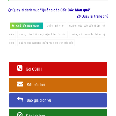
trên Cốc Cốc sẽ được giải quyết 1 cách nhanh
chóng và hiệu quả khi bạn đến với VietAds.
Liên hệ theo thông tin dưới đây để được hỗ trợ
nhanh nhất:
Hotline:
0964.82.6644
(24/7)
Trân trọng! Cảm ơn bạn đã luôn theo dõi các bài viết
trên Website VietAdsGroup.Vn của công ty chúng tôi!
Quay lại danh mục
"Quảng cáo Cốc Cốc hiệu quả"