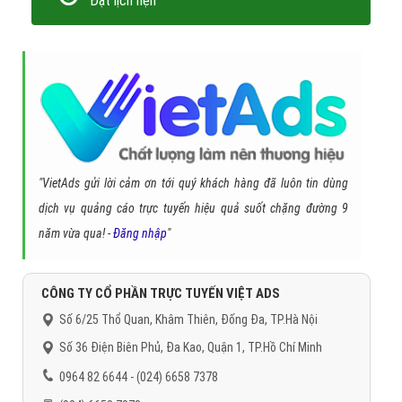
Quay lại trang chủ
Chủ đề liên quan:
thẩm mỹ viện
quảng cáo cốc cốc thẩm mỹ
viện
quảng cáo thẩm mỹ viện trên cốc cốc
quảng cáo website thẩm mỹ
viện
quảng cáo website thẩm mỹ viện trên cốc cốc
Gọi CSKH
Đặt câu hỏi
Báo giá dịch vụ
Đặt lịch hẹn