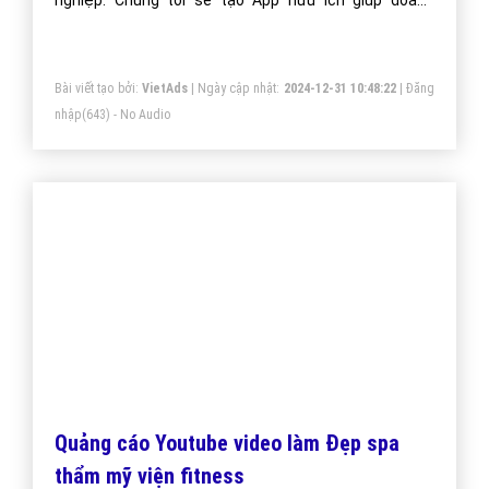
Thiết kế ứng dụng làm Đẹp spa thẩm mỹ
viện fitness - VietAdsGroup.Vn
Công ty VietAds thiết kế ứng dụng App IOS và App
Android làm Đẹp spa thẩm mỹ viện fitness chuyên
nghiệp. Chúng tôi sẽ tạo App hữu ích giúp doanh
nghiệp làm Đẹp spa thẩm mỹ viện fitness tối ưu hiệu