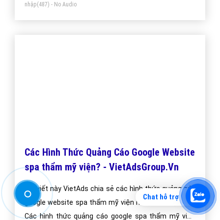
Thiết kế Landing Page làm Đẹp spa thẩm
mỹ viện fitness
Thiết kế Landing Page làm Đẹp spa thẩm mỹ viện
fitness tại công ty VietAds luôn đảm bảo uy tín,
chuyên nghiệp, hiệu quả. Chúng tôi luôn báo giá thiết
kế Landing Page làm Đẹp spa thẩm mỹ viện fitness tối
ưu, mang lại giá trị cao nhất cho khách hàng.
Bài viết tạo bởi:
VietAds
| Ngày cập nhật:
2024-12-29 03:41:14
|
Đăng
Chat hỗ trợ
nhập
(487) - No Audio