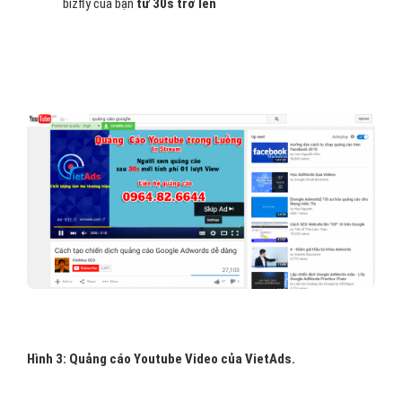
bizfly của bạn
từ 30s trở lên
H
ình 3: Quảng cáo Youtube Video của VietAds.