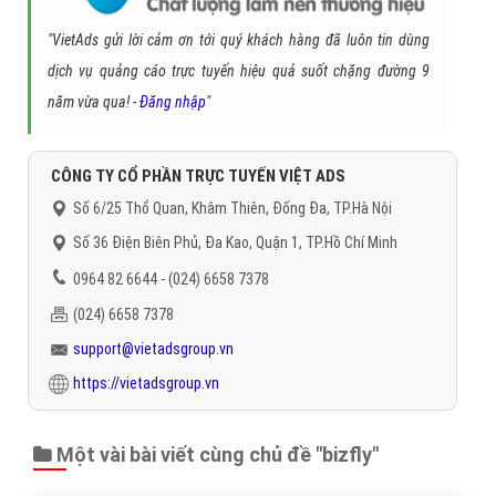
"VietAds gửi lời cảm ơn tới quý khách hàng đã luôn tin dùng
dịch vụ quảng cáo trực tuyến hiệu quả suốt chặng đường 9
năm vừa qua! -
Đăng nhập
"
CÔNG TY CỔ PHẦN TRỰC TUYẾN VIỆT ADS
Số 6/25 Thổ Quan, Khâm Thiên, Đống Đa, TP.Hà Nội
Số 36 Điện Biên Phủ, Đa Kao, Quận 1, TP.Hồ Chí Minh
0964 82 6644 - (024) 6658 7378
(024) 6658 7378
support@vietadsgroup.vn
https://vietadsgroup.vn
Một vài bài viết cùng chủ đề "bizfly"