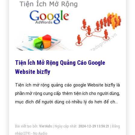
Tiện Ích Mở Rộng Quảng Cáo Google
Website bizfly
Tiện ích mở rộng quảng cáo google Website bizfly là
phần mở rộng cung cấp thêm tiện ích cho người dùng,
mục đích để người dùng có nhiều lý do hơn để chọn
quảng cáo của bạn.
Bài viết tạo bởi:
VietAds
| Ngày cập nhật:
2024-12-29 13:56:21
|
Đăng
nhập
(379) - No Audio