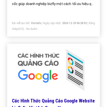
cốc giúp doanh nghiệp bizfly một cách tối ưu hiệu quả
nhất. Mang đến khách hàng cho doanh nghiệp bizfly
khi sử dụng trình duyệt cốc cốc.
Bài viết tạo bởi:
VietAds
| Ngày cập nhật:
2024-12-29 06:28:52
|
Đăng
nhập
(615) - No Audio
Các Hình Thức Quảng Cáo Google Website