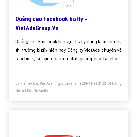
Quảng cáo Facebook bizfly -
VietAdsGroup.Vn
Quảng cáo Facebook lĩnh vực bizfly đang là xu hướng
thị trường bizfly hiện nay. Công ty VietAds chuyên về
facebook, sẽ giúp bạn cài đặt quảng cáo facebook
bizfly tối ưu chi phí thấp, tiếp cận khách hàng bizfly
một cách nhanh hiệu quả.
Bài viết tạo bởi:
VietAds
| Ngày cập nhật:
2024-12-29 21:22:54
|
Đăng
nhập
(440) - No Audio