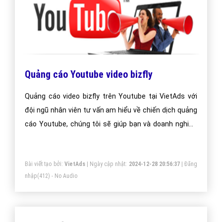
Quảng cáo Youtube video bizfly
Quảng cáo video bizfly trên Youtube tại VietAds với
đội ngũ nhân viên tư vấn am hiểu về chiến dịch quảng
cáo Youtube, chúng tôi sẽ giúp bạn và doanh nghiệp
bạn dễ dàng đạt được mục đích quảng video bizfly
trên Youtube của mình.
Bài viết tạo bởi:
VietAds
| Ngày cập nhật:
2024-12-28 20:56:37
|
Đăng
nhập
(412) - No Audio