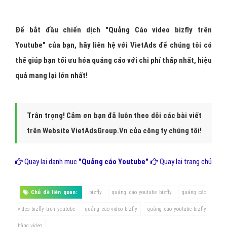
Để bắt đầu chiến dịch "Quảng Cáo video bizfly trên
Youtube" của bạn, hãy liên hệ với Viet
Ads
để chúng tôi có
thể giúp bạn tối ưu hóa quảng cáo với chi phí thấp nhất, hiệu
quả mang lại lớn nhất!
Trân trọng! Cảm ơn bạn đã luôn theo dõi các bài viết
trên Website VietAdsGroup.Vn của công ty chúng tôi!
Quay lại danh mục
"Quảng cáo Youtube"
Quay lại trang chủ
Chủ đề liên quan:
bizfly
quảng cáo youtube bizfly
quảng cáo
video bizfly trên youtube
quảng cáo video bizfly
quảng cáo youtube bizfly
bằng video