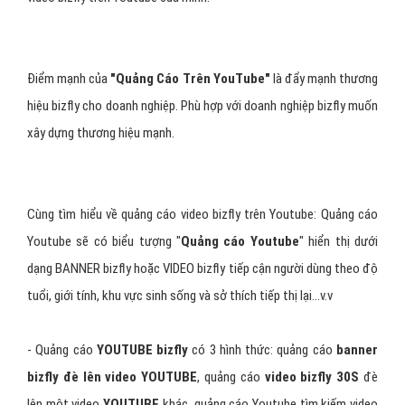
Điểm mạnh của
"Quảng Cáo Trên YouTube"
là đẩy mạnh thương
hiệu bizfly cho doanh nghiệp. Phù hợp với doanh nghiệp bizfly muốn
xây dựng thương hiệu mạnh.
Cùng tìm hiểu về quảng cáo video bizfly trên Youtube: Quảng cáo
Youtube sẽ có biểu tượng "
Quảng cáo Youtube
" hiển thị dưới
dạng BANNER bizfly hoặc VIDEO bizfly tiếp cận người dùng theo độ
tuổi, giới tính, khu vực sinh sống và sở thích tiếp thị lại...v.v
- Quảng cáo
YOUTUBE bizfly
có 3 hình thức: quảng cáo
banner
bizfly đè lên video YOUTUBE
, quảng cáo
video bizfly 30S
đè
lên một video
YOUTUBE
khác, quảng cáo Youtube tìm kiếm video