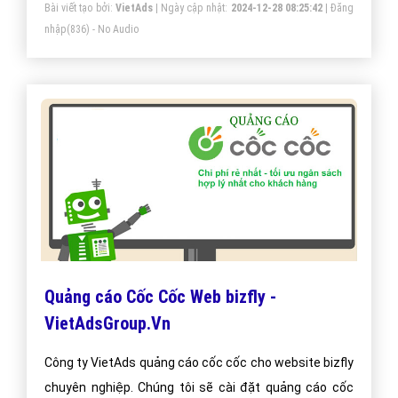
Bài viết tạo bởi:
VietAds
| Ngày cập nhật:
2024-12-28 08:25:42
|
Đăng
nhập
(836) - No Audio
Quảng cáo Cốc Cốc Web bizfly -
VietAdsGroup.Vn
Công ty VietAds quảng cáo cốc cốc cho website bizfly
chuyên nghiệp. Chúng tôi sẽ cài đặt quảng cáo cốc