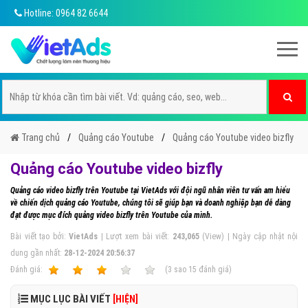
Hotline: 0964 82 6644
Trang chủ
Quảng cáo Youtube
Quảng cáo Youtube video bizfly
Quảng cáo Youtube video bizfly
Quảng cáo video bizfly trên Youtube tại VietAds với đội ngũ nhân viên tư vấn am hiểu
về chiến dịch quảng cáo Youtube, chúng tôi sẽ giúp bạn và doanh nghiệp bạn dễ dàng
đạt được mục đích quảng video bizfly trên Youtube của mình.
Bài viết tạo bởi:
VietAds
| Lượt xem bài viết:
243,065
(View) | Ngày cập nhật nội
dung gần nhất:
28-12-2024 20:56:37
Ðánh giá:
1
2
3
4
5
(
3
sao
15
đánh giá)
MỤC LỤC BÀI VIẾT
[HIỆN]