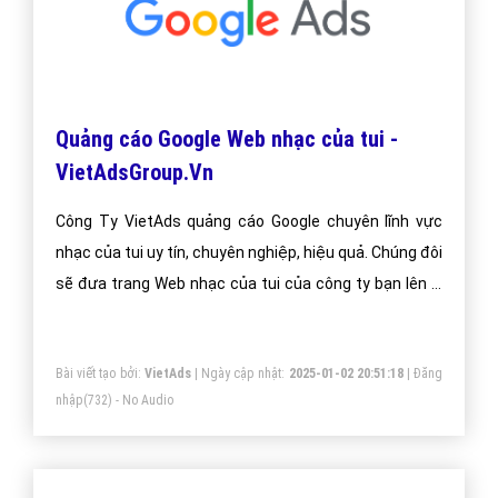
0964 82 6644 - (024) 6658 7378
(024) 6658 7378
support@vietadsgroup.vn
https://vietadsgroup.vn
Một vài bài viết cùng chủ đề "nhạc của tui"