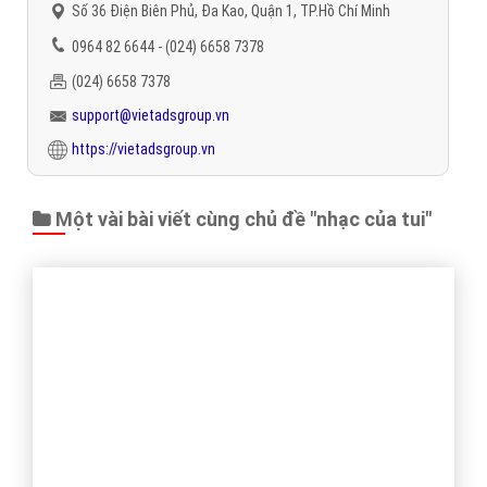
trên Website VietAdsGroup.Vn của công ty chúng tôi!
Quay lại danh mục
"Quảng cáo Youtube"
Quay lại trang chủ
Chủ đề liên quan:
nhạc của tui
quảng cáo youtube nhạc của
tui
quảng cáo video nhạc của tui trên youtube
quảng cáo video nhạc của
tui
quảng cáo youtube nhạc của tui bằng video
Gọi CSKH
Đặt câu hỏi
Báo giá dịch vụ