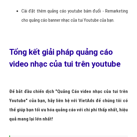
Hình 5: quảng cáo banner nhạc của tui youtube đè lên video.