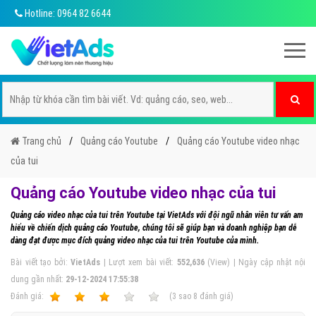
Hotline: 0964 82 6644
Trang chủ
Quảng cáo Youtube
Quảng cáo Youtube video nhạc
của tui
Quảng cáo Youtube video nhạc của tui
Quảng cáo video nhạc của tui trên Youtube tại VietAds với đội ngũ nhân viên tư vấn am
hiểu về chiến dịch quảng cáo Youtube, chúng tôi sẽ giúp bạn và doanh nghiệp bạn dễ
dàng đạt được mục đích quảng video nhạc của tui trên Youtube của mình.
Bài viết tạo bởi:
VietAds
| Lượt xem bài viết:
552,636
(View) | Ngày cập nhật nội
dung gần nhất:
29-12-2024 17:55:38
Ðánh giá:
1
2
3
4
5
(
3
sao
8
đánh giá)