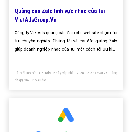
Đặt lịch hẹn
"VietAds gửi lời cảm ơn tới quý khách hàng đã luôn tin dùng
dịch vụ quảng cáo trực tuyến hiệu quả suốt chặng đường 9
năm vừa qua! -
Đăng nhập
"
CÔNG TY CỔ PHẦN TRỰC TUYẾN VIỆT ADS
Số 6/25 Thổ Quan, Khâm Thiên, Đống Đa, TP.Hà Nội
Số 36 Điện Biên Phủ, Đa Kao, Quận 1, TP.Hồ Chí Minh