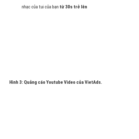
Tự phát video nhạc của tui trước, trong khi phát video hoặc
sau khi phát video.
Cách tính phí:
bạn chỉ trả phí khi có khách hàng xem video
nhạc của tui của bạn
từ 30s trở lên