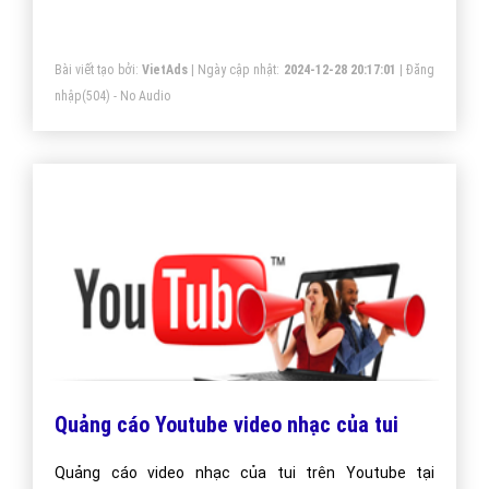
Cách Chạy Quảng Cáo Google nhạc của tui
Mới Nhất - VietAdsGroup.Vn
Hướng dẫn cách chạy quảng cáo google từ khóa nhạc
của tui hiệu quả cho người mới bắt đầu. Cách chạy
luôn được VietAds cập nhật mới nhất qua từng năm
phát triển.
Bài viết tạo bởi:
VietAds
| Ngày cập nhật:
2025-01-02 19:45:07
|
Đăng
nhập
(718) - No Audio