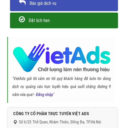
Cài đặt thêm quảng cáo youtube bám đuổi - Remarketing
cho quảng cáo banner nhạc của tui Youtube của bạn.
Tổng kết giải pháp quảng cáo
video nhạc của tui trên youtube
Để bắt đầu chiến dịch "Quảng Cáo video nhạc của tui trên
Youtube" của bạn, hãy liên hệ với Viet
Ads
để chúng tôi có
thể giúp bạn tối ưu hóa quảng cáo với chi phí thấp nhất, hiệu
quả mang lại lớn nhất!
Trân trọng! Cảm ơn bạn đã luôn theo dõi các bài viết