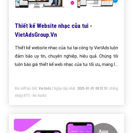
dịch quảng cáo Youtube, chúng tôi sẽ giúp bạn và
doanh nghiệp bạn dễ dàng đạt được mục đích quảng
video nhạc của tui trên Youtube của mình.
Bài viết tạo bởi:
VietAds
| Ngày cập nhật:
2024-12-29 17:55:38
|
Đăng
nhập
(495) - No Audio
SEO Website nhạc của tui lên trang nhất