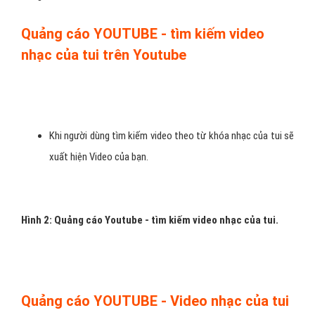
- Với hơn 8 năm trong lĩnh vực quảng cáo trực tuyến cùng đội ngũ
chuyên viên tư vấn và đội ngũ chuyên gia đạt tiêu chuẩn của
Google, từng triển khai thành công cho hơn 30.000 chiến dịch của
hơn 10.000 đối tác trong và ngoài nước thuộc nhiều ngành nghề
khác nhau, với tỷ lệ gia hạn trên 70%, VietAds tự tin tư vấn và hỗ
trợ triển khai quảng cáo hiệu quả nhất cho các doanh nghiệp trong
và ngoài nước.
Quảng cáo YOUTUBE - tìm kiếm video
nhạc của tui trên Youtube
Khi người dùng tìm kiếm video theo từ khóa nhạc của tui sẽ
xuất hiện Video của bạn.