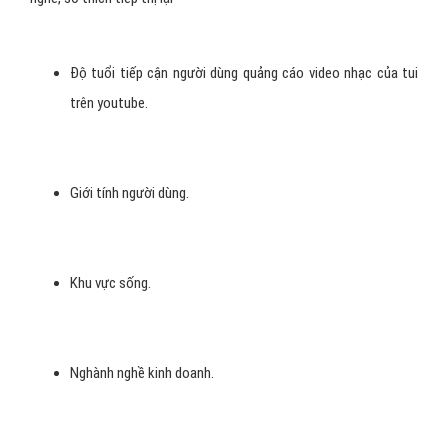
đây được coi là hình thức tiếp cận khách hàng rất hiệu quả với các
doanh nghiệp nhạc của tui muốn tập trung thể hiển thông điệp của
mình qua video hay banner quảng cáo trên Youtube.
- "
Quảng cáo youtube video nhạc của tui
" có thể chọn lọc đối
tượng quảng cáo theo độ tuổi, giới tính, khu vực sống, nghành
nghề, sở thích tiếp thị lại
Độ tuổi tiếp cận người dùng quảng cáo video nhạc của tui
trên youtube.
Giới tính người dùng.