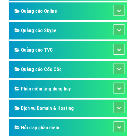
Bài viết tạo bởi:
VietAds
| Ngày cập nhật:
2025-01-02 03:38:56
|
Đăng
nhập
(467) - No Audio
Dịch Vụ Quảng Cáo Website nhạc của tui
Online - VietAdsGroup.Vn
Dịch vụ quảng cáo Website nhạc của tui Online là dịch
vụ này nhằm quảng bá thương hiệu, sản phẩm, dịch vụ