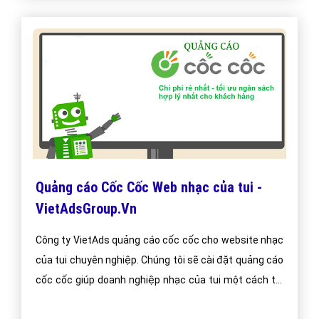
Thiết kế Website nhạc của tui -
VietAdsGroup.Vn
Thiết kế website nhạc của tui tại công ty VietAds luôn
đảm bảo uy tín, chuyên nghiệp, hiệu quả. Chúng tôi
luôn báo giá thiết kế web nhạc của tui tối ưu, mang lại
giá trị cao nhất cho khách hàng.
Bài viết tạo bởi:
VietAds
| Ngày cập nhật:
2025-01-01 08:31:51
|
Đăng
nhập
(477) - No Audio