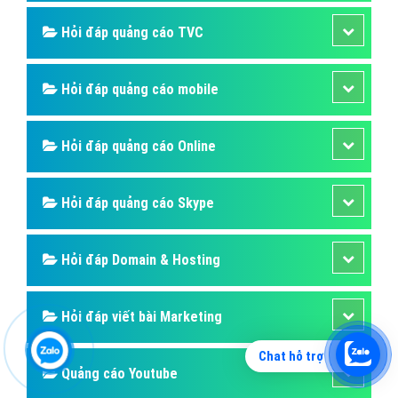
đến với những khách hàng tiềm năng đồng thời kích
thích hành vi mua hàng của họ.
Bài viết tạo bởi:
VietAds
| Ngày cập nhật:
2024-12-29 08:40:39
|
Đăng
nhập
(335) - No Audio
Quảng cáo Mobile
Hỏi đáp quảng cáo Instagram
Quảng cáo Zalo
Quảng cáo Instagram
Chat hỗ trợ