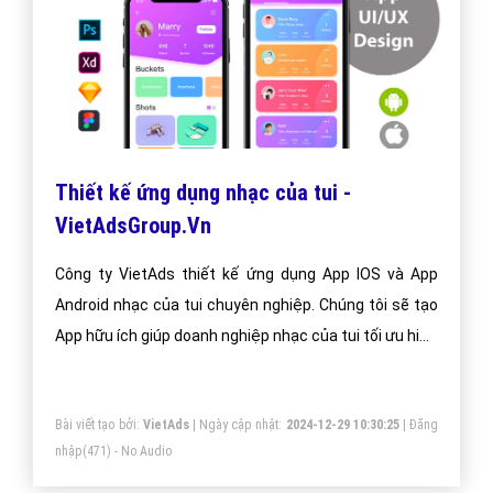
Google
Dịch vụ SEO website nhạc của tui lên trang nhất
Google. Công ty VietAds chuyên dịch vụ SEO Website,
sẽ giúp bạn tối ưu Website nhạc của tui chuẩn SEO,
đưa website của bạn lên trang nhất Google theo từ
khóa hiệu quả.
Bài viết tạo bởi:
VietAds
| Ngày cập nhật:
2025-01-02 18:18:59
|
Đăng
nhập
(492) - No Audio