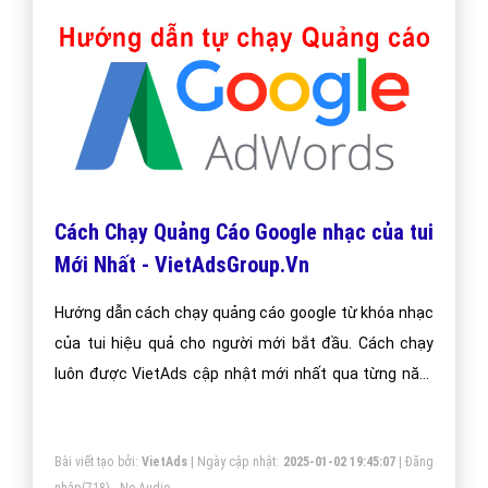
Quảng cáo Zalo lĩnh vực nhạc của tui -
VietAdsGroup.Vn
Công ty VietAds quảng cáo Zalo cho website nhạc của
tui chuyên nghiệp. Chúng tôi sẽ cài đặt quảng Zalo
giúp doanh nghiệp nhạc của tui một cách tối ưu hiệu
quả nhất. Mang đến khách hàng cho doanh nghiệp
nhạc của tui khi sử dụng ứng dụng Zalo.
Bài viết tạo bởi:
VietAds
| Ngày cập nhật:
2024-12-27 13:30:27
|
Đăng
nhập
(734) - No Audio