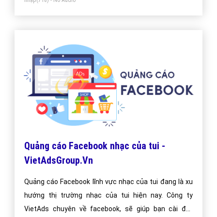
Quảng cáo Google Web nhạc của tui -
VietAdsGroup.Vn
Công Ty VietAds quảng cáo Google chuyên lĩnh vực
nhạc của tui uy tín, chuyên nghiệp, hiệu quả. Chúng đôi
sẽ đưa trang Web nhạc của tui của công ty bạn lên vị
trí đầu Google khi người dùng tìm kiếm từ khóa Google
nhạc của tui.
Bài viết tạo bởi:
VietAds
| Ngày cập nhật:
2025-01-02 20:51:18
|
Đăng
nhập
(732) - No Audio