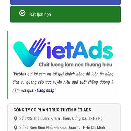
Đặt lịch hẹn
"VietAds gửi lời cảm ơn tới quý khách hàng đã luôn tin dùng
dịch vụ quảng cáo trực tuyến hiệu quả suốt chặng đường 9
năm vừa qua! -
Đăng nhập
"
CÔNG TY CỔ PHẦN TRỰC TUYẾN VIỆT ADS
Số 6/25 Thổ Quan, Khâm Thiên, Đống Đa, TP.Hà Nội
Số 36 Điện Biên Phủ, Đa Kao, Quận 1, TP.Hồ Chí Minh