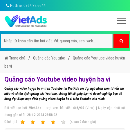
Hotline: 0964 82 6644
Trang chủ
Quảng cáo Youtube
Quảng cáo Youtube video huyện
ba vì
Quảng cáo Youtube video huyện ba vì
Quảng cáo video huyện ba vì trên Youtube tại VietAds với đội ngũ nhân viên tư vấn am
hiểu về chiến dịch quảng cáo Youtube, chúng tôi sẽ giúp bạn và doanh nghiệp bạn dễ
dàng đạt được mục đích quảng video huyện ba vì trên Youtube của mình.
Bài viết tạo bởi:
VietAds
| Lượt xem bài viết:
446,907
(View) | Ngày cập nhật nội
dung gần nhất:
28-12-2024 23:58:02
Ðánh giá:
1
2
3
4
5
(
4
sao
9
đánh giá)