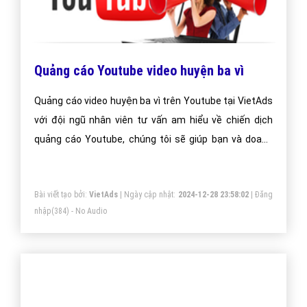
Quảng cáo Youtube video huyện ba vì
Quảng cáo video huyện ba vì trên Youtube tại VietAds
với đội ngũ nhân viên tư vấn am hiểu về chiến dịch
quảng cáo Youtube, chúng tôi sẽ giúp bạn và doanh
nghiệp bạn dễ dàng đạt được mục đích quảng video
huyện ba vì trên Youtube của mình.
Bài viết tạo bởi:
VietAds
| Ngày cập nhật:
2024-12-28 23:58:02
|
Đăng
nhập
(384) - No Audio