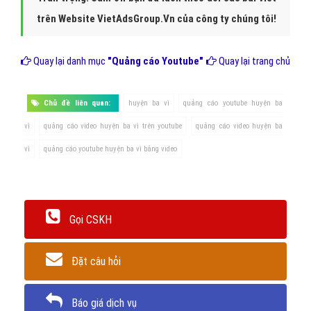
trên Website VietAdsGroup.Vn của công ty chúng tôi!
Quay lại danh mục
"Quảng cáo Youtube"
Quay lại trang chủ
Chủ đề liên quan:
huyện ba vì
quảng cáo youtube huyện ba
vì
quảng cáo video huyện ba vì trên youtube
quảng cáo video huyện ba
vì
quảng cáo youtube huyện ba vì bằng video
Gọi CSKH
Đặt câu hỏi
Báo giá dịch vụ