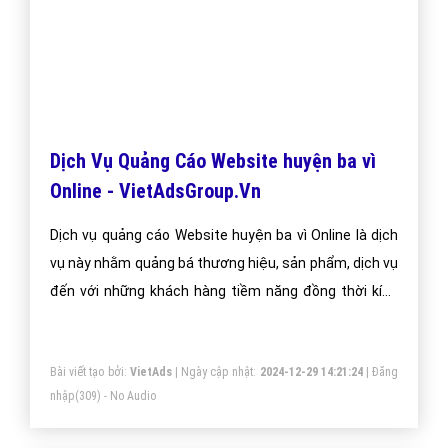
Dịch Vụ Quảng Cáo Website huyện ba vì
Online - VietAdsGroup.Vn
Dịch vụ quảng cáo Website huyện ba vì Online là dịch
vụ này nhằm quảng bá thương hiệu, sản phẩm, dịch vụ
đến với những khách hàng tiềm năng đồng thời kích
thích hành vi mua hàng của họ.
Bài viết tạo bởi:
VietAds
| Ngày cập nhật:
2024-12-29 14:21:24
|
Đăng
nhập
(309) - No Audio