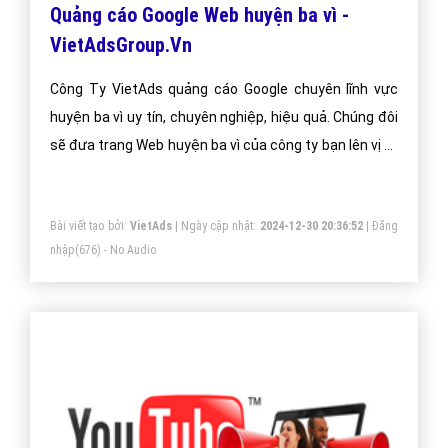
Quảng cáo Google Web huyện ba vì -
VietAdsGroup.Vn
Công Ty VietAds quảng cáo Google chuyên lĩnh vực
huyện ba vì uy tín, chuyên nghiệp, hiệu quả. Chúng đôi
sẽ đưa trang Web huyện ba vì của công ty bạn lên vị trí
đầu Google khi người dùng tìm kiếm từ khóa Google
huyện ba vì.
Bài viết tạo bởi:
VietAds
| Ngày cập nhật:
2024-12-30 20:36:52
|
Đăng
nhập
(676) - No Audio