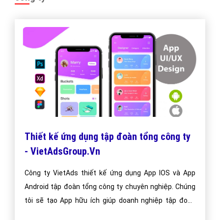
"VietAds gửi lời cảm ơn tới quý khách hàng đã luôn tin dùng
dịch vụ quảng cáo trực tuyến hiệu quả suốt chặng đường 9
năm vừa qua! -
Đăng nhập
"
CÔNG TY CỔ PHẦN TRỰC TUYẾN VIỆT ADS
Số 6/25 Thổ Quan, Khâm Thiên, Đống Đa, TP.Hà Nội
Số 36 Điện Biên Phủ, Đa Kao, Quận 1, TP.Hồ Chí Minh
0964 82 6644 - (024) 6658 7378
(024) 6658 7378
support@vietadsgroup.vn
https://vietadsgroup.vn