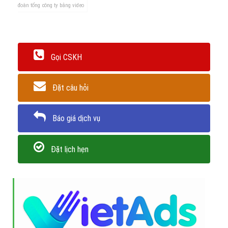
Để bắt đầu chiến dịch "Quảng Cáo video tập đoàn tổng công
ty trên Youtube" của bạn, hãy liên hệ với Viet
Ads
để chúng
tôi có thể giúp bạn tối ưu hóa quảng cáo với chi phí thấp
nhất, hiệu quả mang lại lớn nhất!
Trân trọng! Cảm ơn bạn đã luôn theo dõi các bài viết
trên Website VietAdsGroup.Vn của công ty chúng tôi!
Quay lại danh mục
"Quảng cáo Youtube"
Quay lại trang chủ
Chủ đề liên quan:
tập đoàn tổng công ty
quảng cáo youtube tập
đoàn tổng công ty
quảng cáo video tập đoàn tổng công ty trên