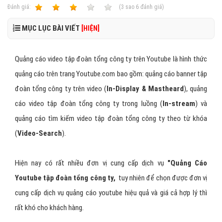
Ðánh giá:
1
2
3
4
5
(
3
sao
6
đánh giá)
MỤC LỤC BÀI VIẾT
[HIỆN]
Quảng cáo video tập đoàn tổng công ty trên Youtube là hình thức
quảng cáo trên trang Youtube.com bao gồm: quảng cáo banner tập
đoàn tổng công ty trên video (
In-Display & Mastheard
), quảng
cáo video tập đoàn tổng công ty trong luồng (
In-stream
) và
quảng cáo tìm kiếm video tập đoàn tổng công ty theo từ khóa
(
Video-Search
).
Hiện nay có rất nhiều đơn vị cung cấp dịch vụ
"Quảng Cáo
Youtube tập đoàn tổng công ty,
tuy nhiên để chọn được đơn vị
cung cấp dịch vụ quảng cáo youtube hiệu quả và giá cả hợp lý thì
rất khó cho khách hàng.