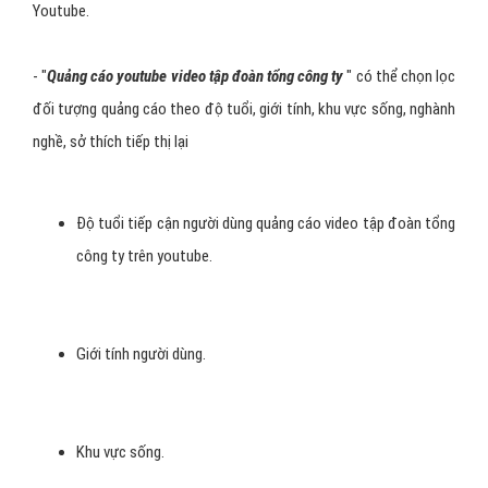
Remarketing.
- Thông điệp tập đoàn tổng công ty của bạn sẽ được xuất hiện
trước hàng triệu khách hàng tiềm năng thông qua hàng tỉ lượt xem
mỗi ngày, đây được coi là hình thức tiếp cận khách hàng rất hiệu
quả với các doanh nghiệp tập đoàn tổng công ty muốn tập trung
thể hiển thông điệp của mình qua video hay banner quảng cáo trên
Youtube.
- "
Quảng cáo youtube video tập đoàn tổng công ty
" có thể chọn lọc
đối tượng quảng cáo theo độ tuổi, giới tính, khu vực sống, nghành
nghề, sở thích tiếp thị lại
Độ tuổi tiếp cận người dùng quảng cáo video tập đoàn tổng
công ty trên youtube.