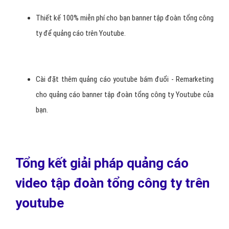
Báo cáo thống kê số lượt Xem banner tập đoàn tổng công
ty theo ngày, theo tuần, theo tháng, theo quý,...
Hệ thống quảng cáo youtube tự động gửi báo cáo về email
cho bạn (báo cáo minh bạch rõ ràng)