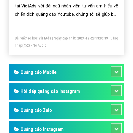
tôi sẽ tạo App hữu ích giúp doanh nghiệp tập đoàn
tổng công ty tối ưu hiệu quả bán hàng cao nhất. Doanh
nghiệp tập đoàn tổng công ty của bạn sẽ sở hữu app
Bài viết tạo bởi:
VietAds
| Ngày cập nhật:
2024-12-28 02:10:13
|
Đăng
đẹp, ưu việt, tăng trải nghiệm người dùng duyệt app.
nhập
(668) - No Audio
Quảng cáo Youtube video tập đoàn tổng
công ty