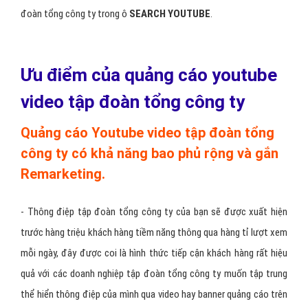
VIDEO tập đoàn tổng công ty tiếp cận người dùng theo độ tuổi,
giới tính, khu vực sinh sống và sở thích tiếp thị lại...v.v
- Quảng cáo
YOUTUBE tập đoàn tổng công ty
có 3 hình thức:
quảng cáo
banner tập đoàn tổng công ty đè lên video
YOUTUBE
, quảng cáo
video tập đoàn tổng công ty 30S
đè lên
một video
YOUTUBE
khác, quảng cáo Youtube tìm kiếm video tập
đoàn tổng công ty trong ô
SEARCH YOUTUBE
.
Ưu điểm của quảng cáo youtube
video tập đoàn tổng công ty
Quảng cáo Youtube video tập đoàn tổng
công ty có khả năng bao phủ rộng và gắn