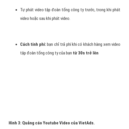
trong luồng phát video bạn đang xem.
Có nút "Skip Ads" giúp người xem bỏ qua quảng cáo video
tập đoàn tổng công ty trong sau 5s.
Tự phát video tập đoàn tổng công ty trước, trong khi phát
video hoặc sau khi phát video.
Cách tính phí:
bạn chỉ trả phí khi có khách hàng xem video
tập đoàn tổng công ty của bạn
từ 30s trở lên