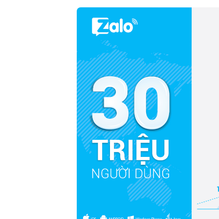
Nếu so sánh với
Google hay Facebook
thì hệ thống
qu
qua, quảng cáo Zalo địa lý đang là giải pháp quan trọng 
xây dựng Brand, bán hàng. Đây được đánh giá là một tr
Nam.
Tại sao nên chọn quảng cáo z
Lượng người dùng Zalo địa lý tại Việt Nam lớn
Tiếp cận khách hàng địa lý trên Zalo dễ dàng