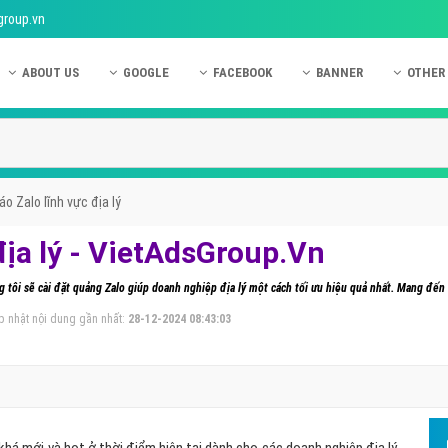
group.vn
ABOUT US
GOOGLE
FACEBOOK
BANNER
OTHER
Giới thiệu công ty Việt Ads
Kinh nghiệm quảng cáo Google
Kinh nghiệm quảng cáo Facebook
Dịch vụ quảng cáo Ban
Quảng
Hướng dẫn thanh toán Việt Ads
Kiến thức quảng cáo Google
Dịch vụ quảng cáo Facebook
Hỏi đáp quảng cáo Ba
Hỏi đá
Chính sách bảo mật Việt Ads
Dịch vụ quảng cáo Google
Kiến thức quảng cáo Facebook
Quảng cáo Banner
Quảng
o Zalo lĩnh vực địa lý
Chính sách bảo hành & bảo trì Việt Ads
Quảng cáo Google Adwords
Quảng cáo Facebook
Quảng
địa lý - VietAdsGroup.Vn
Liên hệ Việt Ads
Các hình thức quảng cáo Google
Hỏi đáp Facebook
Quảng 
 tôi sẽ cài đặt quảng Zalo giúp doanh nghiệp địa lý một cách tối ưu hiệu quả nhất. Mang đến
Chính sách đại lý Việt Ads
Hướng dẫn chạy quảng cáo Google
Quảng
p nhật nội dung gần nhất:
28-12-2024 08:43:03
Tiện ích mở rộng quảng cáo Google
Quảng
Hỏi đáp Google
Quảng
Phần 