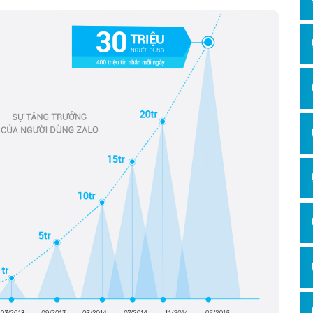
ảng cáo của Zalo địa lý
chưa thể tối ưu bằng nhưng trong thời gian
của nhiều doanh nghiệp, đơn vị trong việc phát triển sản phẩm địa lý,
ong những mảnh đất vô cùng màu mỡ cho các doanh nghiệp địa lý Việt
alo địa lý ?