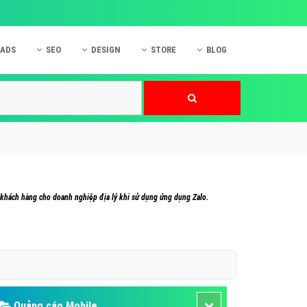
 ADS
SEO
DESIGN
STORE
BLOG
ner
 cáo Mobile
SEO Website
Thiết kế Web
nner
p quảng cáo Instagram
Dịch vụ SEO Website
Thiết kế Website
 cáo Zalo
Hỏi đáp SEO Google
Danh sách Website
 cáo Instagram
Thiết kế Landing Page
cáo Online
Dịch vụ thiết kế Website
 khách hàng cho doanh nghiệp địa lý khi sử dụng ứng dụng Zalo.
 cáo Skype
Hỏi đáp Website
 cáo TVC
 cáo Cốc Cốc
mềm ứng dụng hay
Quảng cáo Mobile