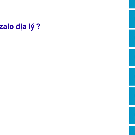
 do
VNG Corporation phát triển cho người Việt
. Hiện nay ứng dụng
nload lớn, hầu như bất kì một thiết bị nào cũng đều sử dụng ứng dụng
 của tương lai
, dịch vụ quảng cáo Zalo địa lý giúp quảng bá, thúc đẩy
ơng thức kinh doanh mới trong thời đại cách mạng công nghiệp 4.0