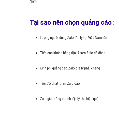
Zalo
là nền tảng nhắn tin gọi điện miễn phí trên di động
này đang thu hút hàng triệu người dùng với số lượng dow
này.
Xu hướng quảng cáo địa lý trên di động là xu hướng
thương hiệu, doanh số
bán hàng địa lý trên Zalo
là phư