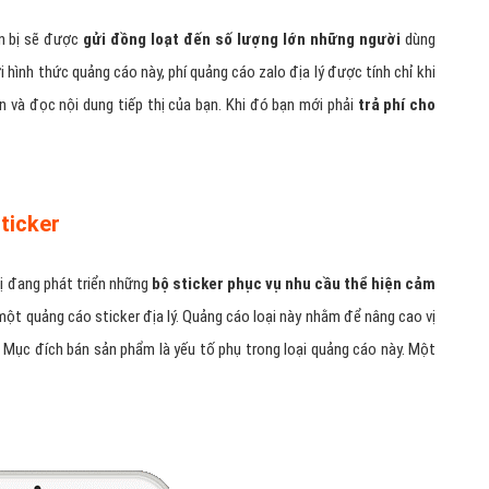
lo như zing
p 1 Việt Nam
 lý phổ biến trên Zalo Ads?
 quảng cáo của doanh nghiệp địa lý với 5 định dạng quảng cáo phổ
hắn
 bạn sẽ được
tiếp cận đến người dùng thông qua tin nhắn
. Để sử