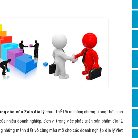
Hỏi đ
Thiết 
Quảng
Quảng
Định n
Nghĩa l
Phần 