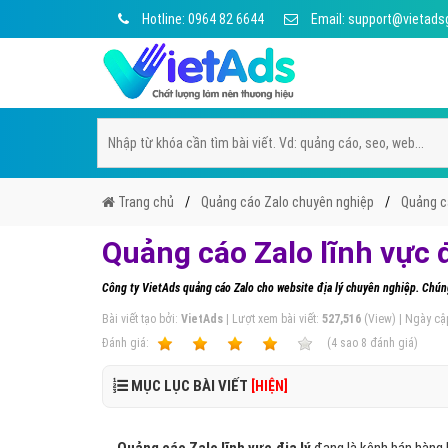
Hotline: 0964 82 6644
Email: support@vietads
Trang chủ
Quảng cáo Zalo chuyên nghiệp
Quảng cá
Quảng cáo Zalo lĩnh vực 
Công ty VietAds quảng cáo Zalo cho website địa lý chuyên nghiệp. Chúng
Bài viết tạo bởi:
VietAds
| Lượt xem bài viết:
527,516
(View) | Ngày cậ
Ðánh giá:
1
2
3
4
5
(
4
sao
8
đánh giá)
MỤC LỤC BÀI VIẾT
[HIỆN]