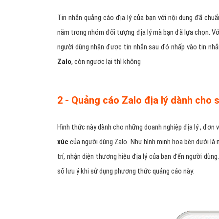
Phân chia lĩnh vực địa lý trên Zalo rõ ràng
Hỗ trợ hiển thị trên display network địa lý trên Za
Tiềm năng là công cụ chat và mạng xã hội Zalo to
Các định dạng quảng cáo địa
Quảng cáo địa lý trên Zalo
sẽ đáp ứng đày đủ yêu cầu
biến sau đây:
1 - Quảng cáo Zalo địa lý bằng tin n
Sử dụng hình thức quảng cáo này, sản phẩm địa lý của