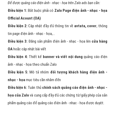
Để được quảng cáo điện ảnh - nhạc - họa trên Zalo ads bạn cần:
Điều kiện 1:
Bắt buộc phải có
Zalo Page điện ảnh - nhạc - họa
Official Acount (OA)
Điều kiện 2:
Cập nhật đầy đủ thông tin về
avtata, cover
, thông
tin page điện ảnh - nhạc - họa,…
Điều kiện 3:
Đăng sản phẩm điện ảnh - nhạc - họa lên
cửa hàng
OA
hoặc cập nhật bài viết
Điều kiện 4:
Thiết kế
banner và viết nội dung
quảng cáo điện
ảnh - nhạc - họa theo chuẩn Zalo
Điều kiện 5:
Mô tả nhóm
đối tượng khách hàng điện ảnh -
nhạc - họa
mục tiêu cần nhắm đến
Điều kiện 6:
Tuân thủ
chính sách quảng cáo điện ảnh - nhạc -
họa của Zalo
và cung cấp đầy đủ các chứng từ/giấy phép của sản
phẩm quảng cáo để quảng cáo điện ảnh - nhạc - họa được duyệt.