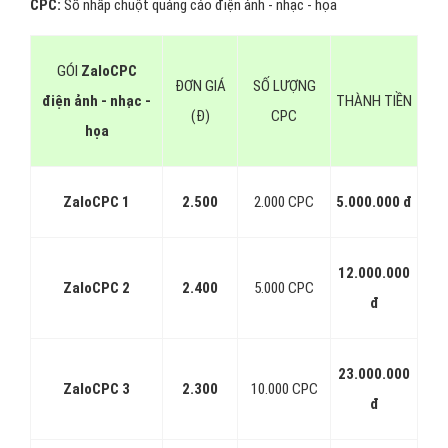
CPC:
Số nhấp chuột quảng cáo điện ảnh - nhạc - họa
GÓI
ZaloCPC
ĐƠN GIÁ
SỐ LƯỢNG
điện ảnh - nhạc -
THÀNH TIỀN
(Đ)
CPC
họa
ZaloCPC 1
2.500
2.000 CPC
5.000.000 đ
12.000.000
ZaloCPC 2
2.400
5.000 CPC
đ
23.000.000
ZaloCPC 3
2.300
10.000 CPC
đ