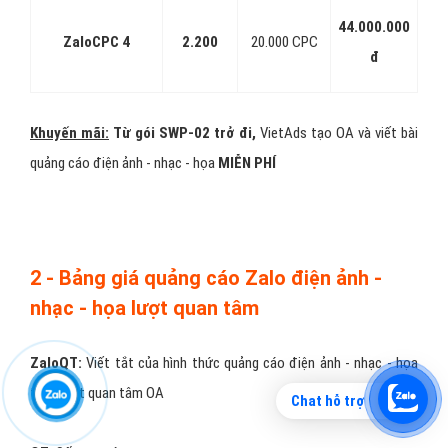
44.000.000
ZaloCPC 4
2.200
20.000 CPC
đ
Khuyến mãi:
Từ gói SWP-02 trở đi,
VietAds tạo OA và viết bài
quảng cáo điện ảnh - nhạc - họa
MIỄN PHÍ
2 - Bảng giá quảng cáo Zalo điện ảnh -
nhạc - họa lượt quan tâm
ZaloQT:
Viết tắt của hình thức quảng cáo điện ảnh - nhạc - họa
tăng lượt quan tâm OA
Chat hỗ trợ