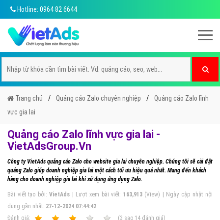
Hotline: 0964 82 6644
Trang chủ
Quảng cáo Zalo chuyên nghiệp
Quảng cáo Zalo lĩnh
vực gia lai
Quảng cáo Zalo lĩnh vực gia lai -
VietAdsGroup.Vn
Công ty VietAds quảng cáo Zalo cho website gia lai chuyên nghiệp. Chúng tôi sẽ cài đặt
quảng Zalo giúp doanh nghiệp gia lai một cách tối ưu hiệu quả nhất. Mang đến khách
hàng cho doanh nghiệp gia lai khi sử dụng ứng dụng Zalo.
Bài viết tạo bởi:
VietAds
| Lượt xem bài viết:
163,913
(View) | Ngày cập nhật nội
dung gần nhất:
27-12-2024 07:44:42
Ðánh giá:
1
2
3
4
5
(
3
sao
14
đánh giá)