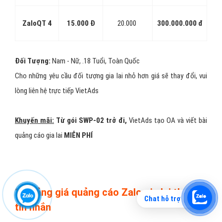
ZaloQT 4
15.000 Đ
20.000
300.000.000 đ
Đối Tượng:
Nam - Nữ, .18 Tuổi, Toàn Quốc
Cho những yêu cầu đối tượng gia lai nhỏ hơn giá sẽ thay đổi, vui
lòng liên hệ trực tiếp VietAds
Khuyến mãi:
Từ gói SWP-02 trở đi,
VietAds tạo OA và viết bài
quảng cáo gia lai
MIỄN PHÍ
3 - Bảng giá quảng cáo Zalo gia lai theo
Chat hỗ trợ
tin nhắn