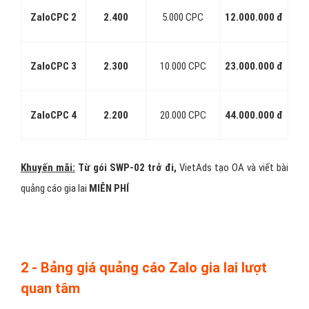
ZaloCPC 2
2.400
5.000 CPC
12.000.000 đ
ZaloCPC 3
2.300
10.000 CPC
23.000.000 đ
ZaloCPC 4
2.200
20.000 CPC
44.000.000 đ
Khuyến mãi:
Từ gói SWP-02 trở đi,
VietAds tạo OA và viết bài
quảng cáo gia lai
MIỄN PHÍ
2 - Bảng giá quảng cáo Zalo gia lai lượt
quan tâm