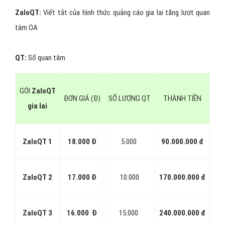
ZaloQT:
Viết tắt của hình thức quảng cáo gia lai tăng lượt quan
tâm OA
QT:
Số quan tâm
GÓI
ZaloQT
ĐƠN GIÁ (Đ)
SỐ LƯỢNG QT
THÀNH TIỀN
gia lai
ZaloQT 1
18.000 Đ
5.000
90.000.000 đ
ZaloQT 2
17.000 Đ
10.000
170.000.000 đ
ZaloQT 3
16.000 Đ
15.000
240.000.000 đ