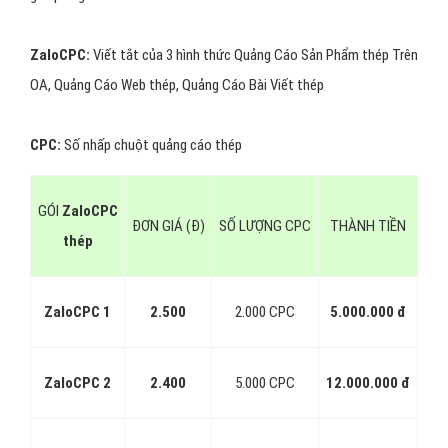
ZaloCPC:
Viết tắt của 3 hình thức Quảng Cáo Sản Phẩm thép Trên
OA, Quảng Cáo Web thép, Quảng Cáo Bài Viết thép
CPC:
Số nhấp chuột quảng cáo thép
GÓI
ZaloCPC
ĐƠN GIÁ (Đ)
SỐ LƯỢNG CPC
THÀNH TIỀN
thép
ZaloCPC 1
2.500
2.000 CPC
5.000.000 đ
ZaloCPC 2
2.400
5.000 CPC
12.000.000 đ