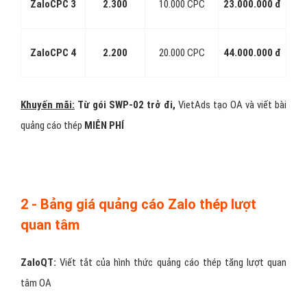
ZaloCPC 3
2.300
10.000 CPC
23.000.000 đ
ZaloCPC 4
2.200
20.000 CPC
44.000.000 đ
Khuyến mãi:
Từ gói SWP-02 trở đi,
VietAds tạo OA và viết bài
quảng cáo thép
MIỄN PHÍ
2 - Bảng giá quảng cáo Zalo thép lượt
quan tâm
ZaloQT:
Viết tắt của hình thức quảng cáo thép tăng lượt quan
tâm OA