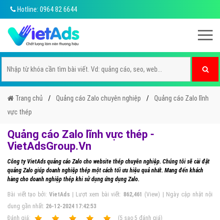
Hotline: 0964 82 6644
Trang chủ
Quảng cáo Zalo chuyên nghiệp
Quảng cáo Zalo lĩnh
vực thép
Quảng cáo Zalo lĩnh vực thép -
VietAdsGroup.Vn
Công ty VietAds quảng cáo Zalo cho website thép chuyên nghiệp. Chúng tôi sẽ cài đặt
quảng Zalo giúp doanh nghiệp thép một cách tối ưu hiệu quả nhất. Mang đến khách
hàng cho doanh nghiệp thép khi sử dụng ứng dụng Zalo.
Bài viết tạo bởi:
VietAds
| Lượt xem bài viết:
862,461
(View) | Ngày cập nhật nội
dung gần nhất:
26-12-2024 17:42:53
Ðánh giá:
1
2
3
4
5
(
5
sao
5
đánh giá)