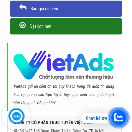
Báo giá dịch vụ
Đặt lịch hẹn
"VietAds gửi lời cảm ơn tới quý khách hàng đã luôn tin dùng
dịch vụ quảng cáo trực tuyến hiệu quả suốt chặng đường 9
năm vừa qua! -
Đăng nhập
"
Chat hỗ trợ
CÔNG TY CỔ PHẦN TRỰC TUYẾN VIỆT ADS
Số 6/25 Thổ Quan, Khâm Thiên, Đống Đa, TP.Hà Nội