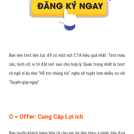
Bạn nên test liên tục để có một nút CTA hiệu quả nhất. Test màu
sắc, kích cỡ, vị trí đặt nút sao cho hợp lý. Quan trọng nhất là test
từ ngữ ví dụ như "Hỗ trợ chúng tôi" nghe sẽ tuyệt hơn nhiều so với
"Quyên góp ngay"
O = Offer: Cung Cấp Lợi ích
Bạn muốn khách hàng bỉm tã cho em bé làm theo ý mình, hãy đưa