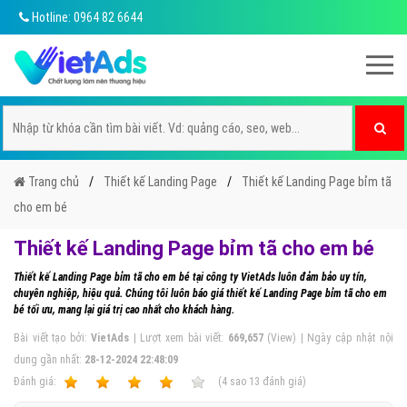
Hotline: 0964 82 6644
Trang chủ
Thiết kế Landing Page
Thiết kế Landing Page bỉm tã
cho em bé
Thiết kế Landing Page bỉm tã cho em bé
Thiết kế Landing Page bỉm tã cho em bé tại công ty VietAds luôn đảm bảo uy tín,
chuyên nghiệp, hiệu quả. Chúng tôi luôn báo giá thiết kế Landing Page bỉm tã cho em
bé tối ưu, mang lại giá trị cao nhất cho khách hàng.
Bài viết tạo bởi:
VietAds
| Lượt xem bài viết:
669,657
(View) | Ngày cập nhật nội
dung gần nhất:
28-12-2024 22:48:09
Ðánh giá:
1
2
3
4
5
(
4
sao
13
đánh giá)