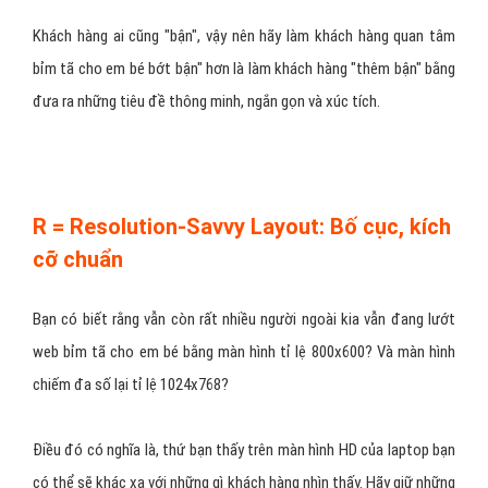
Khách hàng ai cũng "bận", vậy nên hãy làm khách hàng quan tâm
bỉm tã cho em bé bớt bận" hơn là làm khách hàng "thêm bận" bằng
đưa ra những tiêu đề thông minh, ngắn gọn và xúc tích.
R = Resolution-Savvy Layout: Bố cục, kích
cỡ chuẩn
Bạn có biết rằng vẫn còn rất nhiều người ngoài kia vẫn đang lướt
web bỉm tã cho em bé bằng màn hình tỉ lệ 800x600? Và màn hình
chiếm đa số lại tỉ lệ 1024x768?
Điều đó có nghĩa là, thứ bạn thấy trên màn hình HD của laptop bạn
có thể sẽ khác xa với những gì khách hàng nhìn thấy. Hãy giữ những