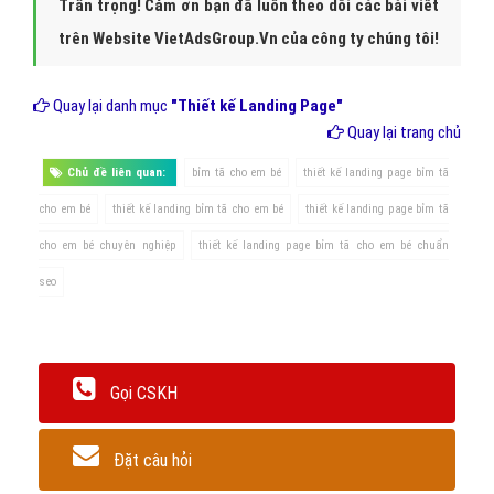
Trân trọng! Cảm ơn bạn đã luôn theo dõi các bài viết
trên Website VietAdsGroup.Vn của công ty chúng tôi!
Quay lại danh mục
"Thiết kế Landing Page"
Quay lại trang chủ
Chủ đề liên quan:
bỉm tã cho em bé
thiết kế landing page bỉm tã
cho em bé
thiết kế landing bỉm tã cho em bé
thiết kế landing page bỉm tã
cho em bé chuyên nghiệp
thiết kế landing page bỉm tã cho em bé chuẩn
seo
Gọi CSKH
Đặt câu hỏi