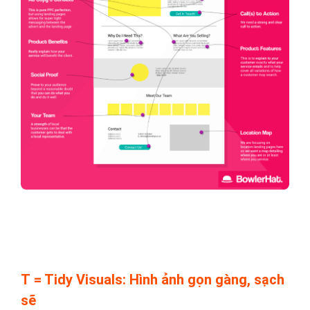
T = Tidy Visuals: Hình ảnh gọn gàng, sạch
sẽ