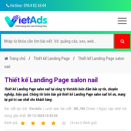
Hotline: 0964 82 6644
Trang chủ
Thiết kế Landing Page
Thiết kế Landing Page salon
nail
Thiết kế Landing Page salon nail
Thiết kế Landing Page salon nail tại công ty VietAds luôn đảm bảo uy tín, chuyên
nghiệp, hiệu quả. Chúng tôi luôn báo giá thiết kế Landing Page salon nail tối ưu, mang
lại giá trị cao nhất cho khách hàng.
Bài viết tạo bởi:
VietAds
| Lượt xem bài viết:
281,760
(View) | Ngày cập nhật nội
dung gần nhất:
29-12-2024 15:03:04
Ðánh giá:
1
2
3
4
5
(
4
sao
6
đánh giá)