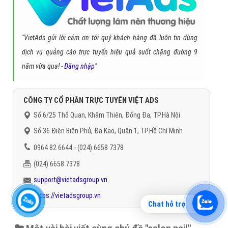
"VietAds gửi lời cảm ơn tới quý khách hàng đã luôn tin dùng
dịch vụ quảng cáo trực tuyến hiệu quả suốt chặng đường 9
năm vừa qua! -
Đăng nhập
"
CÔNG TY CỔ PHẦN TRỰC TUYẾN VIỆT ADS
Số 6/25 Thổ Quan, Khâm Thiên, Đống Đa, TP.Hà Nội
Số 36 Điện Biên Phủ, Đa Kao, Quận 1, TP.Hồ Chí Minh
0964 82 6644 - (024) 6658 7378
(024) 6658 7378
support@vietadsgroup.vn
https://vietadsgroup.vn
Chat hỗ trợ