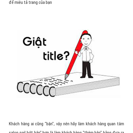
để miêu tả trang của bạn
Khách hàng ai cũng "bận", vậy nên hãy làm khách hàng quan tâm
salon nail bớt bận" hơn là làm khách hàng "thêm bận" bằng đưa ra