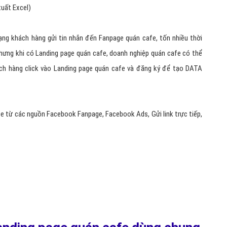
h hơn rất nhiều so với xây dựng website quán cafe (việc xây dựng
 thể đưa vào hoạt động)
khoảng bằng 1/3 so với thiết kế một website quán cafe .
 cafe để chạy quảng cáo bán hàng Online