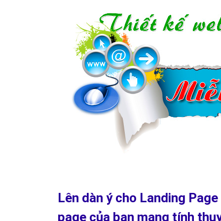
Tại sao không nên sử dụng 
miễn phí hoặc có phí mà nên 
Landing page quán cafe miễn phí thường có chứa 
bị giới hạn,...v.v
Bản chất của landing page quán cafe dùng chung mi
web lading page cho mọi thành viên. Như vậy, mọi 