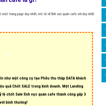
Dịch v
Hỏi đ
ó một trang page duy nhất, mô tả về lĩnh vực quán cafe với duy nhất
Hỏi đ
Hỏi đá
Hỏi đá
Hỏi đ
Hỏi đá
Hỏi đá
Quảng
Dịch v
ến như một công cụ tạo Phễu thu thập DATA khách
Dịch v
ệu quả Chốt SALE trong kinh doanh. Một Landing
Dịch v
ỷ lệ chốt Sale lĩnh vực quán cafe thành công gấp 3
Dịch v