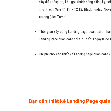
09
Hotline:
Tại sao phải thiết kế landin
Bạn cần đưa chương trình khuyến mạ
hiệu quả
Mỗi chương trình khuyến mại sẽ thiết kế một Land
đầy đủ thông tin, kêu gọi khách hàng đăng ký, tối
như Flash Sale 11.11 - 12.12, Black Friday, N
trường (Hot Trend)