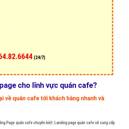
 với bình thường!
Hỏi đ
Thiết 
Quảng
Quảng
Định n
Nghĩa l
Phần 