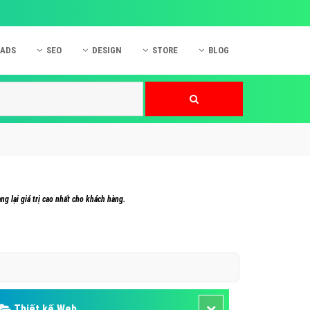
 ADS
SEO
DESIGN
STORE
BLOG
ner
 cáo Mobile
SEO Website
Thiết kế Web
nner
p quảng cáo Instagram
Dịch vụ SEO Website
Thiết kế Website
 cáo Zalo
Hỏi đáp SEO Google
Danh sách Website
 cáo Instagram
Thiết kế Landing Page
cáo Online
Dịch vụ thiết kế Website
g lại giá trị cao nhất cho khách hàng.
 cáo Skype
Hỏi đáp Website
 cáo TVC
 cáo Cốc Cốc
mềm ứng dụng hay
Thiết kế Web