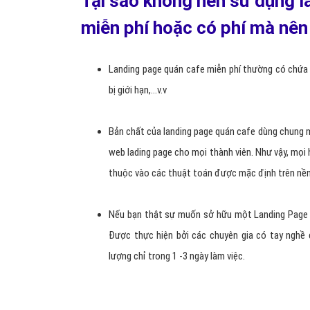
(Tạo phiễu và DATA khách hàng quán cafe chuẩn có thể x
Bạn chỉ có thể chạy quảng cáo facebook theo dạ
gian để chăm sóc khách, không chuyên nghiệp. N
triển khai thêm các hình thức khác: Thu hút kh
khách hàng chuẩn theo đúng nhu cầu.
Khách hàng có thể truy cập Landing page quán caf
Tìm kiếm trên Google SEO, Google Ads,...v.v