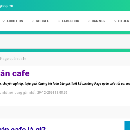
group.vn
ABOUT US
GOOGLE
FACEBOOK
BANNER
OTHER
Giới thiệu công ty Việt Ads
Kinh nghiệm quảng cáo Google
Kinh nghiệm quảng cáo Facebook
Dịch vụ quảng cáo Ban
Quảng
Hướng dẫn thanh toán Việt Ads
Kiến thức quảng cáo Google
Dịch vụ quảng cáo Facebook
Hỏi đáp quảng cáo Ba
Hỏi đá
Chính sách bảo mật Việt Ads
Dịch vụ quảng cáo Google
Kiến thức quảng cáo Facebook
Quảng cáo Banner
Quảng
g Page quán cafe
Chính sách bảo hành & bảo trì Việt Ads
Quảng cáo Google Adwords
Quảng cáo Facebook
Quảng
uán cafe
Liên hệ Việt Ads
Các hình thức quảng cáo Google
Hỏi đáp Facebook
Quảng 
, chuyên nghiệp, hiệu quả. Chúng tôi luôn báo giá thiết kế Landing Page quán cafe tối ưu, man
Chính sách đại lý Việt Ads
Hướng dẫn chạy quảng cáo Google
Quảng
p nhật nội dung gần nhất:
29-12-2024 19:08:20
Tiện ích mở rộng quảng cáo Google
Quảng
Hỏi đáp Google
Quảng
Phần 
án cafe là gì?