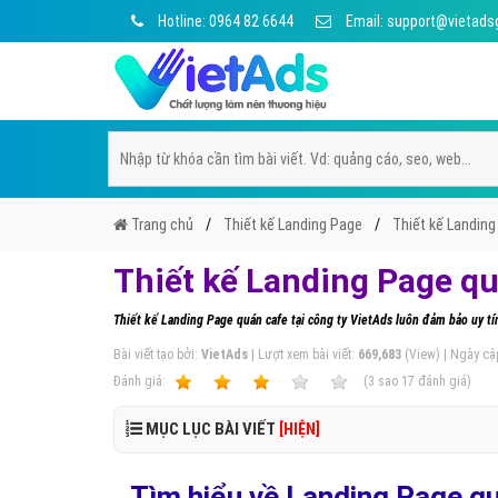
Hotline: 0964 82 6644
Email: support@vietads
Trang chủ
Thiết kế Landing Page
Thiết kế Landin
Thiết kế Landing Page q
Thiết kế Landing Page quán cafe tại công ty VietAds luôn đảm bảo uy tín
Bài viết tạo bởi:
VietAds
| Lượt xem bài viết:
669,683
(View) | Ngày cậ
Ðánh giá:
1
2
3
4
5
(
3
sao
17
đánh giá)
MỤC LỤC BÀI VIẾT
[HIỆN]
Tìm hiểu về Landing Page qu