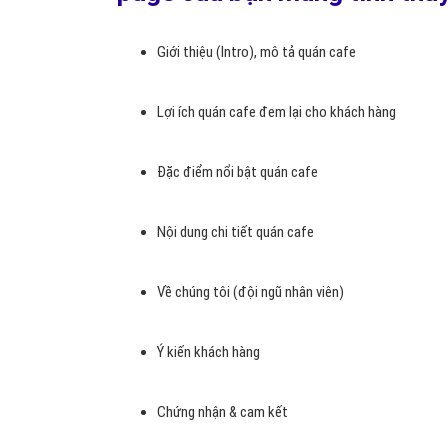
thuộc vào các thuật toán được mặc định trên nền
Nếu bạn thật sự muốn sở hữu một Landing Page qu
Được thực hiện bởi các chuyên gia có tay nghề
lượng chỉ trong 1 -3 ngày làm việc.