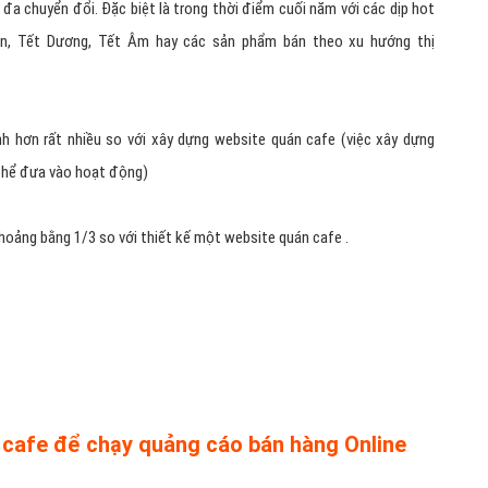
64.82.6644
(24/7)
g page cho lĩnh vực quán cafe?
i về quán cafe tới khách hàng nhanh và
ing Page quán cafe chuyên biệt: Landing page quán cafe sẽ cung cấp
 đa chuyển đổi. Đặc biệt là trong thời điểm cuối năm với các dịp hot
ô-en, Tết Dương, Tết Âm hay các sản phẩm bán theo xu hướng thị