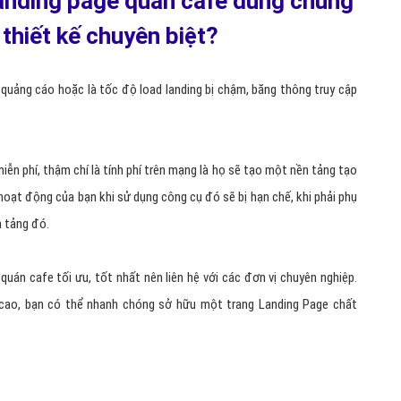
uất Excel)
ng khách hàng gửi tin nhắn đến Fanpage quán cafe, tốn nhiều thời
hưng khi có Landing page quán cafe, doanh nghiệp quán cafe có thể
ách hàng click vào Landing page quán cafe và đăng ký để tạo DATA
e từ các nguồn Facebook Fanpage, Facebook Ads, Gửi link trực tiếp,