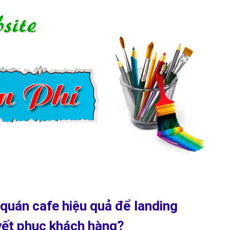
landing page quán cafe dùng chung
thiết kế chuyên biệt?
quảng cáo hoặc là tốc độ load landing bị chậm, băng thông truy cập
ễn phí, thậm chí là tính phí trên mạng là họ sẽ tạo một nền tảng tạo
hoạt động của bạn khi sử dụng công cụ đó sẽ bị hạn chế, khi phải phụ