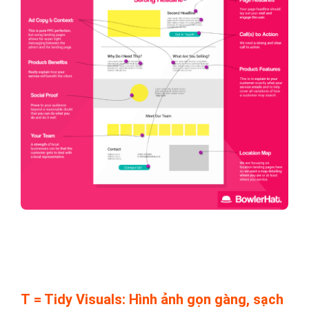
T = Tidy Visuals: Hình ảnh gọn gàng, sạch