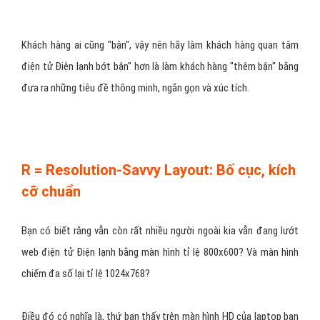
Khách hàng ai cũng "bận", vậy nên hãy làm khách hàng quan tâm
điện tử Điện lạnh bớt bận" hơn là làm khách hàng "thêm bận" bằng
đưa ra những tiêu đề thông minh, ngắn gọn và xúc tích.
R = Resolution-Savvy Layout: Bố cục, kích
cỡ chuẩn
Bạn có biết rằng vẫn còn rất nhiều người ngoài kia vẫn đang lướt
web điện tử Điện lạnh bằng màn hình tỉ lệ 800x600? Và màn hình
chiếm đa số lại tỉ lệ 1024x768?
Điều đó có nghĩa là, thứ bạn thấy trên màn hình HD của laptop bạn