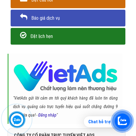
Báo giá dịch vụ
Đặt lịch hẹn
"VietAds gửi lời cảm ơn tới quý khách hàng đã luôn tin dùng
dịch vụ quảng cáo trực tuyến hiệu quả suốt chặng đường 9
năm vừa qua! -
Đăng nhập
"
Chat hỗ trợ
CÔNG TY CỔ PHẦN TRỰC TUYẾN VIỆT ADS