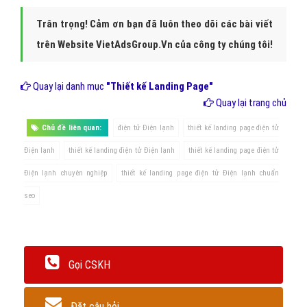
Trân trọng! Cảm ơn bạn đã luôn theo dõi các bài viết
trên Website VietAdsGroup.Vn của công ty chúng tôi!
Quay lại danh mục
"Thiết kế Landing Page"
Quay lại trang chủ
Chủ đề liên quan:
điện tử Điện lạnh
thiết kế landing page điện tử
Điện lạnh
thiết kế landing điện tử Điện lạnh
thiết kế landing page điện tử
Điện lạnh chuyên nghiệp
thiết kế landing page điện tử Điện lạnh chuẩn
seo
Gọi CSKH
Đặt câu hỏi