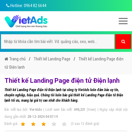
Hotline: 0964 82 6644
Trang chủ
Thiết kế Landing Page
Thiết kế Landing Page điện
tử Điện lạnh
Thiết kế Landing Page điện tử Điện lạnh
Thiết kế Landing Page điện tử Điện lạnh tại công ty VietAds luôn đảm bảo uy tín,
chuyên nghiệp, hiệu quả. Chúng tôi luôn báo giá thiết kế Landing Page điện tử Điện
lạnh tối ưu, mang lại giá trị cao nhất cho khách hàng.
Bài viết tạo bởi:
VietAds
| Lượt xem bài viết:
690,221
(View) | Ngày cập nhật nội
dung gần nhất:
28-12-2024 04:07:19
Ðánh giá:
1
2
3
4
5
(
3
sao
13
đánh giá)