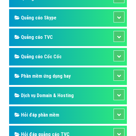
Khoáng Vật Là Gì? Tìm Hiểu Về Khoáng
Vật Là Gì?
Các khoáng vật có thành phần hóa học thay đổi từ
dạng các nguyên tố hóa học tinh khiết và các muối
đơn giản tới các dạng phức tạp như các silicat với
hàng nghìn dạng đã biết.
Bài viết tạo bởi:
VietAds
| Ngày cập nhật:
2024-12-29 21:57:28
|
Đăng