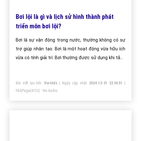
Một vài bài viết cùng chủ đề "giáo trình"
Văn hóa ẩm thực của mỗi quốc gia khác
nhau như thế nào?
Ẩm thực theo nghĩa Hán Việt thì ẩm nghĩa là uống,
thực nghĩa là ăn, nghĩa hoàn chỉnh là ăn uống, là một