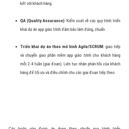
đầu. Các dự án của VietAds đều có quy trình đạt chuẩn để bàn
giao những sản phẩm tốt nhất dành cho các doanh nghiệp. Mỗi dự
án app giáo trình lớn nhỏ đều trải qua quy trình gồm:
Phân tích tính năng và nghiệp vụ lĩnh vực giáo
trình:
Trao đổi và tư vấn cho khách hàng về chi tiết các
tính năng, nghiệp vụ xử lý trong phần mềm.
Thiết kế giao diện app giáo trình :
Thiết kế giao diện cho
mobile app theo yêu cầu từ khách hàng
Lập trình CMS & APIs:
Xây dựng hệ thống dữ liệu giáo
trình cho nền tảng mobile app hoặc xây dựng APIs lấy dữ
liệu từ hệ thống của website giáo trình sẵn có của khách