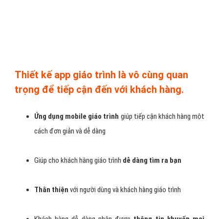
trình ở mọi lúc mọi nơi, bất cứ lúc nào có wifi và 3G.
Cung cấp thông tin giáo trình tức thời: một đặc tính của
mobile là luôn online, khi có một thông tin muốn chuyển
cho người dùng bạn chỉ việc gửi một thông điệp ngay tức
khắc. Đây là điểm mạnh mà các người dùng desktop và
laptop không thể nào có được.
Tiết kiệm chi phí quảng bá giáo trình trên các phương tiện
thông tin khác như báo in, truyền hình, các kênh marketing
online…
Tạo cầu nối đến với thị trường khách hàng muốn kinh doanh
giáo trình tốt và nhanh nhất.