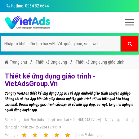
Hotline: 0964 82 6644
Trang chủ
Thiết kế ứng dụng
Thiết kế ứng dụng giáo trình
Thiết kế ứng dụng giáo trình -
VietAdsGroup.Vn
Công ty VietAds thiết kế ứng dụng App IOS và App Android giáo trình chuyên nghiệp.
Chúng tôi sẽ tạo App hữu ích giúp doanh nghiệp giáo trình tối ưu hiệu quả bán hàng
cao nhất. Doanh nghiệp giáo trình của bạn sẽ sở hữu app đẹp, ưu việt, tăng trải nghiệm
người dùng duyệt app.
Bài viết tạo bởi:
VietAds
| Lượt xem bài viết:
488,092
(View) | Ngày cập nhật nội
dung gần nhất:
26-12-2024 17:11:13
Ðánh giá:
1
2
3
4
5
(
5
sao
9
đánh giá)