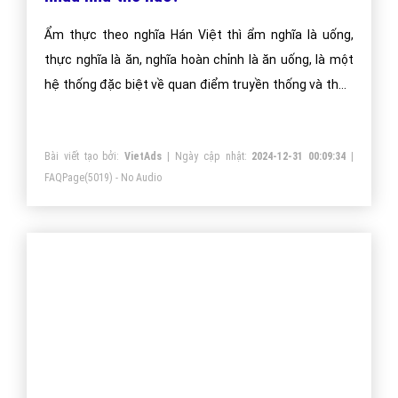
"VietAds gửi lời cảm ơn tới quý khách hàng đã luôn tin dùng
dịch vụ quảng cáo trực tuyến hiệu quả suốt chặng đường 9
năm vừa qua! -
Đăng nhập
"
CÔNG TY CỔ PHẦN TRỰC TUYẾN VIỆT ADS
Số 6/25 Thổ Quan, Khâm Thiên, Đống Đa, TP.Hà Nội
Số 36 Điện Biên Phủ, Đa Kao, Quận 1, TP.Hồ Chí Minh
0964 82 6644 - (024) 6658 7378
(024) 6658 7378
support@vietadsgroup.vn
https://vietadsgroup.vn