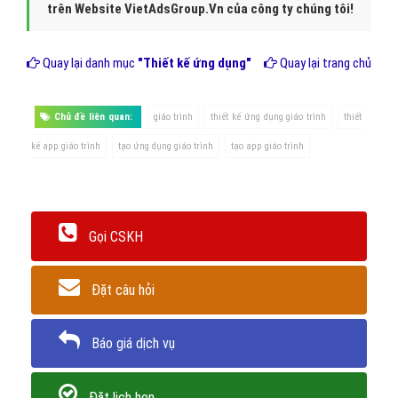
Tổng kết giải pháp thiết kế app
giáo trình
Khi mà nhu cầu
thiết kế ứng dụng giáo trình
ngày càng tăng cao
kéo theo đó là nhiều đơn vị thiết kế app mobile giáo trình mọc lên
ngày càng nhiều. Vì vậy, việc tìm kiếm một đơn vị
thiết kế app
giáo trình uy tín
thì không hề dễ dàng gì. Bạn cần cân nhắc kỹ
càng trước khi lựa chọn cho doanh nghiệp mình một
công ty uy
tín và chất lượng
.