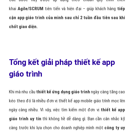
hàng
Lập trình mobile app Android và iOS
: Code trên 2 nền
tảng Android và iOS với công nghệ phù hợp, hiệu quả nhất
Tester/QC:
Kiểm thử chất lượng của sản phẩm app giáo
trình(mobile app, CMS) đảm bảo đúng chất lượng như cam
kết với khách hàng.
QA (Quality Assurance)
: Kiểm soát về các quy trình triển
khai dự án app giáo trình đảm bảo làm đúng, chuẩn.
Triển khai dự án theo mô hình Agile/SCRUM:
giao tiếp
và chuyển giao phần mềm app giáo trình cho khách hàng
mỗi 2-4 tuần (giai đoạn). Liên tục nhận phản hồi của khách