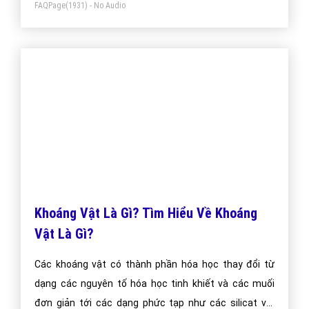
Khai Phá Dữ Liệu Là Gì? Tìm Hiểu Về Khai
Phá Dữ Liệu Là Gì?
Dữ liệu do con người tạo ra ngày càng nhiều hơn về số
lượng, tăng nhanh về khối lượng, phát triển mạnh về
quy mô khiến việc phân loại, lựa chọn, khai thác, sử
dụng gặp những khó khăn nhất định.
Bài viết tạo bởi:
VietAds
| Ngày cập nhật:
2024-12-28 14:47:33
|
Đăng
nhập
(2086) - No Audio