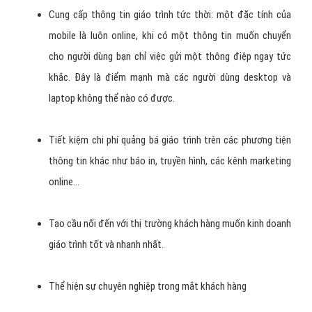
tin như hiện nay, app mobile về giáo trình giúp người dùng tiếp cận
thông tin nhanh nhất và thuận tiện nhất trên chính chiếc điện
thoại của mình. Nó có thể dùng có các ứng dụng khác nhau.
Lợi ích của việc thiết kế ứng dụng giáo
trình:
Cập nhật tin tức giáo trình nhanh chóng và tiện lợi nhất
Khẳng định sự hiện diện của doanh nghiệp giáo trình trên thị
trường internet nói chung và giáo trình nói riêng nhất là
trong thời điểm phát triển mạnh mẽ của công nghệ mobile
marketing.
Quảng bá, giới thiệu hình ảnh, dịch vụ của doanh nghiệp giáo