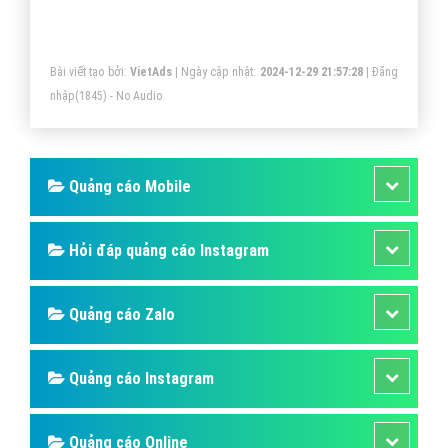
Quản Trị chuỗi cung ứng là gì? Các ranh
giới và mối quan hệ?
Chuỗi cung ứng bao gồm phạm vi rộng của các ngành,
lĩnh vực khác nhau; các định nghĩa của chuỗi cung ứng
cũng vì vậy mà có nhiều sự khác biệt do đặc thù của
từng ngành nghề và lĩnh vực.
Bài viết tạo bởi:
VietAds
| Ngày cập nhật:
2024-12-29 18:40:26
|
FAQPage
(1931) - No Audio