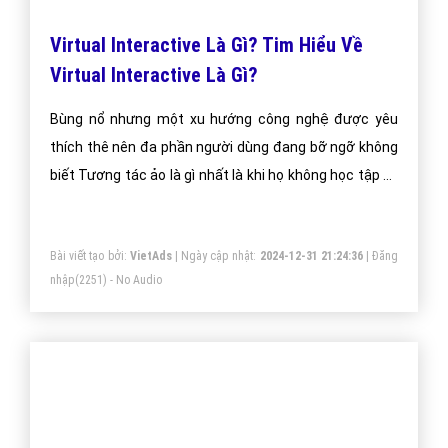
FAQPage
(2720) - No Audio
đích của bữa ăn (thực đơn giảm cân, thực đơn cho
bé)
Linh kiện điện tử là gì và cách biết linh
kiện chất lượng?
Phân loại linh kiện điện tử có thể có nhiều tiêu chí khác
nhau. Song với ý nghĩa phục vụ cho phân tích mạch và
khả năng mô hình hoá thành mạch tương đương để