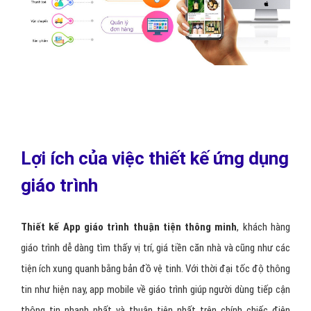
nhiều tính năng bao gồm nhân sự, kế toán, đồng bộ thông
báo, hệ thống báo cáo cần thiết trên ứng dụng di động
thông minh.
Ứng dụng mobile giáo trình
là một phần mềm được thiết
kế phù hợp với các dạng điện thoại thông minh sử dụng các
hệ điều hành IOS, Android, Window phone
.. với bản thiết
kế đặc biệt được nghiên cứu nhằm phù hợp với đặc điểm
màn hình, ngoài ra ứng dụng di động giáo trình còn đem lại
những trải nghiệm tuyệt vời dành cho khách hàng.