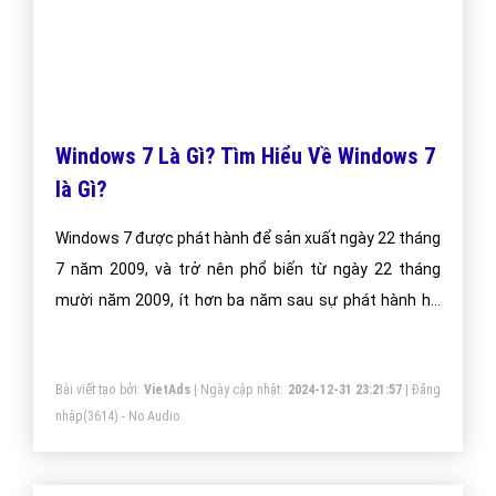
hệ thống đặc biệt về quan điểm truyền thống và thực
hành nấu ăn, nghệ thuật bếp núc, nghệ thuật chế biến
thức ăn, thường gắn liền với một nền văn hóa cụ thể.
Bài viết tạo bởi:
VietAds
| Ngày cập nhật:
2024-12-31 00:09:34
|
FAQPage
(5019) - No Audio
Bơi lội là gì và lịch sử hình thành phát
triển môn bơi lội?