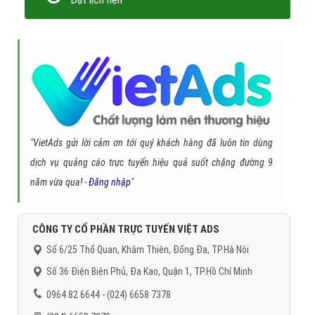
VietAds là một trong những công ty chuyên thiết kế app giáo trình
chuyên nghiệp – uy tín hàng đầu tại Việt Nam. Để bắt đầu thiết kế
app giáo trình, hay liên hệ với công ty VietAds ngay hôm nay để
đảm bảo bạn không bỏ lỡ cơ hội có được app bán hàng chuyên
nghiệp, hiệu quả nhất!
Trân trọng! Cảm ơn bạn đã luôn theo dõi các bài viết
trên Website VietAdsGroup.Vn của công ty chúng tôi!
Quay lại danh mục
"Thiết kế ứng dụng"
Quay lại trang chủ