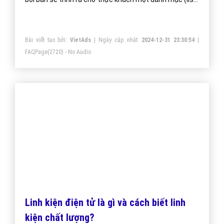
Dinh Dưỡng Là Gì? Tìm Hiểu Về Dinh
Dưỡng Là Gì?
Dinh dưỡng rất quan trọng đối với mỗi chúng ta, nhưng
quan trọng hơn là chúng la phải ăn uống đa dạng thực
phẩm, bổ sung cân đối và hợp lý các chất dinh dưỡng
để giúp cơ thể hấp thu và khỏe mạnh.
Bài viết tạo bởi:
VietAds
| Ngày cập nhật:
2024-12-28 12:52:43
|
Đăng
nhập
(2751) - No Audio