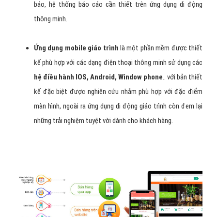
hoặc đang tìm kiếm đơn vị cung cấp
dịch vụ thiết kế app giáo
trình theo yêu cầu
có thêm thông tin bổ ích về địa chỉ tin cậy
nên hợp tác.
Thiết kế ứng dụng app giáo trình
Ngành giáo trình là một ngành đòi hỏi các nhà kinh doanh
cần đầu tư vào việc
thiết kế các kênh marketing lĩnh
vực giáo trình
để có thể tiếp cận được đến các khách
hàng mục tiêu của mình.
Ứng dụng mobile giáo trình
là giải pháp quản lý tổng thể
dành cho doanh nghiệp giáo trình lớn nhỏ. Giải pháp tích hợp