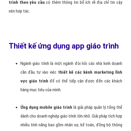
Tất cả chúng ta đều có thể nhìn thấy được rất nhiều công nghệ
mới đang dần thay đổi và định hình cho
tương lai phát triển app
di động giáo trình
. Và tôi cũng vậy nên tôi đã không ngần ngại
cập nhật xu hướng mới để triển khai phát triển kinh doanh bằng
một
sản phẩm app mobile giáo trình
. Với tư cách là một khách
hàng đã tìm hiểu và thực hiện hợp tác với nhiều
công ty dịch vụ
thiết kế app giáo trình
.
Tôi đã tìm được một đối tác uy tín và mang lại chất lượng sự hài
lòng thật sự cho mình. Vì vậy hôm nay tôi xin chia sẻ những cảm
nhận thực tế của tôi qua quá trình thực hiện phát triển thiết kế app
giáo trình theo yêu cầu tại
công ty VietAds
. Để những bạn muốn