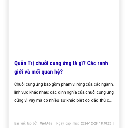
Bùng nổ nhưng một xu hướng công nghệ được yêu
thích thê nên đa phần người dùng đang bỡ ngỡ không
biết Tương tác ảo là gì nhất là khi họ không học tập và
làm việc trong lĩnh vực công nghệ.
Bài viết tạo bởi:
VietAds
| Ngày cập nhật:
2024-12-31 21:24:36
|
Đăng
nhập
(2251) - No Audio