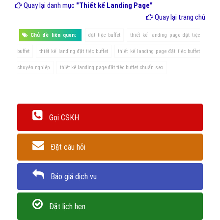
Thu thập những feedback, nhận xét tốt từ phía khách hàng và đưa
lên landing page đặt tiệc buffet của bạn. Cập nhật thêm mỗi khi
người dùng sản phẩm tăng, được lên báo chí hoặc người nổi tiếng
nhắc tới..
Tại sao chọn VietAds để thiết kế
Landing Page đặt tiệc buffet?
VietAds là công ty thiết kế Landing Page đặt tiệc buffet uy tín. Sự
chuyên nghiệp của công ty được khẳng định bằng 100% dự án nhận
được sự đánh giá cao từ đối tác. VietAds luôn có 2 bộ phận chăm
sóc khách chuyên biệt: kinh doanh tư vấn làm nội dung cho khách,
kỹ thuật phụ trách lập trình và gọi điện cho khách để trao đổi chi