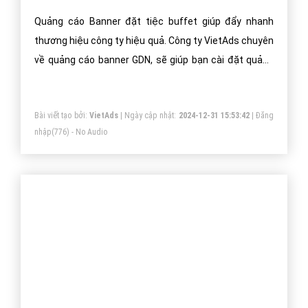
Trân trọng! Cảm ơn bạn đã luôn theo dõi các bài viết
trên Website VietAdsGroup.Vn của công ty chúng tôi!
Quay lại danh mục
"Thiết kế Landing Page"
Quay lại trang chủ
Chủ đề liên quan:
đặt tiệc buffet
thiết kế landing page đặt tiệc
buffet
thiết kế landing đặt tiệc buffet
thiết kế landing page đặt tiệc buffet
chuyên nghiệp
thiết kế landing page đặt tiệc buffet chuẩn seo
Gọi CSKH
Đặt câu hỏi
Báo giá dịch vụ