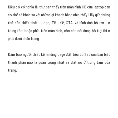
Mục tiêu bây giờ chỉ cần khuyến khích họ ở lại, và tiếp tục tìm hiểu
thêm mà thôi. Sử dụng các "Plain language - ngôn ngữ đơn giản"
để miêu tả trang của bạn