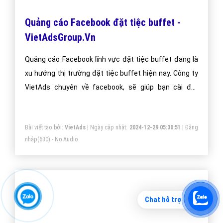
Đặt lịch hẹn
"VietAds gửi lời cảm ơn tới quý khách hàng đã luôn tin dùng
dịch vụ quảng cáo trực tuyến hiệu quả suốt chặng đường 9
năm vừa qua! -
Đăng nhập
"
CÔNG TY CỔ PHẦN TRỰC TUYẾN VIỆT ADS
Chat hỗ trợ
Số 6/25 Thổ Quan, Khâm Thiên, Đống Đa, TP.Hà Nội
Số 36 Điện Biên Phủ, Đa Kao, Quận 1, TP.Hồ Chí Minh