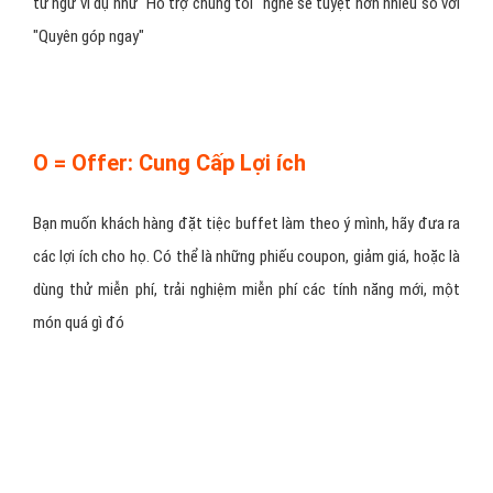
Bạn nên test liên tục để có một nút CTA hiệu quả nhất. Test màu
sắc, kích cỡ, vị trí đặt nút sao cho hợp lý. Quan trọng nhất là test
từ ngữ ví dụ như "Hỗ trợ chúng tôi" nghe sẽ tuyệt hơn nhiều so với
"Quyên góp ngay"
O = Offer: Cung Cấp Lợi ích
Bạn muốn khách hàng đặt tiệc buffet làm theo ý mình, hãy đưa ra