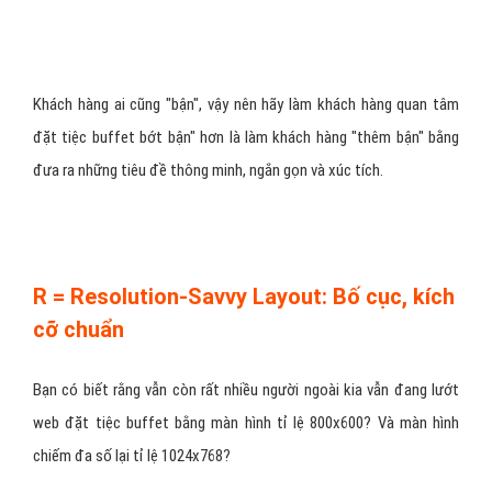
2. Lợi ích
– Những đặc điểm này sẽ giúp khách hàng đặt tiệc
buffet được những gì
3. Điểm gây tổn thương
– Nếu không sử dụng thì khách hàng
đặt tiệc buffet sẽ mất đi những gì
E = Effective Headline: Tiêu Đề đặt tiệc
buffet Hiệu Quả
Khách hàng đặt tiệc buffet sẽ dễ bị thu hút bởi những tiêu đề
thông minh, sáng tạo, hóm hỉnh hoặc gợi sự tò mò. Điều này đã
được làm ở các mẫu quảng cáo, và khách hàng đã bị thu hút sẵn vì
tiêu đề rồi ( nên mới click vào), vậy nên ở trên landing page đặt
tiệc buffet, bạn không cần gây thêm sự chú ý nữa.