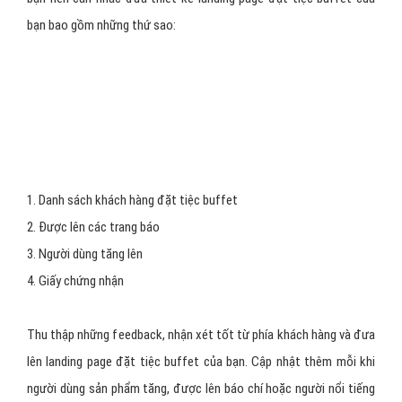
T = Tidy Visuals: Hình ảnh gọn gàng, sạch
sẽ