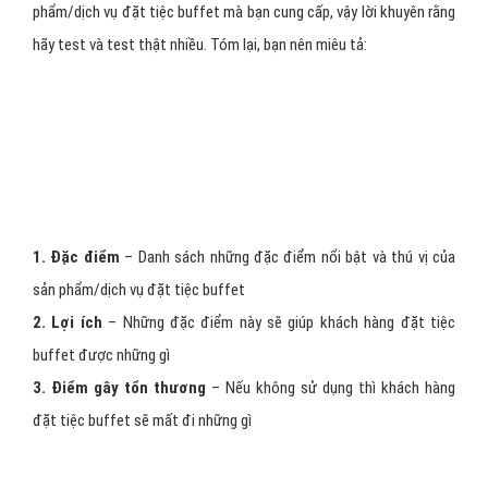
ty mình!
V = VIA: Very Important Attributes: Đưa Ra
Những Đặc Điểm Nổi Bật Nhất Của Sản
Phẩm Hoặc Dịch Vụ
Chúng ta đều đã từng nghe những giai thoại về trang landing page
có đường link rất "kêu" rất "bắt mắt và kích thích", nhưng lại không
có bất cứ thông tin gì ở bên trong landing page, thế mà lại có thể
thu được hơn 1 triệu địa chỉ email ngay khi vừa mới chạy chiến
dịch.
Hãy miêu tả đặt tiệc buffet trên quan điểm và lập trường của
khách hàng nhu cầu đặt tiệc buffet. Nói theo cách khác, giải thích