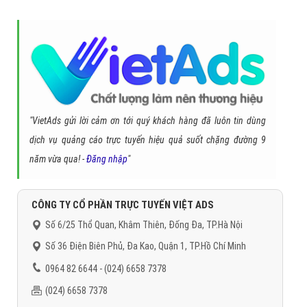
tiết.
Thời gian hoàn thành thiết kế đặt tiệc buffet nhanh chóng
vì tất cả đều được thực hiện từ chính những chuyên gia
thiết kế lading page đặt tiệc buffet hàng đầu, giàu kinh
nghiệm. Trang quản trị landing page đặt tiệc buffet tối ưu
trải nghiệm cho người Admin.
Dịch vụ thiết kế Landing Page đặt tiệc buffet tăng trải
nghiệm người dùng, tư vấn chăm sóc tận tình tới khách
hàng. Cùng với chính sách hành, bảo trì trọn đời khi khách
sử dụng duy trì hosting landingpage.
Tổng kết và giải pháp thiết kế