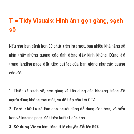
Khách hàng ai cũng "bận", vậy nên hãy làm khách hàng quan tâm
đặt tiệc buffet bớt bận" hơn là làm khách hàng "thêm bận" bằng
đưa ra những tiêu đề thông minh, ngắn gọn và xúc tích.
R = Resolution-Savvy Layout: Bố cục, kích
cỡ chuẩn
Bạn có biết rằng vẫn còn rất nhiều người ngoài kia vẫn đang lướt
web đặt tiệc buffet bằng màn hình tỉ lệ 800x600? Và màn hình
chiếm đa số lại tỉ lệ 1024x768?
Điều đó có nghĩa là, thứ bạn thấy trên màn hình HD của laptop bạn
có thể sẽ khác xa với những gì khách hàng nhìn thấy. Hãy giữ những