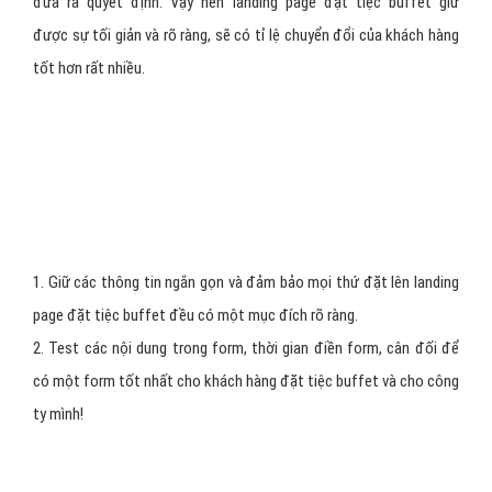
người dùng $20 cho lần thanh toán đầu tiên, với điều kiện họ phải
đăng ký dịch vụ và kết nối các thẻ ngân hàng của họ.
2. Một công ty tư vấn offer người dùng 60 phút tư vấn miễn phí.
N = Narrow Focus: Giữ sự tối giản
Bạn đã nghe đến thuật ngữ "KISS- Keep It Simple, Stupid" chưa.
Nghiên cứu chỉ ra rằng, bạn càng cung cấp nhiều các lựa chọn khác
nhau, khách hàng đặt tiệc buffet càng mất nhiều thời gian hơn để
đưa ra quyết định. Vậy nên landing page đặt tiệc buffet giữ
được sự tối giản và rõ ràng, sẽ có tỉ lệ chuyển đổi của khách hàng
tốt hơn rất nhiều.