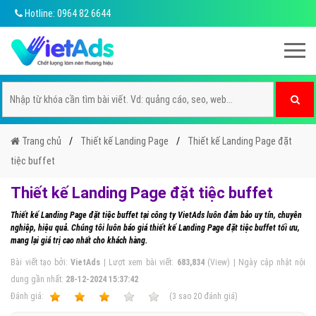
Hotline: 0964 82 6644
Trang chủ
Thiết kế Landing Page
Thiết kế Landing Page đặt
tiệc buffet
Thiết kế Landing Page đặt tiệc buffet
Thiết kế Landing Page đặt tiệc buffet tại công ty VietAds luôn đảm bảo uy tín, chuyên
nghiệp, hiệu quả. Chúng tôi luôn báo giá thiết kế Landing Page đặt tiệc buffet tối ưu,
mang lại giá trị cao nhất cho khách hàng.
Bài viết tạo bởi:
VietAds
| Lượt xem bài viết:
683,834
(View) | Ngày cập nhật nội
dung gần nhất:
28-12-2024 15:37:42
Ðánh giá:
1
2
3
4
5
(
3
sao
20
đánh giá)