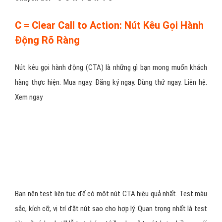
buffet của bạn. Hơn thế nữa, họ cần phải hành động khi ở trên
trang. Vậy hãy xem quyết sau như một điều tuyệt vời để tăng tỷ lệ
chuyển đổi của khách trên landing page đặt tiệc buffet.
Chuyển đổi = C-O-N-V-E-R-T-S
C = Clear Call to Action: Nút Kêu Gọi Hành
Động Rõ Ràng
Nút kêu gọi hành động (CTA) là những gì bạn mong muốn khách
hàng thực hiện: Mua ngay. Đăng ký ngay. Dùng thử ngay. Liên hệ.
Xem ngay