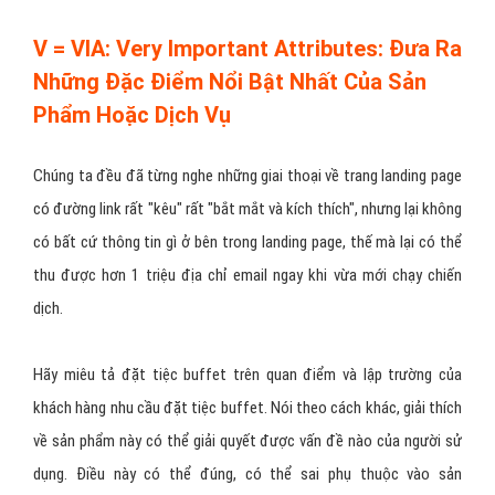
1. Giữ các thông tin ngắn gọn và đảm bảo mọi thứ đặt lên landing
page đặt tiệc buffet đều có một mục đích rõ ràng.
2. Test các nội dung trong form, thời gian điền form, cân đối để
có một form tốt nhất cho khách hàng đặt tiệc buffet và cho công