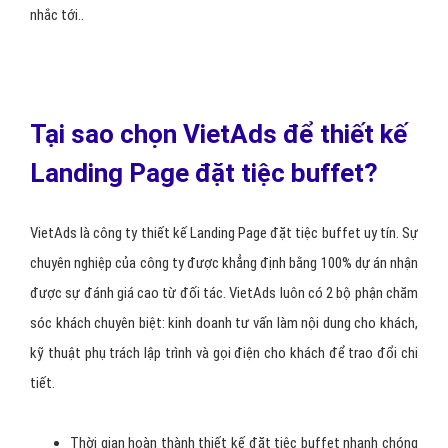
Nếu như bạn dành hơn 30 phút trên Internet, bạn nhiều khả năng sẽ
nhìn thấy những quảng cáo ảnh động đầy kinh khủng. Đừng để
trang landing page đặt tiệc buffet của bạn giống như các quảng
cáo đó
1. Thiết kế sạch sẽ, gọn gàng và tận dụng các khoảng trắng để
người dùng không mỏi mắt, và dễ tiếp cận tới CTA.
2. Font chữ to
sẽ làm cho người dùng dễ dàng đọc hơn, và hiểu
hơn về landing page đặt tiệc buffet của bạn.
3. Sử dụng Video
làm tăng tỉ lệ chuyển đổi lên 80%
Các hình ảnh và video liên quan tới đặt tiệc buffet và khách hàng
sẽ hỗ trợ truyền tải thông điệp của landing page đặt tiệc buffet
tốt hơn