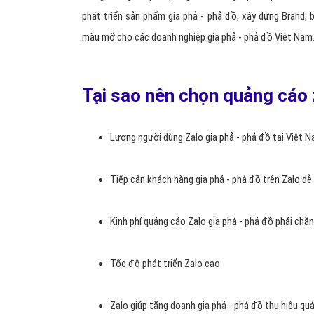
Zalo
là nền tảng nhắn tin gọi điện miễn phí trên di động
này đang thu hút hàng triệu người dùng với số lượng dow
này.
Xu hướng quảng cáo gia phả - phả đồ trên di động 
giúp quảng bá, thúc đẩy thương hiệu, doanh số
bán hàng
thời đại cách mạng công nghiệp 4.0