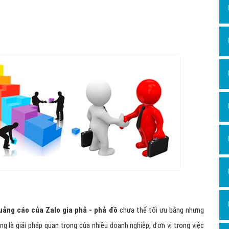
Hỏi đ
Thiết 
Quảng
Quảng
Định n
Nghĩa l
Phần 