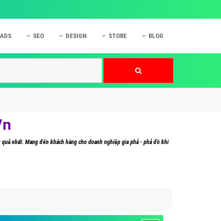
 ADS
SEO
DESIGN
STORE
BLOG
ner
 cáo Mobile
SEO Website
Thiết kế Web
nner
p quảng cáo Instagram
Dịch vụ SEO Website
Thiết kế Website
 cáo Zalo
Hỏi đáp SEO Google
Danh sách Website
 cáo Instagram
Thiết kế Landing Page
Vn
cáo Online
Dịch vụ thiết kế Website
ệu quả nhất. Mang đến khách hàng cho doanh nghiệp gia phả - phả đồ khi
 cáo Skype
Hỏi đáp Website
 cáo TVC
 cáo Cốc Cốc
mềm ứng dụng hay