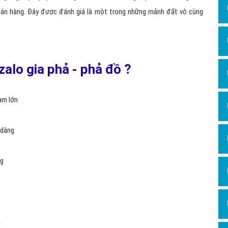
 do
VNG Corporation phát triển cho người Việt
. Hiện nay ứng dụng
nload lớn, hầu như bất kì một thiết bị nào cũng đều sử dụng ứng dụng
là xu hướng của tương lai
, dịch vụ quảng cáo Zalo gia phả - phả đồ
 gia phả - phả đồ trên Zalo
là phương thức kinh doanh mới trong