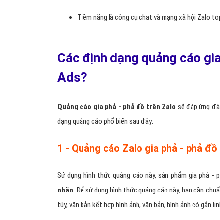
Tiếp cận khách hàng gia phả - phả đồ trên Zalo dễ
Kinh phí quảng cáo Zalo gia phả - phả đồ phải chă
Tốc độ phát triển Zalo cao
Zalo giúp tăng doanh gia phả - phả đồ thu hiệu qu