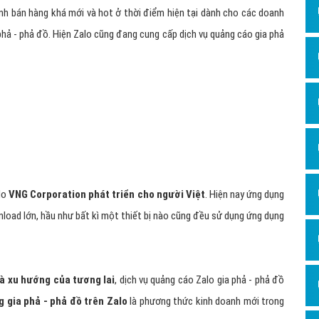
Dịch v
nh bán hàng khá mới và hot ở thời điểm hiện tại dành cho các doanh
Hỏi đ
phả - phả đồ. Hiện Zalo cũng đang cung cấp dịch vụ quảng cáo gia phả
Hỏi đ
Hỏi đá
Hỏi đá
Hỏi đ
Hỏi đá
Hỏi đá
Quảng
Dịch v
Dịch v
Dịch v
Dịch v