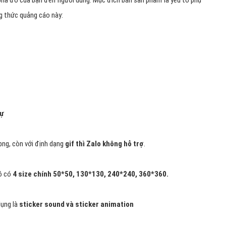
 tiện lợi
ng
đồ trên Zalo như zing
p 1 Việt Nam
 phả - phả đồ phổ biến trên Zalo
 đủ yêu cầu quảng cáo của doanh nghiệp gia phả - phả đồ với 5 định