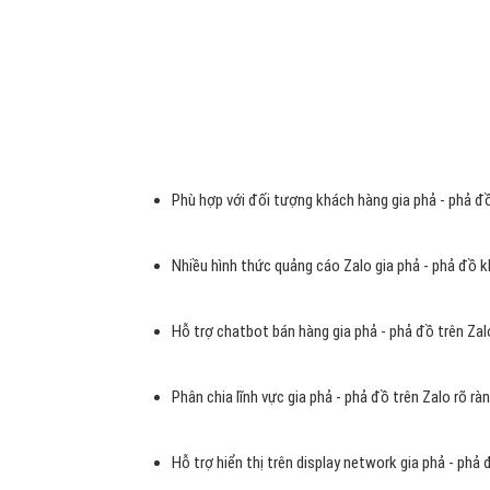
Nếu so sánh với
Google hay Facebook
thì hệ thống
q
trong thời gian qua, quảng cáo Zalo gia phả - phả đồ đa
phát triển sản phẩm gia phả - phả đồ, xây dựng Brand,
màu mỡ cho các doanh nghiệp gia phả - phả đồ Việt Nam
Tại sao nên chọn quảng cáo z
Lượng người dùng Zalo gia phả - phả đồ tại Việt N