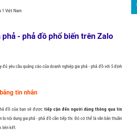
 dàng
ng
ả