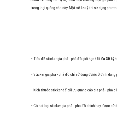
Hỗ trợ chatbot bán hàng gia phả - phả đồ trên Zalo
Phân chia lĩnh vực gia phả - phả đồ trên Zalo rõ rà
Hỗ trợ hiển thị trên display network gia phả - phả 
Tiềm năng là công cụ chat và mạng xã hội Zalo to
Các định dạng quảng cáo gia
Ads?
Quảng cáo gia phả - phả đồ trên Zalo
sẽ đáp ứng đày
dạng quảng cáo phổ biến sau đây: