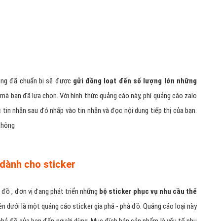
 trẻ
khác nhau