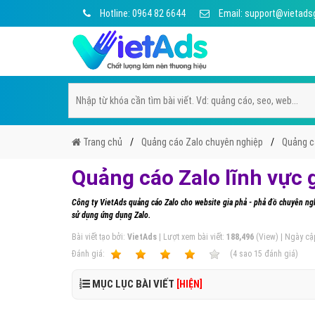
Hotline: 0964 82 6644
Email: support@vietads
Trang chủ
Quảng cáo Zalo chuyên nghiệp
Quảng cá
Quảng cáo Zalo lĩnh vực 
Công ty VietAds quảng cáo Zalo cho website gia phả - phả đồ chuyên ngh
sử dụng ứng dụng Zalo.
Bài viết tạo bởi:
VietAds
| Lượt xem bài viết:
188,496
(View) | Ngày cậ
Ðánh giá:
1
2
3
4
5
(
4
sao
15
đánh giá)
MỤC LỤC BÀI VIẾT
[HIỆN]