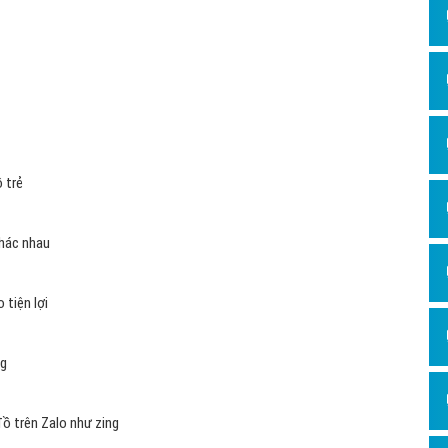
uảng cáo của Zalo gia phả - phả đồ
chưa thể tối ưu bằng nhưng
ng là giải pháp quan trọng của nhiều doanh nghiệp, đơn vị trong việc
 bán hàng. Đây được đánh giá là một trong những mảnh đất vô cùng
.
alo gia phả - phả đồ ?
am lớn