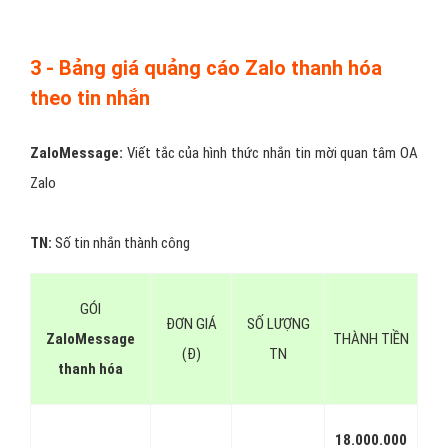
dùng thanh hóa đang dùng nền tảng nào? IOS? Android? hay trên
PC. Tùy vào sản phẩm, tùy vào nhóm đối tượng khách hàng mục
tiêu mà bạn duyết định chọn kiểu target này.
#5:
Tiêu chí khác:
nhắm mục tiêu chi tiết theo Sở Thích, Nhân
Khẩu Học của người xem quảng cáo.
Các bước triển khai quảng cáo
thanh hóa trên Zalo?
Bước 1:
Các bạn cần chuẩn bị cho mình một trang Zalo thanh hóa
Official Acount (OA)