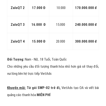
#1:
Target theo Giới Tính:
Chọn giới tính khách hàng thanh hóa
muốn quảng cáo Zalo, đối tượng nhắm đến là Nam hay Nữ.
#2:
Target theo Độ Tuổi
: Bạn có thể chọn độ tuổi khách hàng
thanh hóa muốn quảng cáo nhắm đến. Ví dụ: tuổi từ 18 – 35 hoặc
từ 30 đến 40 tuổi.
#3:
Target theo Địa Điểm:
Bạn muốn quảng cáo thanh hóa của
mình xuất hiện cho người dùng Zalo ở đâu ? HCM? Hà Nội? Đà
Nẵng? Hay Cả Nước? Zalo cho phép chọn tối đa 5 địa điểm.
#4:
Target theo Nền Tảng:
Zalo là ứng dụng di động (đã có trên
PC ), đa phần người dùng đều sử dụng Zalo trên thiết bị di động và
người dùng trên PC đang ngày một tăng. Bạn muốn tiếp cận người