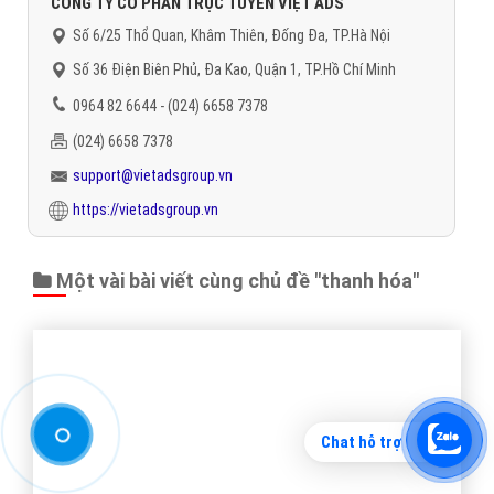
GÓI
ZaloQT
ĐƠN GIÁ (Đ)
SỐ LƯỢNG QT
THÀNH TIỀN
thanh hóa
ZaloQT 1
18.000 Đ
5.000
90.000.000 đ
ZaloQT 2
17.000 Đ
10.000
170.000.000 đ
ZaloQT 3
16.000 Đ
15.000
240.000.000 đ
ZaloQT 4
15.000 Đ
20.000
300.000.000 đ
Chat hỗ trợ
Đối Tượng:
Nam - Nữ, .18 Tuổi, Toàn Quốc