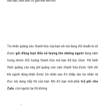
Nam
Các định dạng quảng cáo thanh
hóa phổ biến trên Zalo Ads?
Quảng cáo thanh hóa trên Zalo
sẽ đáp ứng đày đủ yêu cầu
quảng cáo của doanh nghiệp thanh hóa với 5 định dạng quảng cáo
phổ biến sau đây:
1 - Quảng cáo Zalo thanh hóa bằng tin
nhắn
Sử dụng hình thức quảng cáo này, sản phẩm thanh hóa của bạn sẽ
được
tiếp cận đến người dùng thông qua tin nhắn
. Để sử dụng