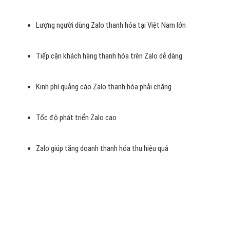
Nếu so sánh với
Google hay Facebook
thì hệ thống
quảng cáo
của Zalo thanh hóa
chưa thể tối ưu bằng nhưng trong thời gian
qua, quảng cáo Zalo thanh hóa đang là giải pháp quan trọng của
nhiều doanh nghiệp, đơn vị trong việc phát triển sản phẩm thanh
hóa, xây dựng Brand, bán hàng. Đây được đánh giá là một trong
những mảnh đất vô cùng màu mỡ cho các doanh nghiệp thanh hóa
Việt Nam.
Tại sao nên chọn quảng cáo zalo
thanh hóa ?
Lượng người dùng Zalo thanh hóa tại Việt Nam lớn
Tiếp cận khách hàng thanh hóa trên Zalo dễ dàng