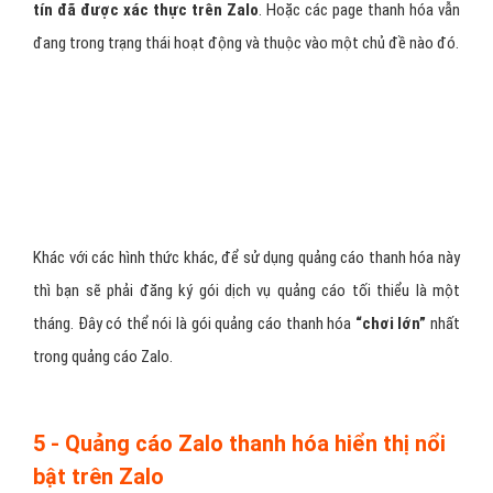
– Sticker thanh hóa chỉ sử dụng được ở định dạng png, còn với
định dạng
gif thì Zalo không hỗ trợ
.
– Kích thước sticker để tối ưu quảng cáo thanh hóa có
4 size
chính 50*50, 130*130, 240*240, 360*360.
– Có hai loại sticker thanh hóa chính hay được sử dụng là
sticker
sound và sticker animation
3 - Quảng cáo Zalo thanh hóa trên trang
nhật ký của người dùng
Như tiêu đề, sử dụng loại quảng cáo thanh hóa này, doanh nghiệp