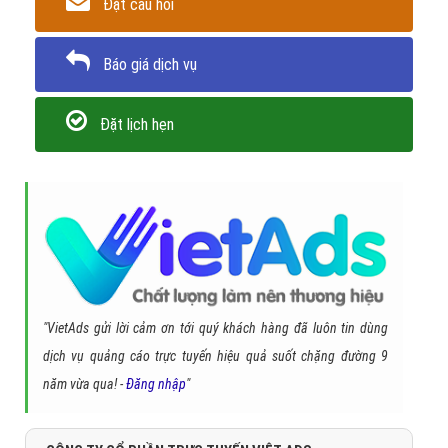
ZaloCPC 4
2.200
20.000 CPC
44.000.000 đ
Khuyến mãi:
Từ gói SWP-02 trở đi,
VietAds tạo OA và viết bài
quảng cáo thanh hóa
MIỄN PHÍ
2 - Bảng giá quảng cáo Zalo thanh hóa
lượt quan tâm
ZaloQT:
Viết tắt của hình thức quảng cáo thanh hóa tăng lượt
quan tâm OA
QT:
Số quan tâm