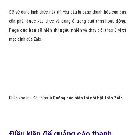
thanh hóa của bạn sẽ xuất hiện khi người dùng
lướt nhật ký.
Hình
thức quảng cáo này có một số đặc điểm như sau:
– Sử dụng
Logo (ảnh đại diện) quảng cáo thanh hóa
có kích
thước không lớn hơn 300*300, định dạng file bắt buộc là png.
– Số ký tự trong phần phụ đề thanh hóa
không lớn hơn 120 ký
tự.
– Banner quảng cáo thanh hóa có hai
kích thước chuẩn là
1200*900 hoặc 1200*675.
– Đoạn mô tả thanh hóa
không lớn hơn 40 ký tự.
– Quảng cáo thanh hóa của bạn có thẻ đi kèm với
nút kêu gọi