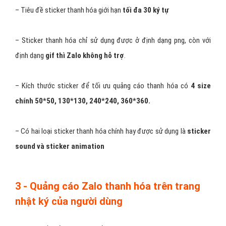
Tin nhắn quảng cáo thanh hóa của bạn với nội dung đã chuẩn bị sẽ
được
gửi đồng loạt đến số lượng lớn những người
dùng nằm
trong nhóm đối tượng thanh hóa mà bạn đã lựa chọn. Với hình
thức quảng cáo này, phí quảng cáo zalo thanh hóa được tính chỉ
khi người dùng nhận được tin nhắn sau đó nhấp vào tin nhắn và
đọc nội dung tiếp thị của bạn. Khi đó bạn mới phải
trả phí cho
Zalo
, còn ngược lại thì không
2 - Quảng cáo Zalo thanh hóa dành cho
sticker