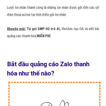
Ở đây có một điểm đáng chú ý đó chính là khi làm quảng cáo
thanh hóa các bạn cần phải
lựa chọn cho mình một hình thức
quảng cáo phù hợp
nhất vì điều này cũng có ý nghĩa quyết định
đến mức độ thành công của của một chiến dịch zalo thanh hóa.
Nếu các bạn chưa biết và khó khăn trong quyết định đưa ra
quyết
định triển khai với hình thức quảng cáo thanh hóa nào
thì
VietAds
sẽ sẵn sàng tư vấn và hỗ trợ các bạn, hãy yên tâm về
vấn đề này
Bảng giá quảng cáo zalo thanh
hóa tại VietAds?