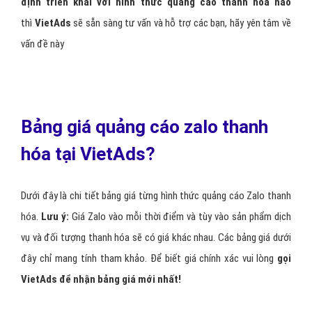
Điều kiện để quảng cáo thanh
hóa trên zalo?
Để được quảng cáo thanh hóa trên Zalo ads bạn cần:
Điều kiện 1:
Bắt buộc phải có
Zalo Page thanh hóa Official
Acount (OA)
Điều kiện 2:
Cập nhật đầy đủ thông tin về
avtata, cover
, thông
tin page thanh hóa,…
Điều kiện 3:
Đăng sản phẩm thanh hóa lên
cửa hàng OA
hoặc
cập nhật bài viết
Điều kiện 4:
Thiết kế
banner và viết nội dung
quảng cáo thanh
hóa theo chuẩn Zalo