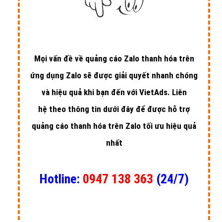
Dưới đây là chi tiết bảng giá từng hình thức quảng cáo Zalo thanh
hóa.
Lưu ý:
Giá Zalo vào mỗi thời điểm và tùy vào sản phẩm dịch
vụ và đối tượng thanh hóa sẽ có giá khác nhau. Các bảng giá dưới
đây chỉ mang tính tham khảo. Để biết giá chính xác vui lòng
gọi
VietAds để nhận bảng giá mới nhất!
1 - Bảng giá quảng cáo Zalo thanh hóa
theo Click - Số nhấp chuột
3 hình thức quảng cáo là: Quảng Cáo Sản Phẩm thanh hóa Trên OA,
Quảng Cáo Website thanh hóa, Quảng Cáo Bài Viết thanh hóa có
cùng 1 mức giá quảng cáo
ZaloCPC:
Viết tắt của 3 hình thức Quảng Cáo Sản Phẩm thanh
hóa Trên OA, Quảng Cáo Web thanh hóa, Quảng Cáo Bài Viết thanh