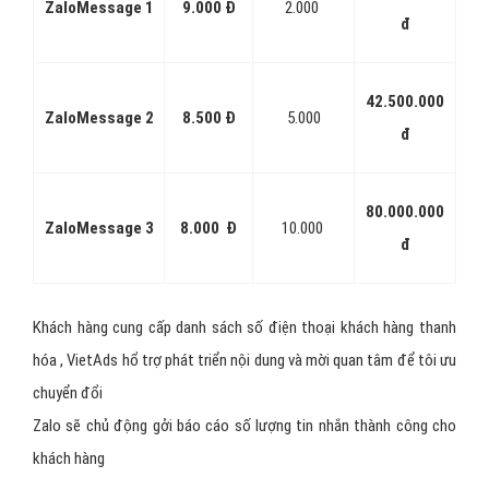
Bước 2:
Cài đặt đầy đủ các thông tin liên hệ, đặt avatar, thiết lập
thông tin của page thanh hóa
Bước 3:
Các bạn cũng có thể tạo cửa hàng ngay trên trang Zalo
OA này và trưng bày các sản phẩm, dịch vụ thanh hóa của mình lên
đây
Bước 4:
Tạo nội dung quảng cáo thanh hóa , thiết các banner, hình
ảnh quảng cáo thanh hóa thu hút sự quan tâm của khách hàng
tiềm năng
Bước 5:
Xác định nhóm đối tượng mục tiêu quảng cáo thanh hóa
và ngay sau đó là setup, chờ phê duyệt để quảng cáo thanh hóa
hiển thị tiếp cận người dùng