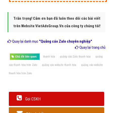
hóa
CPC:
Số nhấp chuột quảng cáo thanh hóa
GÓI
ZaloCPC
ĐƠN GIÁ (Đ)
SỐ LƯỢNG CPC
THÀNH TIỀN
thanh hóa
ZaloCPC 1
2.500
2.000 CPC
5.000.000 đ
ZaloCPC 2
2.400
5.000 CPC
12.000.000 đ
ZaloCPC 3
2.300
10.000 CPC
23.000.000 đ