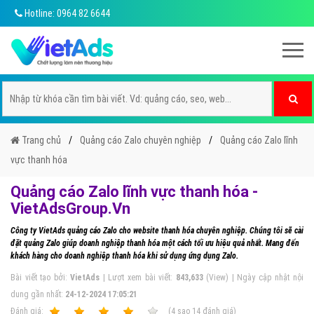
Hotline: 0964 82 6644
Trang chủ
Quảng cáo Zalo chuyên nghiệp
Quảng cáo Zalo lĩnh
vực thanh hóa
Quảng cáo Zalo lĩnh vực thanh hóa -
VietAdsGroup.Vn
Công ty VietAds quảng cáo Zalo cho website thanh hóa chuyên nghiệp. Chúng tôi sẽ cài
đặt quảng Zalo giúp doanh nghiệp thanh hóa một cách tối ưu hiệu quả nhất. Mang đến
khách hàng cho doanh nghiệp thanh hóa khi sử dụng ứng dụng Zalo.
Bài viết tạo bởi:
VietAds
| Lượt xem bài viết:
843,633
(View) | Ngày cập nhật nội
dung gần nhất:
24-12-2024 17:05:21
Ðánh giá:
1
2
3
4
5
(
4
sao
14
đánh giá)