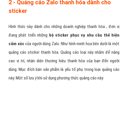
hình thức quảng cáo này, bạn cần chuẩn bị nội dung thanh hóa cần
tiếp thị. Đó có thể là văn bản thuần túy, văn bản kết hợp hình ảnh,
văn bản, hình ảnh có gắn link liên kết.