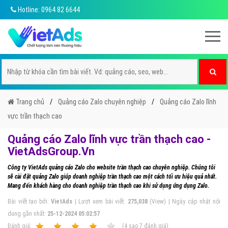
Hotline: 0964 82 6644
Trang chủ
Quảng cáo Zalo chuyên nghiệp
Quảng cáo Zalo lĩnh
vực trần thạch cao
Quảng cáo Zalo lĩnh vực trần thạch cao -
VietAdsGroup.Vn
Công ty VietAds quảng cáo Zalo cho website trần thạch cao chuyên nghiệp. Chúng tôi
sẽ cài đặt quảng Zalo giúp doanh nghiệp trần thạch cao một cách tối ưu hiệu quả nhất.
Mang đến khách hàng cho doanh nghiệp trần thạch cao khi sử dụng ứng dụng Zalo.
Bài viết tạo bởi:
VietAds
| Lượt xem bài viết:
275,038
(View) | Ngày cập nhật nội
dung gần nhất:
25-12-2024 05:02:57
Ðánh giá:
1
2
3
4
5
(
4
sao
7
đánh giá)