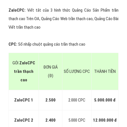
ZaloCPC:
Viết tắt của 3 hình thức Quảng Cáo Sản Phẩm trần
thạch cao Trên OA, Quảng Cáo Web trần thạch cao, Quảng Cáo Bài
Viết trần thạch cao
CPC:
Số nhấp chuột quảng cáo trần thạch cao
GÓI
ZaloCPC
ĐƠN GIÁ
trần thạch
SỐ LƯỢNG CPC
THÀNH TIỀN
(Đ)
cao
ZaloCPC 1
2.500
2.000 CPC
5.000.000 đ
ZaloCPC 2
2.400
5.000 CPC
12.000.000 đ