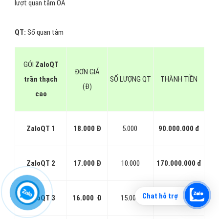
lượt quan tâm OA
QT:
Số quan tâm
GÓI
ZaloQT
ĐƠN GIÁ
trần thạch
SỐ LƯỢNG QT
THÀNH TIỀN
(Đ)
cao
ZaloQT 1
18.000 Đ
5.000
90.000.000 đ
ZaloQT 2
17.000 Đ
10.000
170.000.000 đ
Chat hỗ trợ
ZaloQT 3
16.000 Đ
15.000
240.000.000 đ