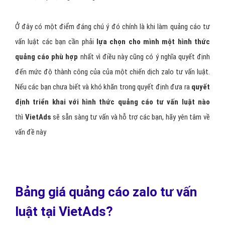
Bước 2:
Cài đặt đầy đủ các thông tin liên hệ, đặt avatar, thiết lập
thông tin của page tư vấn luật
Bước 3:
Các bạn cũng có thể tạo cửa hàng ngay trên trang Zalo
OA này và trưng bày các sản phẩm, dịch vụ tư vấn luật của mình lên
đây
Bước 4:
Tạo nội dung quảng cáo tư vấn luật , thiết các banner,
hình ảnh quảng cáo tư vấn luật thu hút sự quan tâm của khách
hàng tiềm năng
Bước 5:
Xác định nhóm đối tượng mục tiêu quảng cáo tư vấn luật
và ngay sau đó là setup, chờ phê duyệt để quảng cáo tư vấn luật
hiển thị tiếp cận người dùng