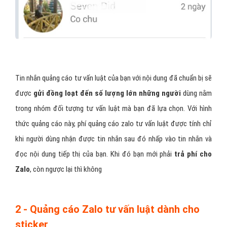
hình thức quảng cáo này, bạn cần chuẩn bị nội dung tư vấn luật cần
tiếp thị. Đó có thể là văn bản thuần túy, văn bản kết hợp hình ảnh,
văn bản, hình ảnh có gắn link liên kết.