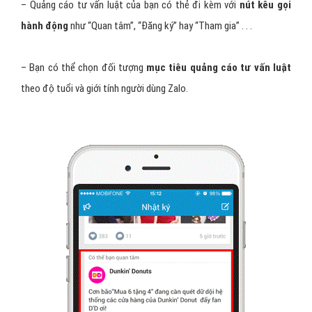
tư vấn luật của bạn sẽ xuất hiện khi người dùng
lướt nhật ký.
Hình
thức quảng cáo này có một số đặc điểm như sau:
– Sử dụng
Logo (ảnh đại diện) quảng cáo tư vấn luật
có kích
thước không lớn hơn 300*300, định dạng file bắt buộc là png.
– Số ký tự trong phần phụ đề tư vấn luật
không lớn hơn 120 ký
tự.
– Banner quảng cáo tư vấn luật có hai
kích thước chuẩn là
1200*900 hoặc 1200*675.
– Đoạn mô tả tư vấn luật
không lớn hơn 40 ký tự.
– Quảng cáo tư vấn luật của bạn có thẻ đi kèm với
nút kêu gọi