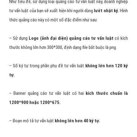
– Sticker tư vấn luật chỉ sử dụng được ở định dạng png, còn với
định dạng
gif thì Zalo không hỗ trợ
.
– Kích thước sticker để tối ưu quảng cáo tư vấn luật có
4 size
chính 50*50, 130*130, 240*240, 360*360.
– Có hai loại sticker tư vấn luật chính hay được sử dụng là
sticker
sound và sticker animation
3 - Quảng cáo Zalo tư vấn luật trên trang
nhật ký của người dùng
Như tiêu đề, sử dụng loại quảng cáo tư vấn luật này, doanh nghiệp