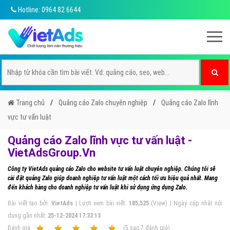
Hotline: 0964 82 6644
Trang chủ
Quảng cáo Zalo chuyên nghiệp
Quảng cáo Zalo lĩnh
vực tư vấn luật
Quảng cáo Zalo lĩnh vực tư vấn luật -
VietAdsGroup.Vn
Công ty VietAds quảng cáo Zalo cho website tư vấn luật chuyên nghiệp. Chúng tôi sẽ
cài đặt quảng Zalo giúp doanh nghiệp tư vấn luật một cách tối ưu hiệu quả nhất. Mang
đến khách hàng cho doanh nghiệp tư vấn luật khi sử dụng ứng dụng Zalo.
Bài viết tạo bởi:
VietAds
| Lượt xem bài viết:
185,525
(View) | Ngày cập nhật nội
dung gần nhất:
25-12-2024 17:33:13
Ðánh giá:
1
2
3
4
5
(
5
sao
7
đánh giá)