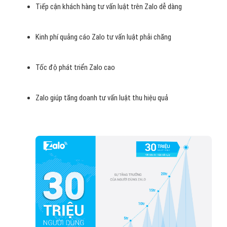
Nếu so sánh với
Google hay Facebook
thì hệ thống
quảng cáo
của Zalo tư vấn luật
chưa thể tối ưu bằng nhưng trong thời gian
qua, quảng cáo Zalo tư vấn luật đang là giải pháp quan trọng của
nhiều doanh nghiệp, đơn vị trong việc phát triển sản phẩm tư vấn
luật, xây dựng Brand, bán hàng. Đây được đánh giá là một trong
những mảnh đất vô cùng màu mỡ cho các doanh nghiệp tư vấn
luật Việt Nam.
Tại sao nên chọn quảng cáo zalo
tư vấn luật ?
Lượng người dùng Zalo tư vấn luật tại Việt Nam lớn
Tiếp cận khách hàng tư vấn luật trên Zalo dễ dàng