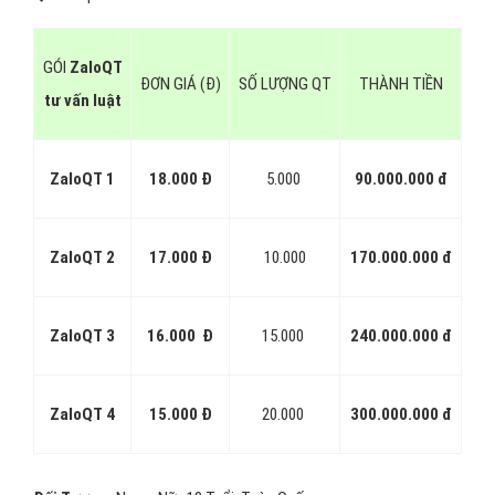
ZaloCPC 4
2.200
20.000 CPC
44.000.000 đ
Khuyến mãi:
Từ gói SWP-02 trở đi,
VietAds tạo OA và viết bài
quảng cáo tư vấn luật
MIỄN PHÍ
2 - Bảng giá quảng cáo Zalo tư vấn luật
lượt quan tâm
ZaloQT:
Viết tắt của hình thức quảng cáo tư vấn luật tăng lượt
quan tâm OA
QT:
Số quan tâm