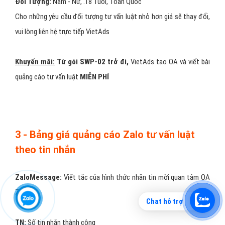
GÓI
ZaloQT
ĐƠN GIÁ (Đ)
SỐ LƯỢNG QT
THÀNH TIỀN
tư vấn luật
ZaloQT 1
18.000 Đ
5.000
90.000.000 đ
ZaloQT 2
17.000 Đ
10.000
170.000.000 đ
ZaloQT 3
16.000 Đ
15.000
240.000.000 đ
ZaloQT 4
15.000 Đ
20.000
300.000.000 đ
Chat hỗ trợ
Đối Tượng:
Nam - Nữ, .18 Tuổi, Toàn Quốc