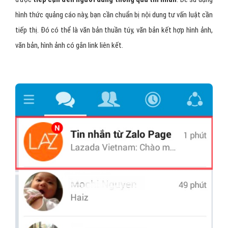
Nam
Các định dạng quảng cáo tư vấn
luật phổ biến trên Zalo Ads?
Quảng cáo tư vấn luật trên Zalo
sẽ đáp ứng đày đủ yêu cầu
quảng cáo của doanh nghiệp tư vấn luật với 5 định dạng quảng cáo
phổ biến sau đây:
1 - Quảng cáo Zalo tư vấn luật bằng tin
nhắn
Sử dụng hình thức quảng cáo này, sản phẩm tư vấn luật của bạn sẽ
được
tiếp cận đến người dùng thông qua tin nhắn
. Để sử dụng