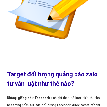
Điều kiện 5:
Mô tả nhóm
đối tượng khách hàng tư vấn luật
mục tiêu cần nhắm đến
Điều kiện 6:
Tuân thủ
chính sách quảng cáo tư vấn luật của
Zalo
và cung cấp đầy đủ các chứng từ/giấy phép của sản phẩm
quảng cáo để quảng cáo tư vấn luật được duyệt.