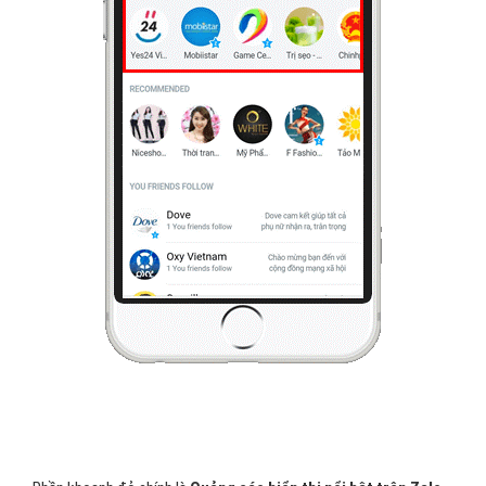
5 - Quảng cáo Zalo tư vấn luật hiển thị nổi
bật trên Zalo
Để sử dụng hình thức này thì yêu cầu là page tư vấn luật của bạn
cần phải được xác thực và đang ở trong quá trình hoạt động.
Page của bạn sẽ hiển thị ngẫu nhiên
và thay đổi theo 6 vị trí
mặc định của Zalo.