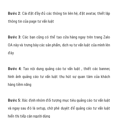
dùng tư vấn luật đang dùng nền tảng nào? IOS? Android? hay trên
PC. Tùy vào sản phẩm, tùy vào nhóm đối tượng khách hàng mục
tiêu mà bạn duyết định chọn kiểu target này.
#5:
Tiêu chí khác:
nhắm mục tiêu chi tiết theo Sở Thích, Nhân
Khẩu Học của người xem quảng cáo.
Các bước triển khai quảng cáo tư
vấn luật trên Zalo?
Bước 1:
Các bạn cần chuẩn bị cho mình một trang Zalo tư vấn luật
Official Acount (OA)