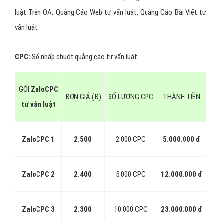
Dưới đây là chi tiết bảng giá từng hình thức quảng cáo Zalo tư vấn
luật.
Lưu ý:
Giá Zalo vào mỗi thời điểm và tùy vào sản phẩm dịch
vụ và đối tượng tư vấn luật sẽ có giá khác nhau. Các bảng giá dưới
đây chỉ mang tính tham khảo. Để biết giá chính xác vui lòng
gọi
VietAds để nhận bảng giá mới nhất!
1 - Bảng giá quảng cáo Zalo tư vấn luật
theo Click - Số nhấp chuột
3 hình thức quảng cáo là: Quảng Cáo Sản Phẩm tư vấn luật Trên
OA, Quảng Cáo Website tư vấn luật, Quảng Cáo Bài Viết tư vấn
luật có cùng 1 mức giá quảng cáo
ZaloCPC:
Viết tắt của 3 hình thức Quảng Cáo Sản Phẩm tư vấn
luật Trên OA, Quảng Cáo Web tư vấn luật, Quảng Cáo Bài Viết tư