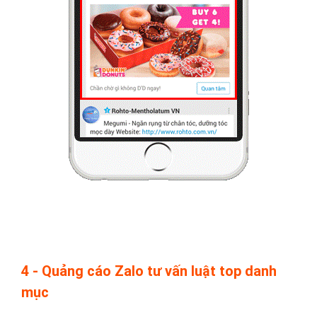
hành động
như “Quan tâm”, “Đăng ký” hay “Tham gia” . . .
– Bạn có thể chọn đối tượng
mục tiêu quảng cáo tư vấn luật
theo độ tuổi và giới tính người dùng Zalo.