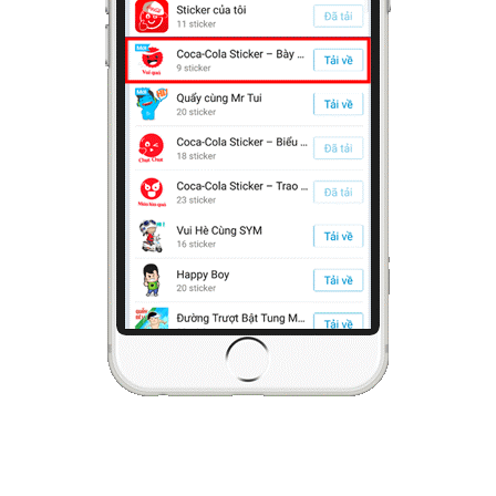
Hình thức này dành cho những doanh nghiệp tư vấn luật , đơn vị
đang phát triển những
bộ sticker phục vụ nhu cầu thể hiện
cảm xúc
của người dùng Zalo. Như hình minh họa bên dưới là một
quảng cáo sticker tư vấn luật. Quảng cáo loại này nhằm để nâng
cao vị trí, nhận diện thương hiệu tư vấn luật của bạn đến người
dùng. Mục đích bán sản phẩm là yếu tố phụ trong loại quảng cáo
này. Một số lưu ý khi sử dụng phương thức quảng cáo này: