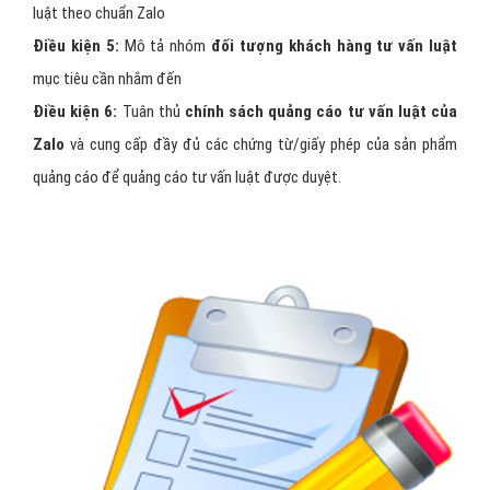
Điều kiện để quảng cáo tư vấn
luật trên zalo?
Để được quảng cáo tư vấn luật trên Zalo ads bạn cần:
Điều kiện 1:
Bắt buộc phải có
Zalo Page tư vấn luật Official
Acount (OA)
Điều kiện 2:
Cập nhật đầy đủ thông tin về
avtata, cover
, thông
tin page tư vấn luật,…
Điều kiện 3:
Đăng sản phẩm tư vấn luật lên
cửa hàng OA
hoặc
cập nhật bài viết
Điều kiện 4:
Thiết kế
banner và viết nội dung
quảng cáo tư vấn
luật theo chuẩn Zalo