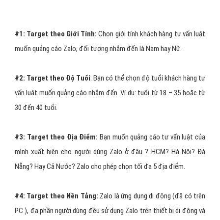
định của Zalo người dùng có nhu cầu tư vấn luật, họ mới click vào
quảng cáo tư vấn luật để xem nên phần target Zalo không xây
dựng chi tiết như Facebook mà hầu như chỉ nhắm chọn những yếu
tố cơ bản nhất.