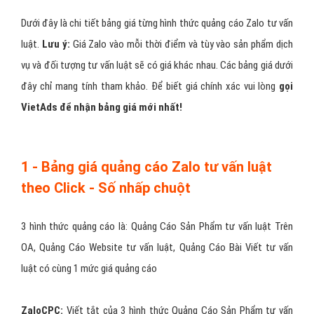
Ở đây có một điểm đáng chú ý đó chính là khi làm quảng cáo tư
vấn luật các bạn cần phải
lựa chọn cho mình một hình thức
quảng cáo phù hợp
nhất vì điều này cũng có ý nghĩa quyết định
đến mức độ thành công của của một chiến dịch zalo tư vấn luật.
Nếu các bạn chưa biết và khó khăn trong quyết định đưa ra
quyết
định triển khai với hình thức quảng cáo tư vấn luật nào
thì
VietAds
sẽ sẵn sàng tư vấn và hỗ trợ các bạn, hãy yên tâm về
vấn đề này
Bảng giá quảng cáo zalo tư vấn
luật tại VietAds?