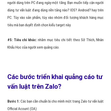
#1:
Target theo Giới Tính:
Chọn giới tính khách hàng tư vấn luật
muốn quảng cáo Zalo, đối tượng nhắm đến là Nam hay Nữ.
#2:
Target theo Độ Tuổi
: Bạn có thể chọn độ tuổi khách hàng tư
vấn luật muốn quảng cáo nhắm đến. Ví dụ: tuổi từ 18 – 35 hoặc từ
30 đến 40 tuổi.
#3:
Target theo Địa Điểm:
Bạn muốn quảng cáo tư vấn luật của
mình xuất hiện cho người dùng Zalo ở đâu ? HCM? Hà Nội? Đà
Nẵng? Hay Cả Nước? Zalo cho phép chọn tối đa 5 địa điểm.
#4:
Target theo Nền Tảng:
Zalo là ứng dụng di động (đã có trên
PC ), đa phần người dùng đều sử dụng Zalo trên thiết bị di động và
người dùng trên PC đang ngày một tăng. Bạn muốn tiếp cận người