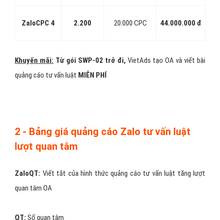
vấn luật
CPC:
Số nhấp chuột quảng cáo tư vấn luật
GÓI
ZaloCPC
ĐƠN GIÁ (Đ)
SỐ LƯỢNG CPC
THÀNH TIỀN
tư vấn luật
ZaloCPC 1
2.500
2.000 CPC
5.000.000 đ
ZaloCPC 2
2.400
5.000 CPC
12.000.000 đ
ZaloCPC 3
2.300
10.000 CPC
23.000.000 đ