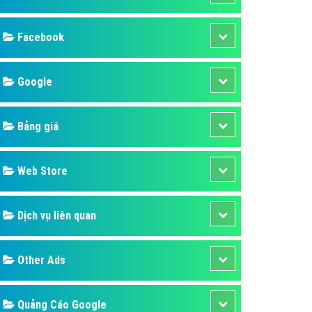
ụ Domain & Hosting
áp phần mềm
áp quảng cáo TVC
p quảng cáo mobile
p quảng cáo Online
áp quảng cáo Skype
p Domain & Hosting
Design
p viết bài Marketing
 cáo Youtube
SEO
ụ quảng cáo Youtube
ụ quảng cáo Cốc Cốc
Banner
ụ quảng cáo Tiktok
Facebook
ụ quảng cáo Zalo