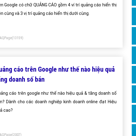
Dịch v
ên Google có chữ QUẢNG CÁO gồm 4 ví trí quảng cáo hiển thị
Hỏi đ
ên cùng và 3 vị trí quảng cáo hiển thị dưới cùng.
Hỏi đ
Hỏi đá
FAQPage
(13159)
Hỏi đá
Hỏi đ
Hỏi đá
uảng cáo trên Google như thế nào hiệu quả
Hỏi đá
ăng doanh số bán
Quảng
ảng cáo trên google như thế nào hiệu quả & tăng doanh số
Dịch v
n? Dành cho các doanh nghiệp kinh doanh online đạt Hiệu
Dịch v
ả cao?
Dịch v
Dịch v
FAQPage
(2007)