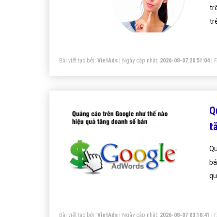
tr
tr
Bài viết tạo bởi:
VietAds
| Ngày cập nhật:
2026-08-07 20:51:04
|
Q
t
Qu
bá
qu
Bài viết tạo bởi:
VietAds
| Ngày cập nhật:
2026-08-07 03:18:41
|