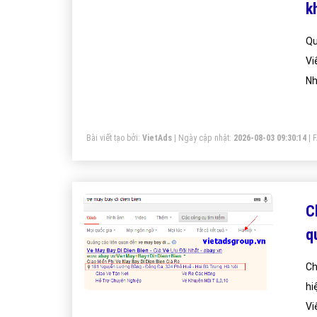
k
Qu
Vi
Nh
Bài viết tạo bởi:
VietAds
| Ngày cập nhật:
2026-08-03 09:30:14
|
C
q
Ch
hi
Vi