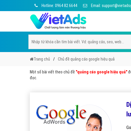
Hotline: 0964 82 6644
Email: support@vietads
Trang chủ
Chủ đề quảng cáo google hiệu quả
Một số bài viết theo chủ đề
"quảng cáo google hiệu quả"
đư
đọc.
D
l
Go