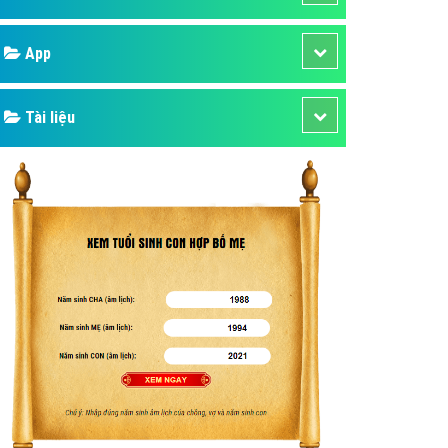
áp quảng cáo Youtube
Google
kế ứng dụng
 cáo Cốc Cốc hiệu quả
Bảng giá
 cáo Zalo chuyên nghiệp
ghĩa
Web Store
à gì
Dịch vụ liên quan
mềm ứng dụng hay
Other Ads
Quảng Cáo Google
App