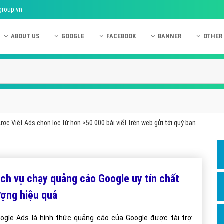
group.vn
ABOUT US
GOOGLE
FACEBOOK
BANNER
OTHER
Giới thiệu công ty Việt Ads
Kinh nghiệm quảng cáo Google
Kinh nghiệm quảng cáo Facebook
Dịch vụ quảng cáo Ban
Quảng
Hướng dẫn thanh toán Việt Ads
Kiến thức quảng cáo Google
Dịch vụ quảng cáo Facebook
Hỏi đáp quảng cáo Ba
Hỏi đá
Chính sách bảo mật Việt Ads
Dịch vụ quảng cáo Google
Kiến thức quảng cáo Facebook
Quảng cáo Banner
Quảng
Chính sách bảo hành & bảo trì Việt Ads
Quảng cáo Google Adwords
Quảng cáo Facebook
Quảng
ợc Việt Ads chọn lọc từ hơn >50.000 bài viết trên web gửi tới quý bạn
Liên hệ Việt Ads
Các hình thức quảng cáo Google
Hỏi đáp Facebook
Quảng 
Chính sách đại lý Việt Ads
Hướng dẫn chạy quảng cáo Google
Quảng
Tiện ích mở rộng quảng cáo Google
Quảng
ịch vụ chạy quảng cáo Google uy tín chất
Hỏi đáp Google
Quảng
ượng hiệu quả
Phần 
ogle Ads là hình thức quảng cáo của Google được tài trợ