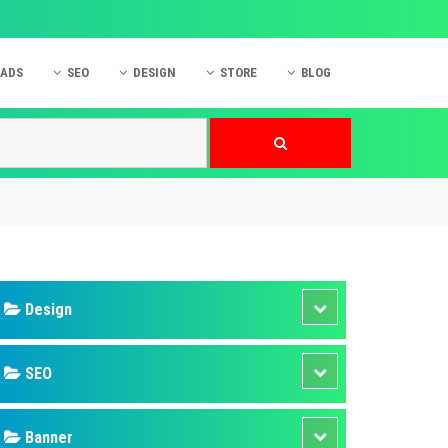
 ADS
SEO
DESIGN
STORE
BLOG
ner
 cáo Mobile
SEO Website
Thiết kế Web
nner
p quảng cáo Instagram
Dịch vụ SEO Website
Thiết kế Website
 cáo Zalo
Hỏi đáp SEO Google
Danh sách Website
 cáo Instagram
Thiết kế Landing Page
cáo Online
Dịch vụ thiết kế Website
 cáo Skype
Hỏi đáp Website
 cáo TVC
 cáo Cốc Cốc
mềm ứng dụng hay