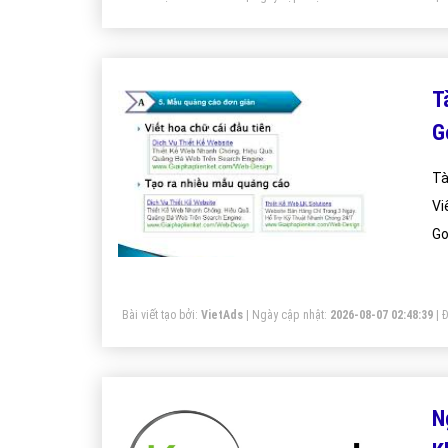
T
G
Tà
Vi
Go
Bài viết tạo bởi:
VietAds
| Ngày cập nhật:
2026-08-07 02:48:39
|
Đ
N