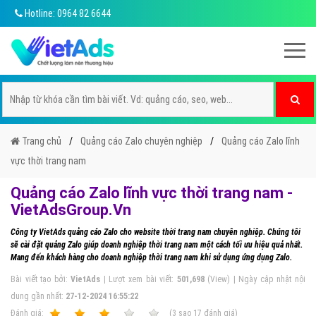
Hotline: 0964 82 6644
Trang chủ
Quảng cáo Zalo chuyên nghiệp
Quảng cáo Zalo lĩnh
vực thời trang nam
Quảng cáo Zalo lĩnh vực thời trang nam -
VietAdsGroup.Vn
Công ty VietAds quảng cáo Zalo cho website thời trang nam chuyên nghiệp. Chúng tôi
sẽ cài đặt quảng Zalo giúp doanh nghiệp thời trang nam một cách tối ưu hiệu quả nhất.
Mang đến khách hàng cho doanh nghiệp thời trang nam khi sử dụng ứng dụng Zalo.
Bài viết tạo bởi:
VietAds
| Lượt xem bài viết:
501,698
(View) | Ngày cập nhật nội
dung gần nhất:
27-12-2024 16:55:22
Ðánh giá:
1
2
3
4
5
(
3
sao
17
đánh giá)