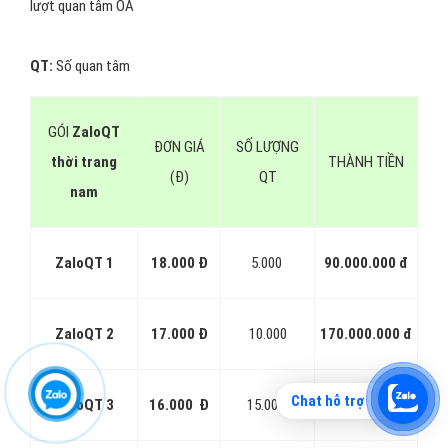
lượt quan tâm OA
QT:
Số quan tâm
GÓI
ZaloQT
ĐƠN GIÁ
SỐ LƯỢNG
thời trang
THÀNH TIỀN
(Đ)
QT
nam
ZaloQT 1
18.000 Đ
5.000
90.000.000 đ
ZaloQT 2
17.000 Đ
10.000
170.000.000 đ
Chat hỗ trợ
ZaloQT 3
16.000 Đ
15.000
240.000.000 đ