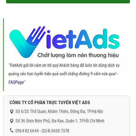
"VietAds gửi lời cảm ơn tới quý khách hàng đã luôn tin dùng dịch vụ
quảng cáo trực tuyến hiệu quả suốt chặng đường 9 năm vừa qua! -
FAQPage
"
CÔNG TY CỔ PHẦN TRỰC TUYẾN VIỆT ADS
Số 6/25 Thổ Quan, Khâm Thiên, Đống Đa, TP.Hà Nội
Số 36 Điện Biên Phủ, Đa Kao, Quận 1, TP.Hồ Chí Minh
0964 82 6644 - (024) 6658 7378