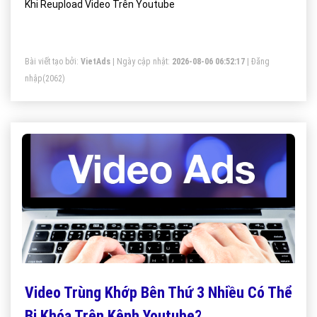
Khi Reupload Video Trên Youtube
Bài viết tạo bởi:
VietAds
| Ngày cập nhật:
2026-08-06 06:52:17
|
Đăng
nhập
(2062)
Video Trùng Khớp Bên Thứ 3 Nhiều Có Thể
Bị Khóa Trên Kênh Youtube?