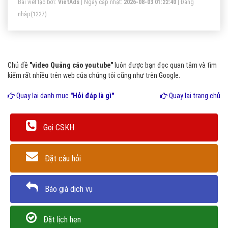
Bài viết tạo bởi:
VietAds
| Ngày cập nhật:
2026-08-03 01:22:40
|
Đăng
nhập
(1227)
Chủ đề
"video Quảng cáo youtube"
luôn được bạn đọc quan tâm và tìm
kiếm rất nhiều trên web của chúng tôi cũng như trên Google.
Quay lại danh mục
"Hỏi đáp là gì"
Quay lại trang chủ
Gọi CSKH
Đặt câu hỏi
Báo giá dịch vụ
Đặt lịch hẹn