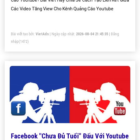
Cáo Youtube? Bài Viết Hay Chia Sẻ Cách Tạo Liên Kết Giữa
Các Video Tăng View Cho Kênh Quảng Cáo Youtube
Bài viết tạo bởi:
VietAds
| Ngày cập nhật:
2026-08-04 21:45:35
|
Đăng
nhập
(1472)
Facebook "Chưa Đủ Tuổi" Đấu Với Youtube