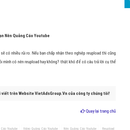
 Bạn Nên Quảng Cáo Youtube
n sẽ có nhiều rủi ro. Nếu bạn chấp nhận theo nghiệp reupload thì cũng
ỏi mình có nên reupload hay không? thật khó để có câu trả lời cụ thể
i viết trên Website VietAdsGroup.Vn của công ty chúng tôi!
Quay lại trang chủ
 Cáo Youtube
Video Quảng Cáo Youtube
Nên Quảng Cáo Youtube
Reupload