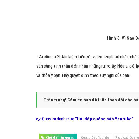
H
ình 3: Vì Sao
- Ai cũng biết khi kiếm tiền với video reupload chắc chắ
sẵn sàng tinh thần đón nhận những rủi ro ấy. Nếu ai đó h
và thỏa ý bạn. Hãy quyết định theo suy nghĩ của bạn.
Trân trọng! Cảm ơn bạn đã luôn theo dõi các bà
Quay lại danh mục
"Hỏi đáp quảng cáo Youtube"
Chủ đề liên quan:
Quảng Cáo Youtube
Reupload Quảng