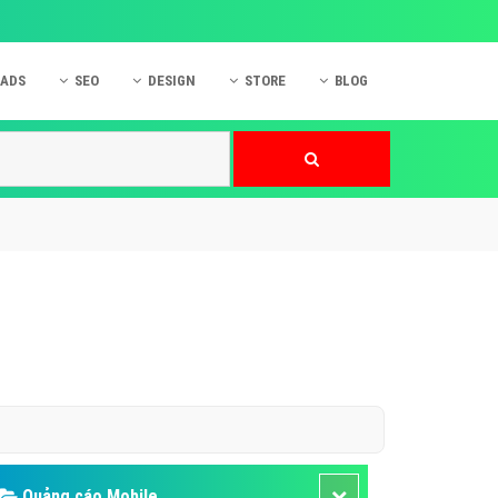
 ADS
SEO
DESIGN
STORE
BLOG
ner
 cáo Mobile
SEO Website
Thiết kế Web
nner
p quảng cáo Instagram
Dịch vụ SEO Website
Thiết kế Website
 cáo Zalo
Hỏi đáp SEO Google
Danh sách Website
 cáo Instagram
Thiết kế Landing Page
cáo Online
Dịch vụ thiết kế Website
 cáo Skype
Hỏi đáp Website
 cáo TVC
 cáo Cốc Cốc
mềm ứng dụng hay
Quảng cáo Mobile