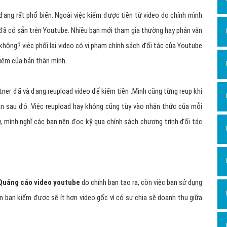
Dịch v
đang rất phổ biến. Ngoài việc kiếm được tiền từ video do chính mình
Hỏi đ
o đã có sẵn trên Youtube. Nhiều bạn mới tham gia thường hay phân vân
Hỏi đ
không? việc phối lại video có vi phạm chính sách đối tác của Youtube
Hỏi đá
hiệm của bản thân mình.
Hỏi đá
tner đã và đang reupload video để kiếm tiền .Mình cũng từng reup khi
Hỏi đ
n sau đó. Việc reupload hay không cũng tùy vào nhận thức của mỗi
Hỏi đá
ày, mình nghĩ các bạn nên đọc kỹ qua chính sách chương trình đối tác
Hỏi đá
Quảng
Dịch v
Quảng cáo video youtube
do chính bạn tạo ra, còn việc bạn sử dụng
Dịch v
ền bạn kiếm được sẽ ít hơn video gốc vì có sự chia sẽ doanh thu giữa
Dịch v
Dịch v