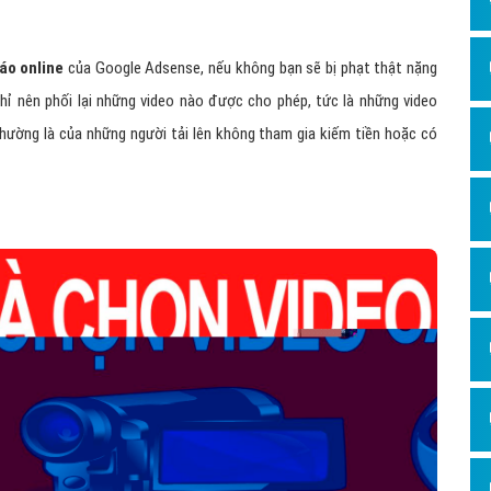
Hỏi đ
Thiết 
áo online
của Google Adsense, nếu không bạn sẽ bị phạt thật nặng
chỉ nên phối lại những video nào được cho phép, tức là những video
Quảng
ường là của những người tải lên không tham gia kiếm tiền hoặc có
Quảng
Định n
Nghĩa l
Phần 