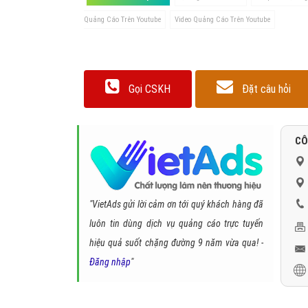
Quảng Cáo Trên Youtube
Video Quảng Cáo Trên Youtube
Gọi CSKH
Đặt câu hỏi
CÔ
"VietAds gửi lời cảm ơn tới quý khách hàng đã
luôn tin dùng dịch vụ quảng cáo trực tuyến
hiệu quả suốt chặng đường 9 năm vừa qua! -
Đăng nhập
"