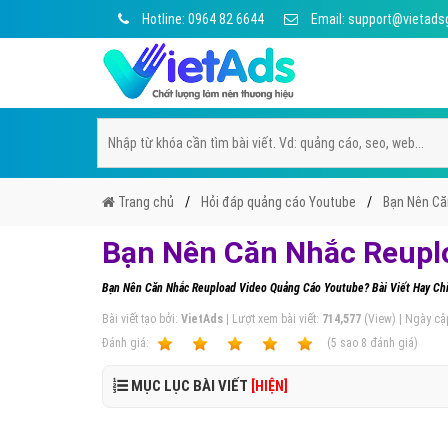
Hotline: 0964 82 6644
Email: support@vietads
Trang chủ
Hỏi đáp quảng cáo Youtube
Bạn Nên Că
Bạn Nên Căn Nhắc Reupl
Bạn Nên Căn Nhắc Reupload Video Quảng Cáo Youtube? Bài Viết Hay Ch
Bài viết tạo bởi:
VietAds
| Lượt xem bài viết:
714,577
(View) | Ngày cậ
Ðánh giá:
1
2
3
4
5
(
5
sao
8
đánh giá)
MỤC LỤC BÀI VIẾT
[HIỆN]