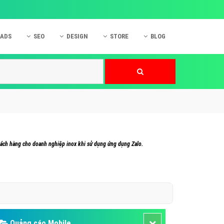
 ADS
SEO
DESIGN
STORE
BLOG
ner
 cáo Mobile
SEO Website
Thiết kế Web
nner
p quảng cáo Instagram
Dịch vụ SEO Website
Thiết kế Website
 cáo Zalo
Hỏi đáp SEO Google
Danh sách Website
 cáo Instagram
Thiết kế Landing Page
cáo Online
Dịch vụ thiết kế Website
hách hàng cho doanh nghiệp inox khi sử dụng ứng dụng Zalo.
 cáo Skype
Hỏi đáp Website
 cáo TVC
 cáo Cốc Cốc
mềm ứng dụng hay
Quảng cáo Mobile