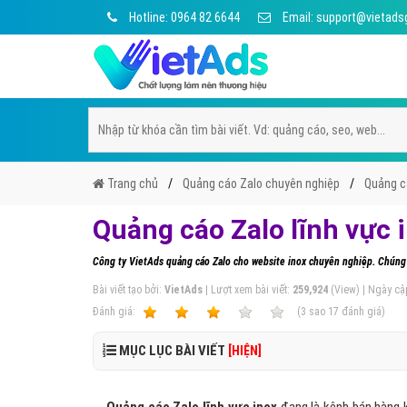
Hotline: 0964 82 6644
Email: support@vietads
Trang chủ
Quảng cáo Zalo chuyên nghiệp
Quảng cá
Quảng cáo Zalo lĩnh vực 
Công ty VietAds quảng cáo Zalo cho website inox chuyên nghiệp. Chúng 
Bài viết tạo bởi:
VietAds
| Lượt xem bài viết:
259,924
(View) | Ngày cậ
Ðánh giá:
1
2
3
4
5
(
3
sao
17
đánh giá)
MỤC LỤC BÀI VIẾT
[HIỆN]