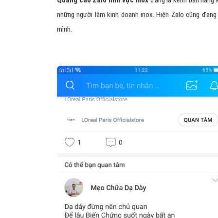
Quảng cáo Zalo lĩnh vực inox
đang là kênh bán hàng k
những người làm kinh doanh inox. Hiện Zalo cũng đang 
mình.