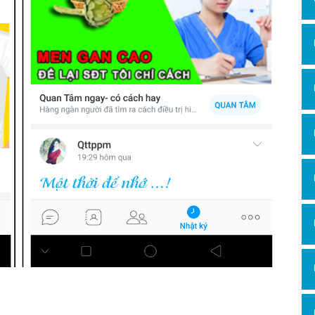
Hỏi đ
Thiết 
Quảng
Quảng
Định n
Nghĩa l
Phần 