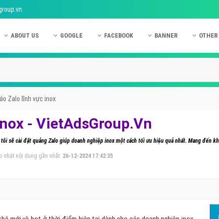
group.vn
ABOUT US
GOOGLE
FACEBOOK
BANNER
OTHER
Giới thiệu công ty Việt Ads
Kinh nghiệm quảng cáo Google
Kinh nghiệm quảng cáo Facebook
Dịch vụ quảng cáo Ban
Quảng
Hướng dẫn thanh toán Việt Ads
Kiến thức quảng cáo Google
Dịch vụ quảng cáo Facebook
Hỏi đáp quảng cáo Ba
Hỏi đá
Chính sách bảo mật Việt Ads
Dịch vụ quảng cáo Google
Kiến thức quảng cáo Facebook
Quảng cáo Banner
Quảng
o Zalo lĩnh vực inox
Chính sách bảo hành & bảo trì Việt Ads
Quảng cáo Google Adwords
Quảng cáo Facebook
Quảng
inox - VietAdsGroup.Vn
Liên hệ Việt Ads
Các hình thức quảng cáo Google
Hỏi đáp Facebook
Quảng 
tôi sẽ cài đặt quảng Zalo giúp doanh nghiệp inox một cách tối ưu hiệu quả nhất. Mang đến k
Chính sách đại lý Việt Ads
Hướng dẫn chạy quảng cáo Google
Quảng
p nhật nội dung gần nhất:
26-12-2024 17:42:35
Tiện ích mở rộng quảng cáo Google
Quảng
Hỏi đáp Google
Quảng
Phần 