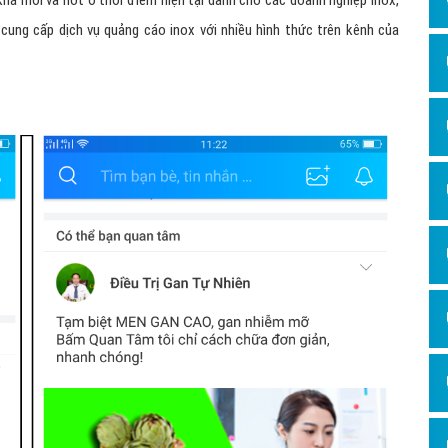
há mới và hot ở thời điểm hiện tại dành cho các doanh nghiệp inox,
Dịch v
cung cấp dịch vụ quảng cáo inox với nhiều hình thức trên kênh của
Hỏi đ
Hỏi đ
Hỏi đá
Hỏi đá
Hỏi đ
Hỏi đá
Hỏi đá
Quảng
Dịch v
Dịch v
Dịch v
Dịch v