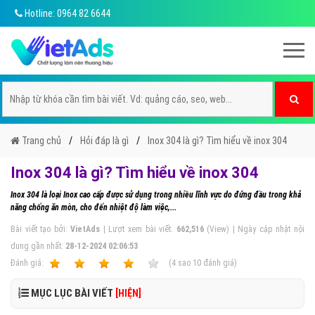
Hotline: 0964 82 6644
Trang chủ
Hỏi đáp là gì
Inox 304 là gì? Tìm hiểu về inox 304
Inox 304 là gì? Tìm hiểu về inox 304
Inox 304 là loại Inox cao cấp được sử dụng trong nhiều lĩnh vực do đứng đầu trong khả
năng chống ăn mòn, cho đến nhiệt độ làm việc,...
Bài viết tạo bởi:
VietAds
| Lượt xem bài viết:
662,516
(View) | Ngày cập nhật nội
dung gần nhất:
28-12-2024 02:06:53
Ðánh giá:
1
2
3
4
5
(
4
sao
10
đánh giá)
MỤC LỤC BÀI VIẾT
[HIỆN]