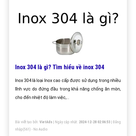
Inox 304 là gì? Tìm hiểu về inox 304
Inox 304 là loại Inox cao cấp được sử dụng trong nhiều
lĩnh vực do đứng đầu trong khả năng chống ăn mòn,
cho đến nhiệt độ làm việc,...
Bài viết tạo bởi:
VietAds
| Ngày cập nhật:
2024-12-28 02:06:53
|
Đăng
nhập
(561) - No Audio