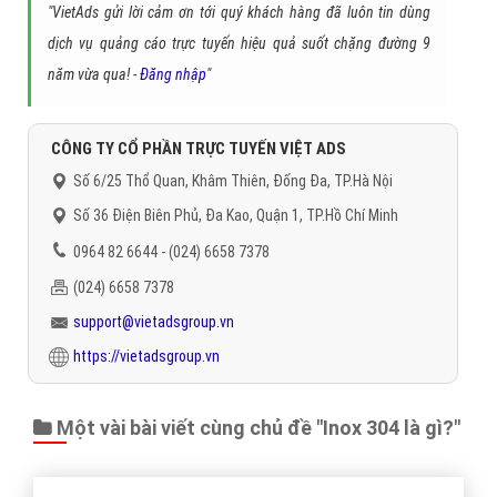
"VietAds gửi lời cảm ơn tới quý khách hàng đã luôn tin dùng
dịch vụ quảng cáo trực tuyến hiệu quả suốt chặng đường 9
năm vừa qua! -
Đăng nhập
"
CÔNG TY CỔ PHẦN TRỰC TUYẾN VIỆT ADS
Số 6/25 Thổ Quan, Khâm Thiên, Đống Đa, TP.Hà Nội
Số 36 Điện Biên Phủ, Đa Kao, Quận 1, TP.Hồ Chí Minh
0964 82 6644 - (024) 6658 7378
(024) 6658 7378
support@vietadsgroup.vn
https://vietadsgroup.vn
Một vài bài viết cùng chủ đề "Inox 304 là gì?"