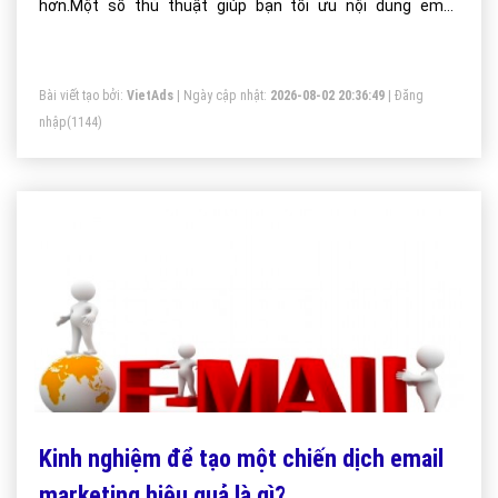
hơn.Một số thủ thuật giúp bạn tối ưu nội dung email
marketing
Bài viết tạo bởi:
VietAds
| Ngày cập nhật:
2026-08-02 20:36:49
|
Đăng
nhập
(1144)
Kinh nghiệm để tạo một chiến dịch email
marketing hiệu quả là gì?