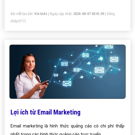
Bài viết tạo bởi:
VietAds
| Ngày cập nhật:
2026-08-07 00:01:09
|
Đăng
nhập
(917)
Lợi ích từ Email Marketing
Email marketing là hình thức quảng cáo có chi phí thấp
nhất trong các hình thức quảng cáo trực tuyến.