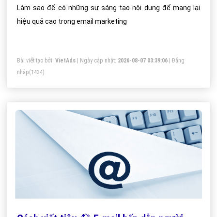
Làm sao để có những sự sáng tạo nội dung để mang lại
hiệu quả cao trong email marketing
Bài viết tạo bởi:
VietAds
| Ngày cập nhật:
2026-08-07 03:39:06
|
Đăng
nhập
(1434)