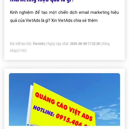
Kinh nghiệm để tạo một chiến dịch email marketing hiệu
quả của VietAds là gì? Xin VietAds chia sẻ thêm
Bài viết tạo bởi:
VietAds
| Ngày cập nhật:
2026-08-08 17:22:28
|
Đăng
nhập
(1141)