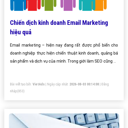
Chiến dịch kinh doanh Email Marketing
hiệu quả
Email marketing – hiện nay đang rất được phổ biến cho
doanh nghiệp thực hiện chiến thuật kinh doanh, quảng bá
sản phẩm và dịch vụ của mình. Trong giới làm SEO cũng áp
dụng khá nhiều để câu khách hàng và đưa mặt hàng của
mình tới tận tay khách hàng.
Bài viết tạo bởi:
VietAds
| Ngày cập nhật:
2026-08-03 00:14:08
|
Đăng
nhập
(853)