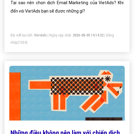
Tại sao nên chọn dịch Email Marketing của VietAds? Khi
đến vói VietAds bạn sẽ được những gì?
Bài viết tạo bởi:
VietAds
| Ngày cập nhật:
2026-08-05 14:14:22
|
Đăng
nhập
(1024)
Những điều không nên làm với chiến dịch