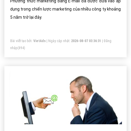
Phương thức marketing bằng E-mail đã được đưa vào áp
dụng trong chiến lược marketing của nhiều công ty khoảng
5 năm trở lại đây.
Bài viết tạo bởi:
VietAds
| Ngày cập nhật:
2026-08-07 03:36:31
|
Đăng
nhập
(894)