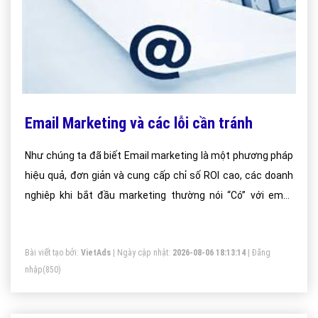
Email Marketing và các lỗi cần tránh
Như chúng ta đã biết Email marketing là một phương pháp
hiệu quả, đơn giản và cung cấp chỉ số ROI cao, các doanh
nghiêp khi bắt đầu marketing thường nói “Có” với email
marketing, mặc dù họ cũng thường xuyên mắc những sai
lầm.
Bài viết tạo bởi:
VietAds
| Ngày cập nhật:
2026-08-06 18:13:14
|
Đăng
nhập
(850)