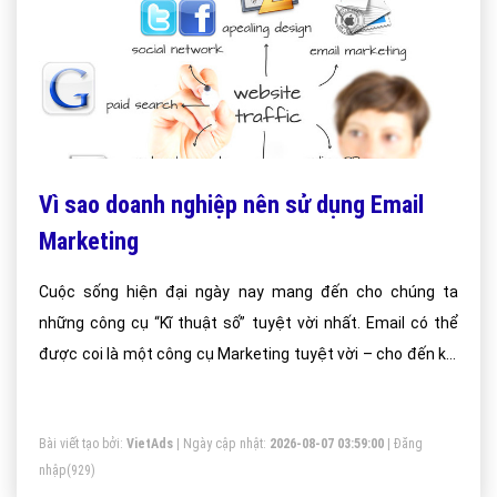
Vì sao doanh nghiệp nên sử dụng Email
Marketing
Cuộc sống hiện đại ngày nay mang đến cho chúng ta
những công cụ “Kĩ thuật số” tuyệt vời nhất. Email có thể
được coi là một công cụ Marketing tuyệt vời – cho đến khi
bạn cảm thấy bực bội vì thư rác đang làm tắc nghẽn Inbox
của bạn.
Bài viết tạo bởi:
VietAds
| Ngày cập nhật:
2026-08-07 03:59:00
|
Đăng
nhập
(929)