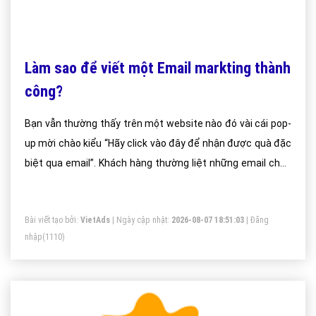
Làm sao để viết một Email markting thành
công?
Bạn vẫn thường thấy trên một website nào đó vài cái pop-
up mời chào kiểu “Hãy click vào đây để nhận được quà đặc
biệt qua email”. Khách hàng thường liệt những email chào
mời kiểu đó vào hàng spam chính hiệu. Không ai muốn
email của họ lọt vào danh sách đối tượng tiềm năng để các
Bài viết tạo bởi:
VietAds
| Ngày cập nhật:
2026-08-07 18:51:03
|
Đăng
công ty thả sức spam
nhập
(1110)