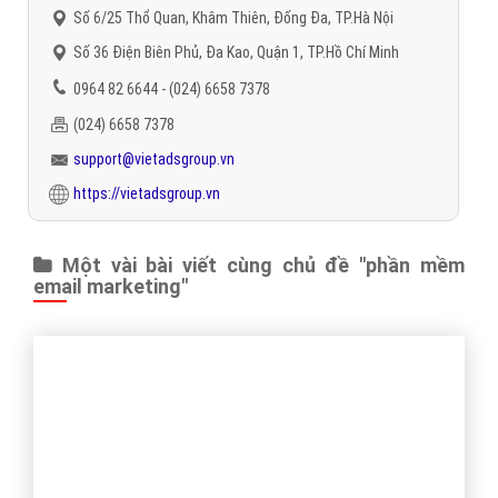
Báo giá dịch vụ
Đặt lịch hẹn
"VietAds gửi lời cảm ơn tới quý khách hàng đã luôn tin dùng
dịch vụ quảng cáo trực tuyến hiệu quả suốt chặng đường 9
năm vừa qua! -
Đăng nhập
"
CÔNG TY CỔ PHẦN TRỰC TUYẾN VIỆT ADS