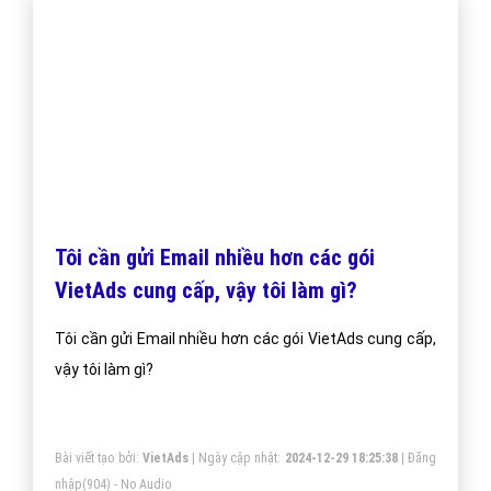
Getresponse Là Gì? Tìm Hiểu
Getresponse Là Gì?
Phần mềm GetRespone giúp bạn tạo Landing Page
một cách chuyên nghiệp và dễ dàng theo chủ ý của
mình chỉ ít hơn 10 phút. Và hệ thống còn hỗ trợ trả lời
tự động giúp bạn chăm sóc khách hàng dễ hơn bao
giờ hết.
Bài viết tạo bởi:
VietAds
| Ngày cập nhật:
2024-12-31 15:12:06
|
Đăng
nhập
(922) - No Audio