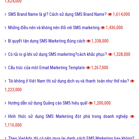
Lĩnh vực quảng cáo Facebook
Kinh nghiệm quảng cáo Online
Danh mục khác
Bài viết xem nhiều cùng chuyên mục
Làm thế nào để đăng ký dịch vụ trên VietAds?
5,073,000
Tôi không có danh sách email khách hàng, vậy tôi phải làm thế nào?
4,020,000
Lĩnh vực du lịch có nên sử dụng SMS Marketing?
2,817,000
Sẽ hoàn tiền cho khách hàng nếu số điện thoại không có thật