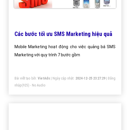
Cách viết tiêu đề E-mail hấp dẫn người
dùng đọc ngay?
Cách viết tiêu đề E-mail hấp dẫn người dùng đọc
ngay? Bài viết hay chia sẻ cách viết tiêu đề E-mail hấp
dẫn người dùng đọc ngay khi bạn vừa gửi đến?
Bài viết tạo bởi:
VietAds
| Ngày cập nhật:
2024-12-27 04:07:00
|
Đăng
nhập
(985) - No Audio