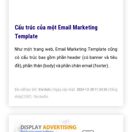
Số 6/25 Thổ Quan, Khâm Thiên, Đống Đa, TP.Hà Nội
Số 36 Điện Biên Phủ, Đa Kao, Quận 1, TP.Hồ Chí Minh
0964 82 6644 - (024) 6658 7378
(024) 6658 7378
support@vietadsgroup.vn
https://vietadsgroup.vn
Một vài bài viết cùng chủ đề "phần mềm
email marketing"