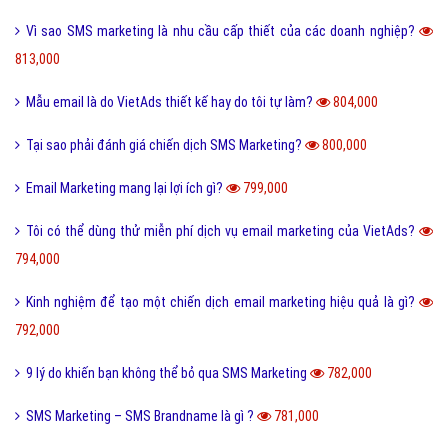
913,000
Kinh doanh khách sạn có nên sử dụng SMS Marketing?
910,000
Tôi cần gửi Email nhiều hơn các gói VietAds cung cấp, vậy tôi làm gì?
904,000
Cách viết nội dung SMS Marketing cực hiệu quả
904,000
Những xu hướng marketing online mà bạn cần biết
867,000
Những điểm cần lưu ý khi tiến hành Email Marketing hiệu quả
828,000
Thế nào là một Email Spam?
826,000
Lợi ích và lý do nên sử dụng SMS Marketing?
825,000
Tôi có thể dùng nhiều mẫu email trong 1 chiến dịch không?
823,000
Đo lường hiệu quả của chiến dịch SMS Marketing
820,000