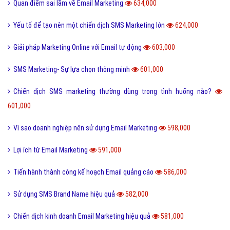
Làm thế nào để thực hiện chiến dịch Sms Marketing hiệu quả?
675,000
SMS Marketing có những ưu điểm gì vượt trội?
669,000
Khi sử dụng dịch vụ email của VietAds, địa chỉ gửi email là của tôi?
668,000
Tại sao các doanh nghiệp nên chọn dịch vụ SMS Brandname?
663,000
Thủ thuật giúp khách hàng nhận Email Marketing
654,000
Khi thuê dịch vụ thiết kế mâuemail của VietAds, tôi cần phải chuẩn bẫu
636,000
SMS BrandName- dịch vụ tăng khả năng nhận diện thương hiệu
635,000