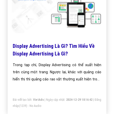
Cấu trúc của một Email Marketing
Template
Như một trang web, Email Marketing Template cũng
có cấu trúc bao gồm phần header (có banner và tiêu
đề), phần thân (body) và phần chân email (footer).
Bài viết tạo bởi:
VietAds
| Ngày cập nhật:
2024-12-28 11:34:36
|
Đăng
nhập
(1267) - No Audio