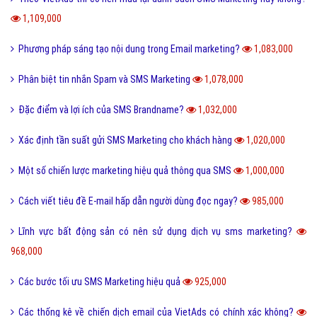
1,624,000
SMS Brand Name là gì? Cách sử dụng SMS Brand Name?
1,614,000
Những điều nên và không nên đối với SMS marketing
1,436,000
Bí quyết tận dụng SMS Marketing đúng cách
1,338,000
Có rủi ro gì khi sử dụng SMS marketing?cách khắc phục?
1,328,000
Cấu trúc của một Email Marketing Template
1,267,000
Tôi không ở Việt Nam thì sử dụng dịch vụ và thanh toán như thế nào?
1,223,000
Hướng dẫn sử dụng Quảng cáo SMS hiệu quả!
1,200,000
Hình thức sử dụng SMS Marketing đột phá trong doanh nghiệp
1,116,000