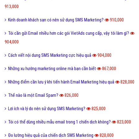
Theo VietAds thì có nên mua lại danh sách SMS Marketing hay không?
1,109,000
Phương pháp sáng tạo nội dung trong Email marketing?
1,083,000
Phân biệt tin nhắn Spam và SMS Marketing
1,078,000
Đặc điểm và lợi ích của SMS Brandname?
1,032,000
Xác định tần suất gửi SMS Marketing cho khách hàng
1,020,000
Một số chiến lược marketing hiệu quả thông qua SMS
1,000,000
Cách viết tiêu đề E-mail hấp dẫn người dùng đọc ngay?
985,000
Lĩnh vực bất động sản có nên sử dụng dịch vụ sms marketing?
968,000
Các bước tối ưu SMS Marketing hiệu quả
925,000
Các thống kê về chiến dịch email của VietAds có chính xác không?