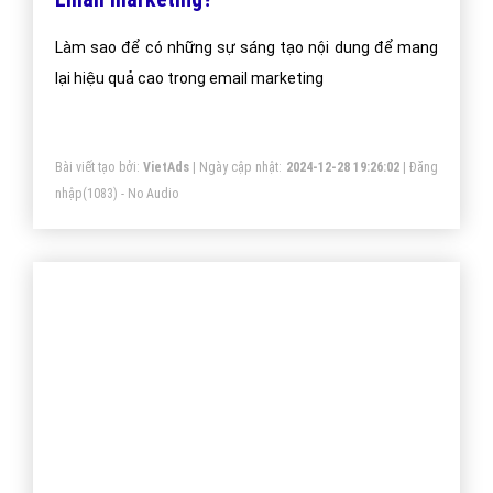
tự làm một mình hay là giao cho một bộ phận chuyên
trách.
Bài viết tạo bởi:
VietAds
| Ngày cập nhật:
2024-12-29 23:54:27
|
Đăng
nhập
(1174) - No Audio
Phương pháp sáng tạo nội dung trong