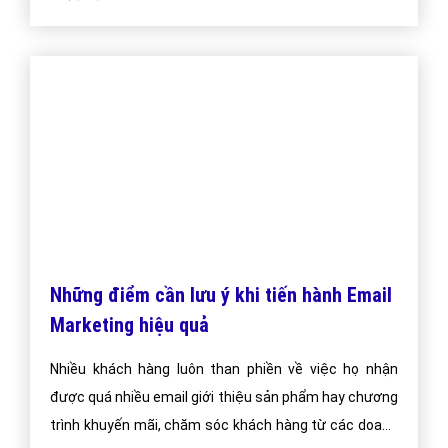
Tôi cần gửi Email nhiều hơn các gói
VietAds cung cấp, vậy tôi làm gì?
Tôi cần gửi Email nhiều hơn các gói VietAds cung cấp,
vậy tôi làm gì?
Bài viết tạo bởi:
VietAds
| Ngày cập nhật:
2024-12-29 18:25:38
|
Đăng
nhập
(904) - No Audio