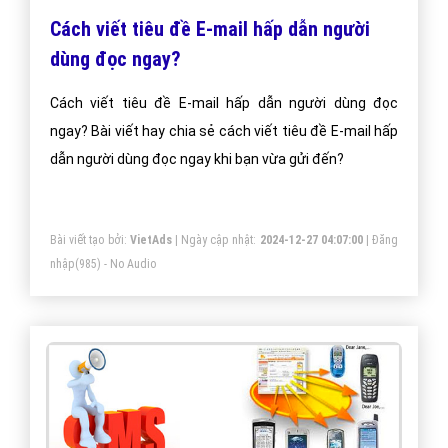
Email marketing?
Làm sao để có những sự sáng tạo nội dung để mang
lại hiệu quả cao trong email marketing
Bài viết tạo bởi:
VietAds
| Ngày cập nhật:
2024-12-28 19:26:02
|
Đăng
nhập
(1083) - No Audio