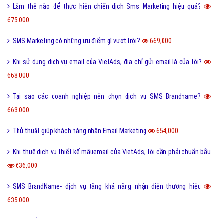
Làm sao để phân loại SMS Marketing trong trường học?
696,000
Tại sao nên chọn dịch Email Marketing của VietAds?
696,000
Những điều không nên làm với chiến dịch Email Marketing
693,000
Thế nào là hình thức quảng bá bằng tin nhắn SMS?
689,000
Tại sao phải sử dụng Email Marketing?
681,000
Quá trính hình thành thương hiệu của doanh nghiệp
678,000
Hiệu quả email marketing trong doanh nghiệp
678,000
Yếu tố quyết định Email Marketing hiệu quả
676,000
Dịch vụ SMS Marketing là gì?
675,000
Những nghành nghề nào nên sử dụng SMS Marketing?
675,000