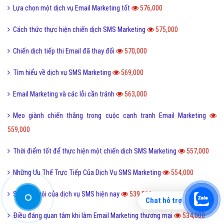
Quan điểm sai lầm về Email Marketing
634,000
Yếu tố để tạo nên một chiến dịch SMS Marketing lớn
624,000
Giải pháp Marketing Online với Email tự động
603,000
SMS Marketing- Sự lựa chọn thông minh
601,000
Chiến dịch SMS marketing thường dùng trong tình huống nào?
601,000
Vì sao doanh nghiệp nên sử dụng Email Marketing
598,000
Lợi ích từ Email Marketing
591,000
Tiến hành thành công kế hoạch Email quảng cáo
586,000
Sử dụng SMS Brand Name hiệu quả
582,000
Chat hỗ trợ
Chiến dịch kinh doanh Email Marketing hiệu quả
581,000