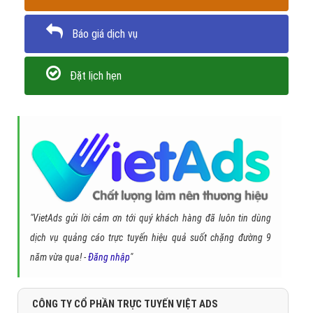
Trân trọng! Cảm ơn bạn đã luôn theo dõi các bài viết
trên Website VietAdsGroup.Vn của công ty chúng tôi!
Quay lại danh mục
"Danh mục khác"
Quay lại trang chủ
Chủ đề liên quan:
phần mềm email marketing
email marketing là
gì
email marketing hiệu quả
email marketing free
cách viết email
marketing
email marketing mẫu
download email marketing
phần
mềm email marketing t
Gọi CSKH
Đặt câu hỏi