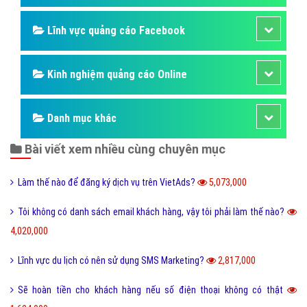
nghiệp và chủ shop, mặc dù vậy các doanh nghiệp vẫn
đều đặn hằng ngày, hằng giờ gửi mail đến khách hàng.
Bài viết tạo bởi:
VietAds
| Ngày cập nhật:
2024-12-29 06:20:43
|
Đăng
nhập
(828) - No Audio
Lĩnh Vực Quảng Cáo Google
Quản trị trang Website
Lĩnh vực kinh doanh hiệu quả
Dịch vụ quảng cáo Online
Kiến thức Content Marketing