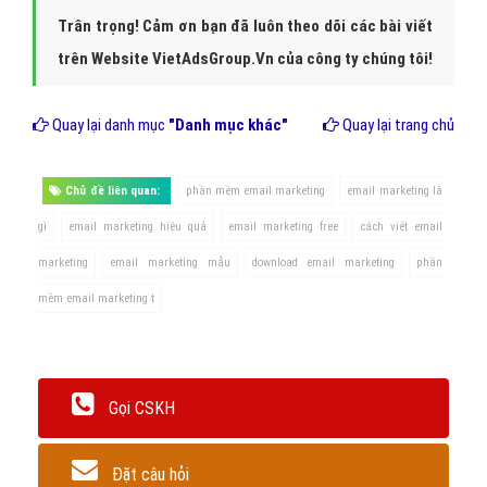
lượng email bị trả lại và theo dõi phản hồi của khách hàng từ email
của bạn. Luôn kiểm tra và tìm phương án giải quyết phù hợp cho
các vấn đề phát sinh sẽ giúp chiến dịch email marketing của bạn
đạt hiệu quả.
Bạn có thể tự tiến hành những công việc này, hoặc chọn lựa nhà
cung cấp
dịch vụ email marketing
hiệu quả, nơi sẽ tiến hành những
công việc từ đặt kế hoạch, lên giao diện và danh sách phù hợp, tiến
hành gửi và đánh giá quá trình một cách chuyên nghiệp. Dịch vụ của
Vietads sẽ hỗ trợ bạn trong việc tiến hành chiến dịch email
marketing hiệu quả và sáng tạo. Chúc các bạn tiến hành chiến dịch
email marketing hiệu quả.
Đăng ký dùng thử gửi 10.000 email đầu tiên
tại đây