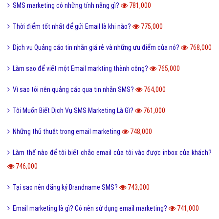
Vì sao SMS marketing là nhu cầu cấp thiết của các doanh nghiệp?
813,000
Mẫu email là do VietAds thiết kế hay do tôi tự làm?
804,000
Tại sao phải đánh giá chiến dịch SMS Marketing?
800,000
Email Marketing mang lại lợi ích gì?
799,000
Tôi có thể dùng thử miễn phí dịch vụ email marketing của VietAds?
794,000
Kinh nghiệm để tạo một chiến dịch email marketing hiệu quả là gì?
792,000
9 lý do khiến bạn không thể bỏ qua SMS Marketing
782,000
SMS Marketing – SMS Brandname là gì ?
781,000