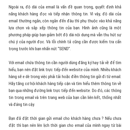
Tiêu đề, nội dung, câu kết trong email cần rõ ràng, có tính liên kết.
Lưu ý nhỏ là bạn không nên viết hoa toàn bộ các chữ trong tiêu đề,
nếu không email của bạn sẽ “nằm yên” trong Spam. Từ chức danh
và tên người gửi cho đến khi bạn kết thúc email, câu từ và ngôn
ngữ cần mạch lạc, ngắn gọn, truyền tải chính xác nội dung truyền
thông.
Ngoài ra, độ dài của email là vấn đề quan trọng, quyết định khả
năng khách hàng đọc và tiếp nhận thông tin. Vì vậy, độ dài của
email thường ngắn, còn ngắn đến đâu thì phụ thuộc vào khả năng
lựa chọn và sắp xếp thông tin của bạn. Hình ảnh cũng là một
phương pháp giúp bạn giảm bớt độ dài nội dung mà vẫn thu hút sự
chú ý của người đọc. Và lỗi chính tả cũng cần được kiểm tra cẩn
trọng trước khi bạn nhấn nút “SEND”.
Với email chứa thông tin cần người dùng đăng ký hay tải về để tìm
hiểu, bạn nên đặt link trực tiếp đến website của mình. Nhiều khách
hàng sẽ e dè trong việc phải tải hoặc điền thông tin gửi đi từ email.