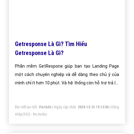
Các bước tối ưu SMS Marketing hiệu quả
Mobile Marketing hoạt động cho việc quảng bá SMS
Marketing với quy trình 7 bước gồm
Bài viết tạo bởi:
VietAds
| Ngày cập nhật:
2024-12-25 23:27:29
|
Đăng
nhập
(925) - No Audio