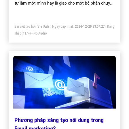
Bài viết tạo bởi:
VietAds
| Ngày cập nhật:
2024-12-30 17:02:10
|
Đăng
nhập
(1223) - No Audio
5 Tiêu chí lựa chọn phần mềm Email
Marketing tốt?
Điều đầu tiên khi chọn phần mềm cho chương trình
email marketing, bạn nên định hướng trước là bạn sẽ