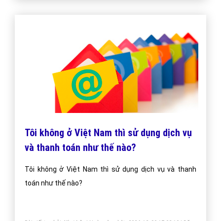
Display Advertising Là Gì? Tìm Hiểu Về
Display Advertising Là Gì?
Trong tạp chí, Display Advertising có thể xuất hiện
trên cùng một trang. Ngược lại, khác với quảng cáo
hiển thị thì quảng cáo rao vặt thường xuất hiện trong
một phần riêng biệt, là truyền thống văn bản chỉ, và đã
có sẵn trong một lựa chọn hạn chế về kiểu chữ.
Bài viết tạo bởi:
VietAds
| Ngày cập nhật:
2024-12-29 18:16:42
|
Đăng
nhập
(1239) - No Audio