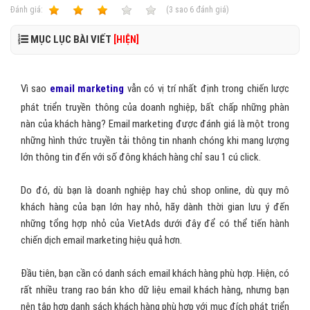
Ðánh giá:
1
2
3
4
5
(
3
sao
6
đánh giá)
MỤC LỤC BÀI VIẾT
[HIỆN]
Vì sao
email marketing
vẫn có vị trí nhất định trong chiến lược
phát triển truyền thông của doanh nghiệp, bất chấp những phàn
nàn của khách hàng? Email marketing được đánh giá là một trong
những hình thức truyền tải thông tin nhanh chóng khi mang lượng
lớn thông tin đến với số đông khách hàng chỉ sau 1 cú click.
Do đó, dù bạn là doanh nghiệp hay chủ shop online, dù quy mô
khách hàng của bạn lớn hay nhỏ, hãy dành thời gian lưu ý đến
những tổng hợp nhỏ của VietAds dưới đây để có thể tiến hành
chiến dịch email marketing hiệu quả hơn.
Đầu tiên, bạn cần có danh sách email khách hàng phù hợp. Hiện, có
rất nhiều trang rao bán kho dữ liệu email khách hàng, nhưng bạn
nên tập hợp danh sách khách hàng phù hợp với mục đích phát triển