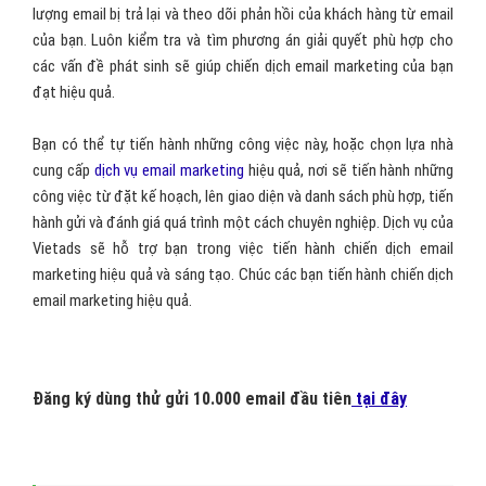
Nhưng bạn có thể gửi thư từ 5h-7h tối, đây là khoảng thời gian đặc
biệt cho các email về khuyến mãi và các dịch vụ đặc biệt khác. Vì
vậy, bạn cần thời gian biểu phù hợp để gửi mail, vừa không làm
phiền khách hàng vừa hiển thị được email của mình.
Một lưu ý không kém phần quan trọng cho các bạn khi tiến hành
email marketing, đó là luôn kiểm tra và đánh giá mức độ gửi, nhận
và phản hồi email.
Thống kế số email được gửi đi để kiểm tra số lượng email đã
được gửi đi sau khi các địa chỉ email trùng lặp và xấu đã được gỡ
bỏ khỏi danh sách của bạn. Kiểm tra số lượng email được mở, số