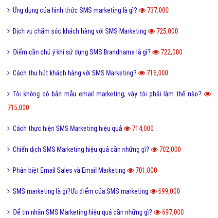
SMS marketing có những tính năng gì?
781,000
Thời điểm tốt nhất để gửi Email là khi nào?
775,000
Dịch vụ Quảng cáo tin nhắn giá rẻ và những ưu điểm của nó?
768,000
Làm sao để viết một Email markting thành công?
765,000
Vì sao tôi nên quảng cáo qua tin nhắn SMS?
764,000
Tôi Muốn Biết Dịch Vụ SMS Marketing Là Gì?
761,000
Những thủ thuật trong email marketing
748,000
Làm thế nào để tôi biết chắc email của tôi vào được inbox của khách?
746,000
Tại sao nên đăng ký Brandname SMS?
743,000
Email marketing là gì? Có nên sử dụng email marketing?
741,000