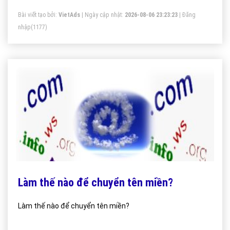
Nam, bạn nên ưu tiên chọn thêm hai đuôi tên miền .vn và
Bài viết tạo bởi:
VietAds
| Ngày cập nhật:
2026-08-06 23:23:23
|
Đăng
.com.vn. Mức độ ưu tiên lựa chọn giảm dần theo thứ tự sẽ
nhập
(1177)
là: .vn, .com, .com.vn, .net. org, .info.
Làm thế nào để chuyển tên miền?
Làm thế nào để chuyển tên miền?