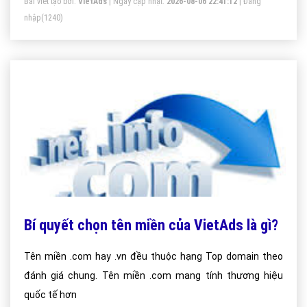
Bài viết tạo bởi:
VietAds
| Ngày cập nhật:
2026-08-06 22:41:12
|
Đăng
nhập
(1240)
Bí quyết chọn tên miền của VietAds là gì?
Tên miền .com hay .vn đều thuộc hạng Top domain theo
đánh giá chung. Tên miền .com mang tính thương hiệu
quốc tế hơn