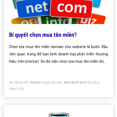
Bí quyết chọn mua tên miền?
Chọn lựa mua tên miền domain cho website là bước đầu
tiên quan trọng để bạn kinh doanh hay phát triển thương
hiệu trên internet. Do đó việc chọn lựa mua tên miền đúng
và hợp lý sẽ giúp website của bạn phát triển nhanh hơn và
có lượng truy cập lớn.
Bài viết tạo bởi:
VietAds
| Ngày cập nhật:
2026-08-07 03:31:15
|
Đăng
nhập
(1115)