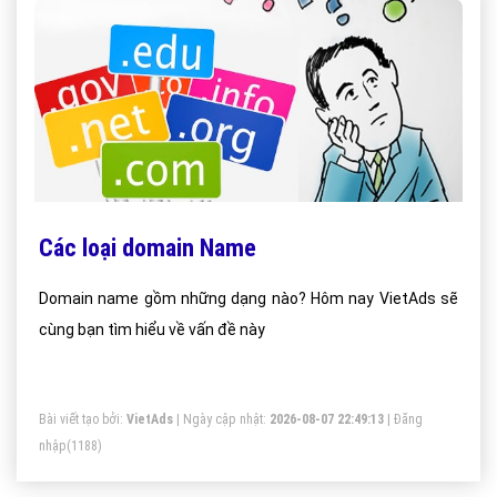
Các loại domain Name
Domain name gồm những dạng nào? Hôm nay VietAds sẽ
cùng bạn tìm hiểu về vấn đề này
Bài viết tạo bởi:
VietAds
| Ngày cập nhật:
2026-08-07 22:49:13
|
Đăng
nhập
(1188)