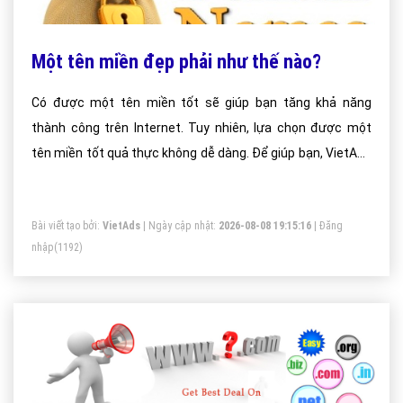
Một tên miền đẹp phải như thế nào?
Có được một tên miền tốt sẽ giúp bạn tăng khả năng
thành công trên Internet. Tuy nhiên, lựa chọn được một
tên miền tốt quả thực không dễ dàng. Để giúp bạn, VietAds
xin đưa ra một số quy tắc mà bạn nên tuân theo khi lựa
chọn tên miền cho mình.
Bài viết tạo bởi:
VietAds
| Ngày cập nhật:
2026-08-08 19:15:16
|
Đăng
nhập
(1192)