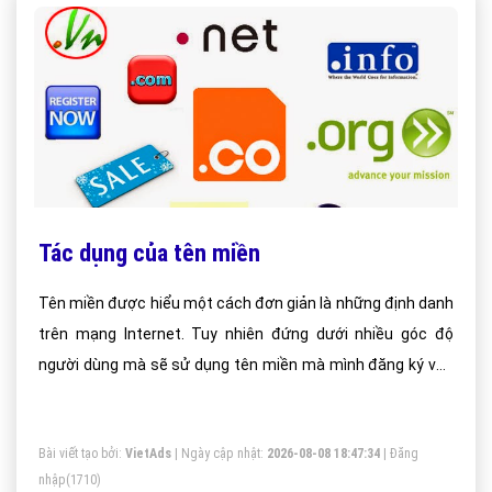
Tác dụng của tên miền
Tên miền được hiểu một cách đơn giản là những định danh
trên mạng Internet. Tuy nhiên đứng dưới nhiều góc độ
người dùng mà sẽ sử dụng tên miền mà mình đăng ký vào
các mục đích khác nhau.
Bài viết tạo bởi:
VietAds
| Ngày cập nhật:
2026-08-08 18:47:34
|
Đăng
nhập
(1710)