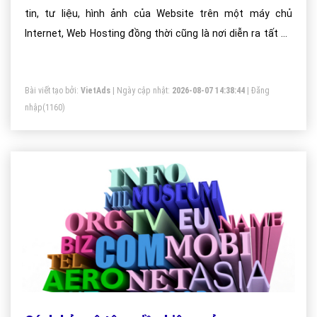
tin, tư liệu, hình ảnh của Website trên một máy chủ
Internet, Web Hosting đồng thời cũng là nơi diễn ra tất cả
các hoạt động giao dịch, trao đổi thông tin giữa Website
với người sử dụng Internet và hỗ trợ các phần mềm
Bài viết tạo bởi:
VietAds
| Ngày cập nhật:
2026-08-07 14:38:44
|
Đăng
Internet hoạt động.
nhập
(1160)