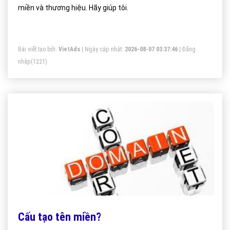
miền và thương hiệu. Hãy giúp tôi.
Bài viết tạo bởi:
VietAds
| Ngày cập nhật:
2026-08-07 03:37:46
|
Đăng
nhập
(1221)
Cấu tạo tên miền?