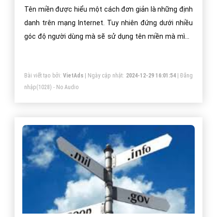
Tên miền được hiểu một cách đơn giản là những định
danh trên mạng Internet. Tuy nhiên đứng dưới nhiều
góc độ người dùng mà sẽ sử dụng tên miền mà mình
đăng ký vào các mục đích khác nhau.
Bài viết tạo bởi:
VietAds
| Ngày cập nhật:
2024-12-29 16:01:54
|
Đăng
nhập
(1028) - No Audio