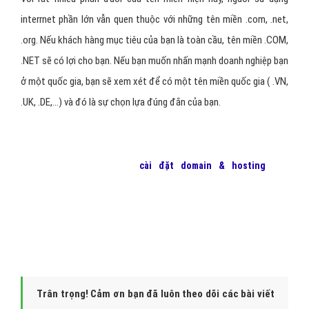
interrnet phần lớn vẫn quen thuộc với những tên miền .com, .net,
.org. Nếu khách hàng mục tiêu của bạn là toàn cầu, tên miền .COM,
.NET sẽ có lợi cho bạn. Nếu bạn muốn nhấn mạnh doanh nghiệp bạn
ở một quốc gia, bạn sẽ xem xét để có một tên miền quốc gia ( .VN,
.UK, .DE,...) và đó là sự chọn lựa đúng đắn của bạn.
Để bắt đầu chiến dịch
cài đặt domain & hosting
cho
website
của bạn, hãy liên hệ với
VietAds
để chúng tôi có thể
giúp bạn cài đặt,quảng cáo với chi phí thấp nhất, hiệu quả
mang lại lớn nhất!
Trân trọng! Cảm ơn bạn đã luôn theo dõi các bài viết