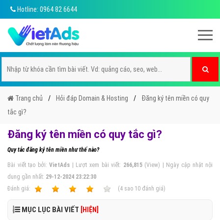
Hotline: 0964 82 6644
Trang chủ
Hỏi đáp Domain & Hosting
Đăng ký tên miền có quy
tắc gì?
Đăng ký tên miền có quy tắc gì?
Quy tắc đăng ký tên miền như thế nào?
Bài viết tạo bởi:
VietAds
| Lượt xem bài viết:
266,815
(View) | Ngày cập nhật nội
dung gần nhất:
29-12-2024 23:22:30
Ðánh giá:
1
2
3
4
5
(
4
sao
10
đánh giá)
MỤC LỤC BÀI VIẾT
[HIỆN]