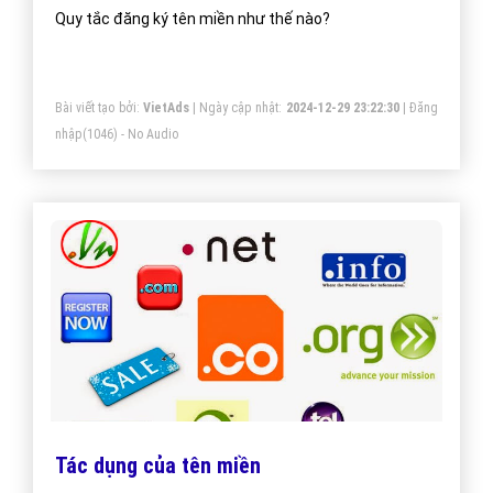
Quy tắc đăng ký tên miền như thế nào?
Bài viết tạo bởi:
VietAds
| Ngày cập nhật:
2024-12-29 23:22:30
|
Đăng
nhập
(1046) - No Audio
Tác dụng của tên miền