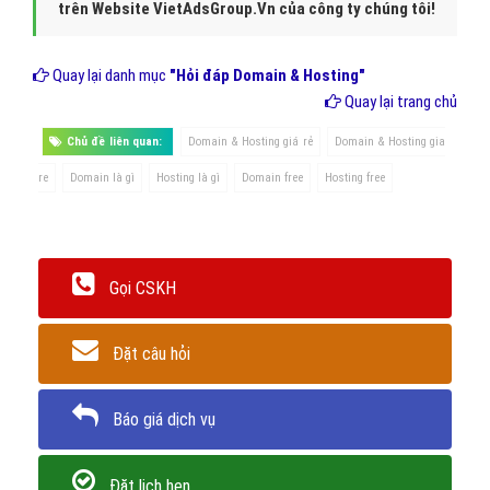
trên Website VietAdsGroup.Vn của công ty chúng tôi!
Quay lại danh mục
"Hỏi đáp Domain & Hosting"
Quay lại trang chủ
Chủ đề liên quan:
Domain & Hosting giá rẻ
Domain & Hosting gia
re
Domain là gì
Hosting là gì
Domain free
Hosting free
Gọi CSKH
Đặt câu hỏi
Báo giá dịch vụ
Đặt lịch hẹn