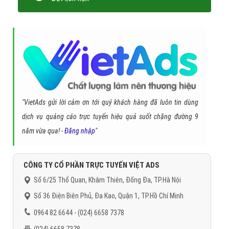
"VietAds gửi lời cảm ơn tới quý khách hàng đã luôn tin dùng
dịch vụ quảng cáo trực tuyến hiệu quả suốt chặng đường 9
năm vừa qua! -
Đăng nhập
"
CÔNG TY CỔ PHẦN TRỰC TUYẾN VIỆT ADS
Số 6/25 Thổ Quan, Khâm Thiên, Đống Đa, TP.Hà Nội
Số 36 Điện Biên Phủ, Đa Kao, Quận 1, TP.Hồ Chí Minh
0964 82 6644 - (024) 6658 7378
(024) 6658 7378