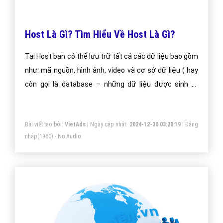
Host Là Gì? Tìm Hiểu Về Host Là Gì?
Tại Host bạn có thể lưu trữ tất cả các dữ liệu bao gồm
như: mã nguồn, hình ảnh, video và cơ sở dữ liệu ( hay
còn gọi là database – những dữ liệu được sinh ra
trong quá trình bạn sử dụng wordpress như các post,
page)
Bài viết tạo bởi:
VietAds
| Ngày cập nhật:
2024-12-30 03:20:19
|
Đăng
nhập
(1960) - No Audio